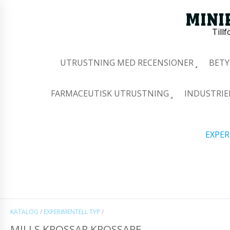
Tillf
UTRUSTNING MED RECENSIONER
BETY
FARMACEUTISK UTRUSTNING
INDUSTRIE
EXPER
KATALOG
/
EXPERIMENTELL TYP
/
MILLS KROSSAR KROSSARE