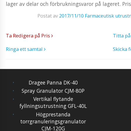
lager av delar och förbrukningsvaror på lageret. Prise
Postat av
2017/11/10
Farmaceutisk utrust
Ta Redigera på Pris
Titta p
Ringa ett samtal
Skicka 
Dragee Panna DK-40
Spray Granulator CJM-80P
Vertikal flytande
fyllningsutrustning GFL-40L
Högprestanda
torrgranuleringsgranulator
CJM-120G