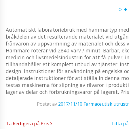
Automatiskt laboratoriebruk med hammartyp med ko
bråkdelen av det resulterande materialet vid utgå
frånvaron av uppvärmning av materialet och dess vi
Hammare roterar vid 2840 varv / minut. Bärbar, e
medicin och livsmedelsindustrin för att få pulver, 
tillhandahåller ett komplett utbud av tjänster: inst
design. Instruktioner för användning på engelska oc
detaljerade instruktioner för att ställa in denna mo
testas maskinerna för slipning av råvaror i produkt
lager av delar och förbrukningsvaror på lageret. Prise
Postat av
2017/11/10
Farmaceutisk utrust
Ta Redigera på Pris
Titta p