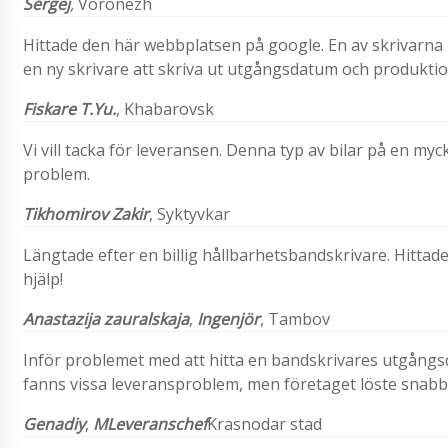
Sergej
,
Voronezh
Hittade den här webbplatsen på google. En av skrivarna 
en ny skrivare att skriva ut utgångsdatum och produktion
Fiskare
T.Yu.
,
Khabarovsk
Vi vill tacka för leveransen. Denna typ av bilar på en m
problem.
Tikhomirov
Zakir
,
Syktyvkar
Längtade efter en billig hållbarhetsbandskrivare. Hittad
hjälp!
Anastazija zauralskaja
,
Ingenjör
, Tambov
Inför problemet med att hitta en bandskrivares utgångsd
fanns vissa leveransproblem, men företaget löste snabb
Genadiy
,
M
Leveranschef
Krasnodar stad