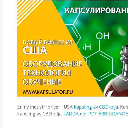
En ny industri driver i USA
kapsling av CBD-olja
. Ka
kapsling av CBD-olja.
LADDA ner PDF-ERBJUDANDE