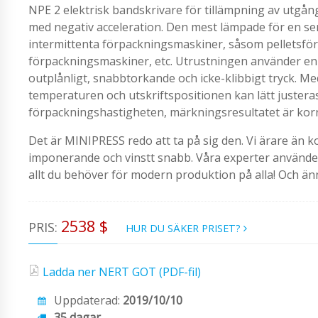
NPE 2 elektrisk bandskrivare för tillämpning av utg
med negativ acceleration. Den mest lämpade för en ser
intermittenta förpackningsmaskiner, såsom pelletsförp
förpackningsmaskiner, etc. Utrustningen använder en he
outplånligt, snabbtorkande och icke-klibbigt tryck. 
temperaturen och utskriftspositionen kan lätt justera
förpackningshastigheten, märkningsresultatet är korre
Det är MINIPRESS redo att ta på sig den. Vi ärare än k
imponerande och vinstt snabb. Våra experter använder m
allt du behöver för modern produktion på alla! Och än
2538 $
PRIS:
HUR DU SÄKER PRISET?
Ladda ner NERT GOT (PDF-fil)
Uppdaterad:
2019/10/10
35 dagar