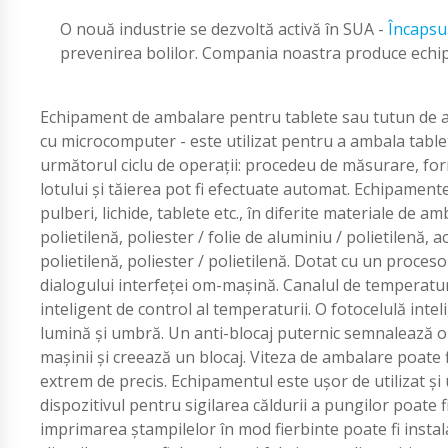
O nouă industrie se dezvoltă activă în SUA -
Încapsu
prevenirea bolilor. Compania noastra produce echi
Echipament de ambalare pentru tablete sau tutun de a
cu microcomputer - este utilizat pentru a ambala tablet
următorul ciclu de operații: procedeu de măsurare, for
lotului și tăierea pot fi efectuate automat. Echipamente
pulberi, lichide, tablete etc., în diferite materiale de am
polietilenă, poliester / folie de aluminiu / polietilenă, a
polietilenă, poliester / polietilenă. Dotat cu un proces
dialogului interfeței om-mașină. Canalul de temperatură
inteligent de control al temperaturii. O fotocelulă int
lumină și umbră. Un anti-blocaj puternic semnalează o a
mașinii și creează un blocaj. Viteza de ambalare poate f
extrem de precis. Echipamentul este ușor de utilizat și 
dispozitivul pentru sigilarea căldurii a pungilor poate f
imprimarea ștampilelor în mod fierbinte poate fi insta