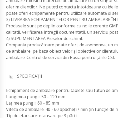
ambalare folosind materiale de ambalare cu un singur stra
oferim clienților. Ne puteți contacta întotdeauna cu ideile
poate oferi echipamente pentru utilizare automată și s
3) LIVRAREA ECHIPAMENTELOR PENTRU AMBALARE ÎN 
Produsele sunt pe deplin conforme cu noile cerențe GMP. 
calitatii, verificarea intregii documentatii, un serviciu p
4) SUPLIMENTAREA Pieselor de schimb
Compania producătoare poate oferi, de asemenea, un mo
de ambalare, pe baza obiectivelor și obiectivelor clientu
ambalare. Centrul de servicii din Rusia pentru țările CSI.
SPECIFICAŢII
Echipament de ambalare pentru tablete sau tutun de amb
Lungimea pungii: 50 - 120 mm
Lățimea pungii: 60 - 85 mm
Viteză de ambalare: 40 - 60 apacheți / min (în funcție de ma
Tip de etansare: etansare pe 3 pãrți