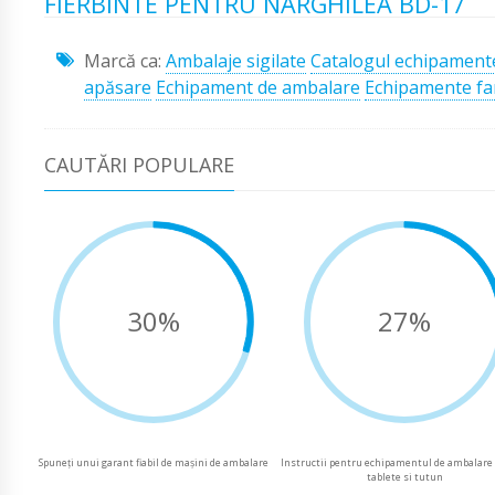
FIERBINTE PENTRU NARGHILEA BD-17
Marcă ca:
Ambalaje sigilate
Catalogul echipament
apăsare
Echipament de ambalare
Echipamente fa
CAUTĂRI POPULARE
30%
27%
Spuneți unui garant fiabil de mașini de ambalare
Instructii pentru echipamentul de ambalare
tablete si tutun