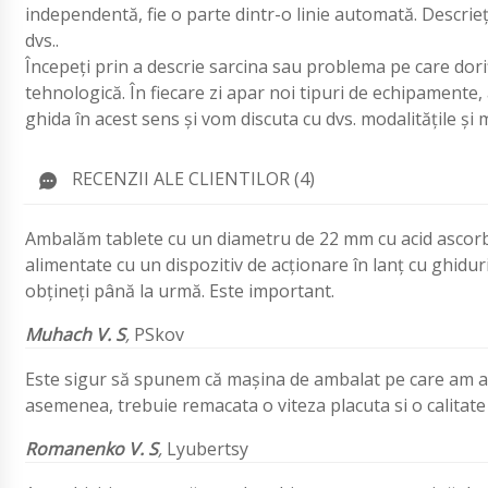
independentă, fie o parte dintr-o linie automată. Descrieți
dvs..
Începeți prin a descrie sarcina sau problema pe care doriț
tehnologică. În fiecare zi apar noi tipuri de echipamente
ghida în acest sens și vom discuta cu dvs. modalitățile și 
RECENZII ALE CLIENTILOR (4)
Ambalăm tablete cu un diametru de 22 mm cu acid ascorbi
alimentate cu un dispozitiv de acționare în lanț cu ghiduri
obțineți până la urmă. Este important.
Muhach V. S
,
PSkov
Este sigur să spunem că mașina de ambalat pe care am avut
asemenea, trebuie remacata o viteza placuta si o calitate 
Romanenko V. S
,
Lyubertsy