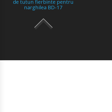
de tutun fierbinte pentru
narghilea BD-17