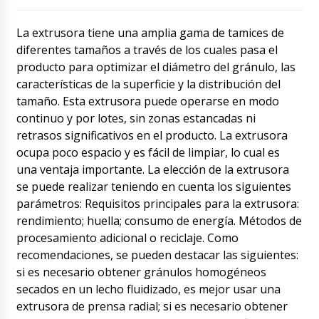
20 días hábiles.
09/08/2026 00:08
La extrusora tiene una amplia gama de tamices de
Stella
diferentes tamaños a través de los cuales pasa el
La máquina de llenado de líquidos BB-152
llegó de usted hoy, ¿nos recuerda? ¿Dónde
producto para optimizar el diámetro del gránulo, las
está el papeleo?
09/08/2026 00:14
características de la superficie y la distribución del
tamaño. Esta extrusora puede operarse en modo
Roman Tsibulsky
continuo y por lotes, sin zonas estancadas ni
Los documentos de envío originales se
retrasos significativos en el producto. La extrusora
entregarán en Toledo mañana a la hora del
ocupa poco espacio y es fácil de limpiar, lo cual es
almuerzo. Por favor, envíenos las copias
firmadas.
una ventaja importante. La elección de la extrusora
09/08/2026 00:18
se puede realizar teniendo en cuenta los siguientes
Samuel
parámetros: Requisitos principales para la extrusora:
He estado llamando a su oficina desde esta
rendimiento; huella; consumo de energía. Métodos de
mañana, y nadie atiende el teléfono.
procesamiento adicional o reciclaje. Como
09/08/2026 00:24
recomendaciones, se pueden destacar las siguientes:
si es necesario obtener gránulos homogéneos
Roman Tsibulsky
¡Buenas tardes, Samuel! La oficina estará
secados en un lecho fluidizado, es mejor usar una
abierta a partir de las 9:00 GMT. Estaremos en
extrusora de prensa radial; si es necesario obtener
contacto.
09/08/2026 00:28