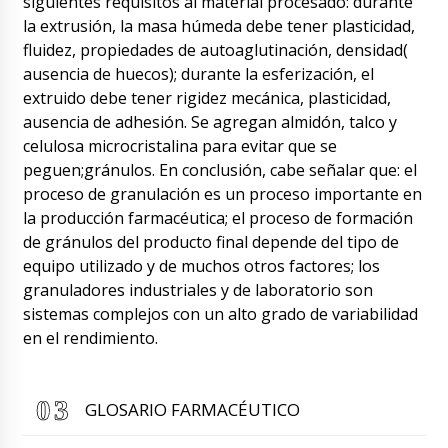
siguientes requisitos al material procesado: durante
la extrusión, la masa húmeda debe tener plasticidad,
fluidez, propiedades de autoaglutinación, densidad(
ausencia de huecos); durante la esferización, el
extruido debe tener rigidez mecánica, plasticidad,
ausencia de adhesión. Se agregan almidón, talco y
Evelyn
celulosa microcristalina para evitar que se
Disculpe, tengo información importante, por
peguen;gránulos. En conclusión, cabe señalar que: el
favor no entregue mi envío, máquina
proceso de granulación es un proceso importante en
automática de llenado y sellado de ampollas
de vidrio ALG-10 a Querétaro, sino que
la producción farmacéutica; el proceso de formación
inmediatamente después de su llegada envíelo
de gránulos del producto final depende del tipo de
a Ourense.
08/08/2026 23:24
equipo utilizado y de muchos otros factores; los
granuladores industriales y de laboratorio son
Roman Tsibulsky
sistemas complejos con un alto grado de variabilidad
Hola Evelyn, intentaremos resolver este
en el rendimiento.
problema por usted.
08/08/2026 23:26
Elizabeth
¡Buenas tardes! máquina semiautomática de
GLOSARIO FARMACÉUTICO
llenado de líquidos en barriles DF-13, se envía
una copia del pago al correo. Inicie la orden