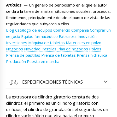
para que funcione.
08/08/2026 23:34
Artículos
— Un género de periodismo en el que el autor
se da a la tarea de analizar situaciones sociales, procesos,
Roman Tsibulsky
fenómenos, principalmente desde el punto de vista de las
Elizabeth, ¡buenas tardes! Hemos visto tu
regularidades que subyacen a ellos.
pago, recibimos SMS del banco. Envíe dibujos
de barriles y respuestas a nuestras preguntas
Blog
Catálogo de equipos
Comercio
Compañía
Comprar un
por correspondencia.
negocio
Equipo farmacéutico
Extrusora
Innovación
08/08/2026 23:37
Inversiones
Máquina de tabletas
Materiales en polvo
Lucas
Negocios
Novedad
Pastillas
Plan de negocios
Polvos
Roman, ¿puedes decirme si ya se envió mi
Prensa de pastillas
Prensa de tabletas
Prensa hidráulica
prensa rotativa para tabletas RZJ-35? No lo
Producción
Puesta en marcha
envíe todavía, le enviaré a su fábrica en China
dibujos de nuevos punzones, diseño diferente.
08/08/2026 23:44
ESPECIFICACIONES TÉCNICAS
Roman Tsibulsky
¡Buenas tardes, Lucas! Estamos pausando el
envío. Envíe dibujos al correo de la oficina. Los
La extrusora de cilindro giratorio consta de dos
términos de producción de nuevos punzones
cilindros: el primero es un cilindro giratorio con
20 días hábiles.
08/08/2026 23:46
orificios, el cilindro de granulación, el segundo es un
cilindro vacío sólido que gira hacia el primero.
Sophia