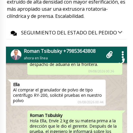
extruido de alta densidad con mayor esferificación, es
más apropiado usar una extrusora rotatoria-
Maya
cilíndrica y de prensa. Escalabilidad.
Buenos días, tiempo de entrega de la máquina
llenadora de tambor semiautomática DF - 10
a Hermosillo, ¿nos llamará el servicio de
SEGUIMIENTO DEL ESTADO DEL PEDIDO
mensajería?
09/08/2026 00:34
Roman Tsibulsky
Roman Tsibulsky +79853643808
Maya, buenas tardes. Natalia se pondrá en
ahora en línea
contacto contigo, el envío ha pasado el
despacho de aduana en la frontera.
09/08/2026 00:36
Ella
Al comprar el granulador de polvo de tipo
centrífugo RY-200, solicité pruebas en nuestro
polvo
09/08/2026 00:44
Roman Tsibulsky
Hola Ella, Envíe 2 kg de su materia prima a la
dirección que le dio el gerente. Después de la
prueba, el ingeniero le informará sobre los