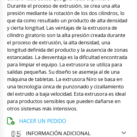
Granulador de polvo seco y húmedo YR-90 El
Durante el proceso de extrusión, se crea una alta
mes YR-90 ya pasó. Apresúrate a la fábrica.
presión mediante la rotación de los dos cilindros, lo
08/08/2026 23:54
que da como resultado un producto de alta densidad
y cierta longitud. Las ventajas de la extrusora de
Roman Tsibulsky
cilindro giratorio son la alta presión creada durante
Sophia, buenas tardes. La fábrica ha enviado
su equipo a nuestro representante, ahora está
el proceso de extrusión, la alta densidad, una
formando un envío consolidado para su envío
longitud definida del producto y la ausencia de zonas
a la aduana. Te mantendremos informado.
estancadas. La desventaja es la dificultad encontrada
08/08/2026 23:55
para limpiar el equipo. La extrusora se utiliza para
salidas pequeñas. Su diseño se asemeja al de una
Stella
máquina de tabletas. La extrusora Niro se basa en
Roman, ¿puedes decirme si ya se envió mi
prensa rotativa para tabletas RZJ-35? No lo
una tecnología única de punzonado y cizallamiento
envíe todavía, le enviaré a su fábrica en China
del extruido a baja velocidad. Esta extrusora es ideal
dibujos de nuevos punzones, diseño diferente.
para productos sensibles que pueden dañarse en
09/08/2026 00:04
otros sistemas más intensivos.
Roman Tsibulsky
HACER UN PEDIDO
¡Buenas tardes, Stella! Estamos pausando el
envío. Envíe dibujos al correo de la oficina. Los
INFORMACIÓN ADICIONAL
términos de producción de nuevos punzones