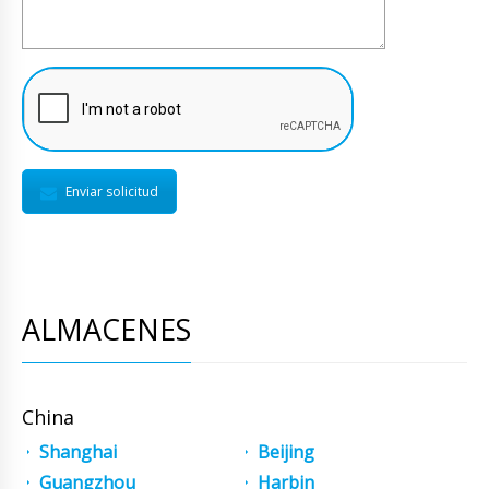
Enviar solicitud
ALMACENES
China
Shanghai
Beijing
Guangzhou
Harbin