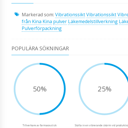
Markerad som:
Vibrationssikt
Vibrationssikt
Vibr
från Kina Kina
pulver
Läkemedelstillverkning
Läk
Pulverförpackning
POPULÄRA SÖKNINGAR
50%
25%
Tillverkare av farmaceutisk
Ställa in en vibrerande skärm vid produkti