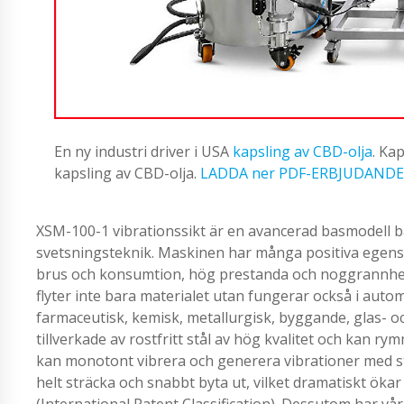
En ny industri driver i USA
kapsling av CBD-olja
. Ka
kapsling av CBD-olja.
LADDA ner PDF-ERBJUDANDE
XSM-100-1 vibrationssikt är en avancerad basmodell 
svetsningsteknik. Maskinen har många positiva egenskape
brus och konsumtion, hög prestanda och noggrannhet,
flyter inte bara materialet utan fungerar också i aut
farmaceutisk, kemisk, metallurgisk, byggande, glas- 
tillverkade av rostfritt stål av hög kvalitet och kan r
kan monotont vibrera och generera vibrationer med sto
helt sträcka och snabbt byta ut, vilket dramatiskt ökar
(International Patent Classification). Dessutom har vå