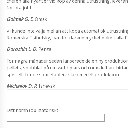
chefen alla nyanser vid köp av denna utrustning, leveran
för bra jobb!
Golmak G. E
,
Omsk
Vi kunde inte välja mellan att köpa automatisk utrustning 
Romerska Tsibulsky, han förklarade mycket enkelt alla fö
Dorozhin L. D
, Penza
För några månader sedan lanserade de en ny produktion
pellets, snubblat på din webbplats och omedelbart hitt
speciellt för de som etablerar läkemedelsproduktion.
Michailov D. R
,
Izhevsk
Ditt namn (obligatoriskt)