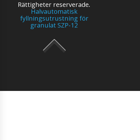
Rättigheter reserverade.
Halvautomatisk
fyllningsutrustning för
granulat SZP-12