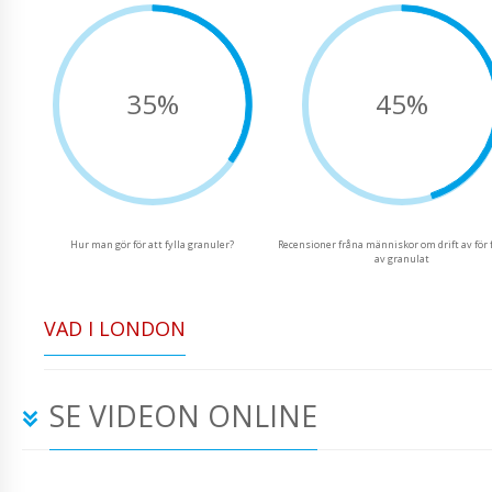
35%
45%
Hur man gör för att fylla granuler?
Recensioner fråna människor om drift av för 
av granulat
VAD I LONDON
SE VIDEON ONLINE