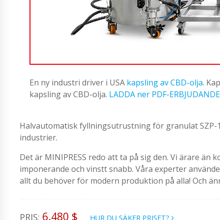
En ny industri driver i USA
kapsling av CBD-olja
. Ka
kapsling av CBD-olja.
LADDA ner PDF-ERBJUDANDE
Halvautomatisk fyllningsutrustning för granulat SZP-12 
industrier.
Det är MINIPRESS redo att ta på sig den. Vi ärare än k
imponerande och vinstt snabb. Våra experter använder m
allt du behöver för modern produktion på alla! Och än
6.480 $
PRIS:
HUR DU SÄKER PRISET?