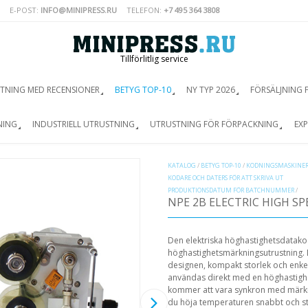
E-POST:
INFO@MINIPRESS.RU
TELEFON:
+7 495 364 3808
Tillförlitlig service
TNING MED RECENSIONER
BETYG TOP-10
NY TYP 2026
FÖRSÄLJNING 
NING
INDUSTRIELL UTRUSTNING
UTRUSTNING FÖR FÖRPACKNING
EXP
KATALOG
/
BETYG TOP-10
/
KODNINGSMASKINE
KODARE OCH DATERS FÖR ATT SKRIVA UT
PRODUKTIONSDATUM FÖR BATCHNUMMER
/
NPE 2B ELECTRIC HIGH S
Den elektriska höghastighetsdatako
höghastighetsmärkningsutrustning. 
designen, kompakt storlek och enkel 
användas direkt med en höghastighe
kommer att vara synkron med märk
du höja temperaturen snabbt och st