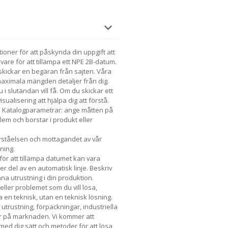
ner för att påskynda din uppgift att
vare för att tillämpa ett NPE 2B-datum.
skickar en begäran från sajten. Våra
maximala mängden detaljer från dig.
 i slutändan vill få. Om du skickar ett
ualisering att hjälpa dig att förstå.
ta Katalogparametrar: ange måtten på
blem och borstar i produkt eller
rståelsen och mottagandet av vår
ning.
för att tillämpa datumet kan vara
r del av en automatisk linje. Beskriv
a utrustning i din produktion.
eller problemet som du vill lösa,
 en teknisk, utan en teknisk lösning.
utrustning, förpackningar, industriella
r på marknaden. Vi kommer att
 med dig sätt och metoder för att lösa