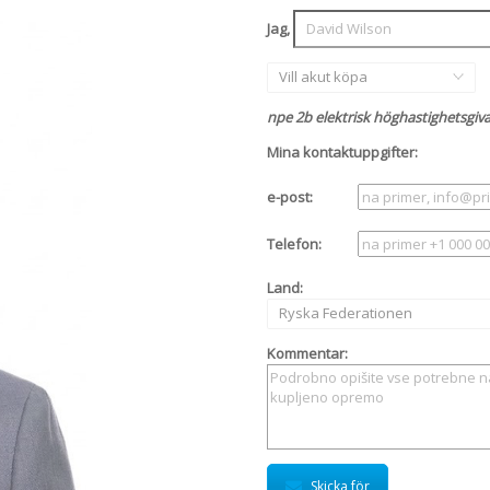
Jag,
Vill akut köpa
npe 2b elektrisk höghastighetsgiva
Mina kontaktuppgifter:
e-post:
Telefon:
Land:
Ryska Federationen
Kommentar:
Skicka för