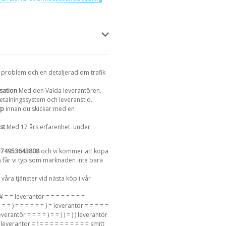
 problem och en detaljerad om trafik
sation
Med den Valda leverantören.
betalningssystem och leveranstid.
yp
innan du skickar med en
st
Med 17 års erfarenhet
under
+74953643808
och vi kommer att köpa
da får vi typ som marknaden inte bara
våra tjänster vid nästa köp i vår
̧ ¥ = = leverantör = = = = = = = =
 = = ) = = = = = = ) = leverantör = = = = =
 leverantör = = = = ) = = ) ) = ) ) leverantör
mitt leverantör = ) = = = = = = = = = = smitt