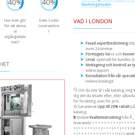
40%
40%
Märkningsmaskin
VAD I LONDON
Hur man gör
Date Coder
för att skriva
Leverantöre
ut
r
utgångsdatu
met?
Fasad expertbedömning
Ditt
inom 24 timmar.
Företagets Val
re och
Konver
Urval
, optimalt för kunden, 
HET
Mottagning och kontroll av t
videorapport.
Konsultation från vår speciali
Helens livslängd.
Om du inte 😛 i vår katalog, ring
dig det du letade efter, eller sålun
för forskning, utan för pris.
Garanterat
Upp till 20% rabatt
på 
katalog.
Endast
Kvalitetsutrustning
från Ã ̧ 
leverantör = = = = = = = = = ) = = = = =
= ) = = = = = ) = = ) = = = ) = = ) = = ) =
= ) = = = = = = = = ) = ) = = ) ) ) ) ) ) s