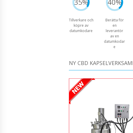
35%
40%
Tillverkare och
Berätta för
köpre av
en
datumkodare
leverantör
av en
datumkodar
e
NY CBD KAPSELVERKSAM