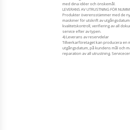
med dina idéer och önskemål.
LEVERANS AV UTRUSTNING FÖR NUM
Produkter överensstämmer med de ny
maskiner för utskrift av utgångsdatum 
kvalitetskontroll, verifiering av all d
service efter av typen.
4) Leverans av reservdelar
Tillverkarföretaget kan producera en m
utgångsdatum, på kundens mål och mål
reparation av all utrustning. Servicec