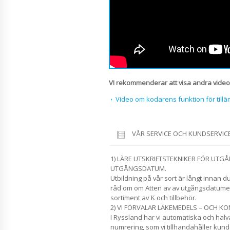
VI rekommenderar att visa andra video
Video om kodarens funktion för till
VÅR SERVICE OCH KUNDSERVIC
1) LÄRE UTSKRIFTSTEKNIKER FÖR UT
UTGÅNGSDATUM.
Utbildning på vår sort är långt innan du
råd om om Atten av av utgångsdatumet 
sortiment av Ḳ och tillbehör.
2) VI FÖRVALAR LÄKEMEDELS – OCH 
I Ryssland har vi automatiska och hal
numrering, som vi tillhandahåller kund