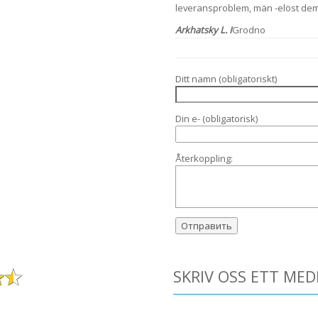
leveransproblem, män -elöst dem
Arkhatsky L. I
Grodno
Ditt namn (obligatoriskt)
Din e- (obligatorisk)
Återkoppling:
SKRIV OSS ETT ME