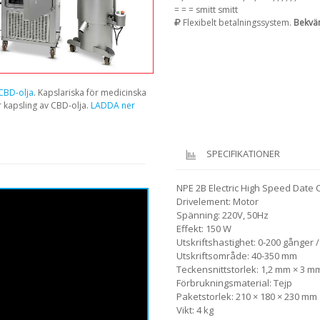
= = = smitt smitt
Flexibelt betalningssystem.
Bekvä
 CBD-olja
. Kapslariska för medicinska
r kapsling av CBD-olja.
LADDA ner
SPECIFIKATIONER
NPE 2B Electric High Speed Date 
Drivelement: Motor
Spänning: 220V, 50Hz
Effekt: 150 W
Utskriftshastighet: 0-200 gånger 
Utskriftsområde: 40-350 mm
Teckensnittstorlek: 1,2 mm × 3 m
Förbrukningsmaterial: Tejp
Paketstorlek: 210 × 180 × 230 mm
Vikt: 4 kg