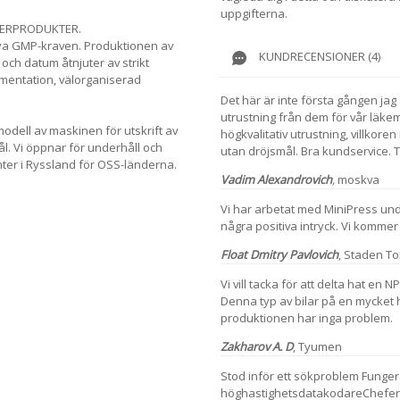
uppgifterna.
MERPRODUKTER.
a GMP-kraven. Produktionen av
KUNDRECENSIONER (4)
och datum åtnjuter av strikt
okumentation, välorganiserad
Det här är inte första gången jag
utrustning från dem för vår läke
odell av maskinen för utskrift av
högkvalitativ utrustning, villkoren i
. Vi öppnar för underhåll och
utan dröjsmål. Bra kundservice. T
enter i Ryssland för OSS-länderna.
Vadim Alexandrovich
,
moskva
Vi har arbetat med MiniPress und
några positiva intryck. Vi kommer
Float Dmitry Pavlovich
,
Staden T
Vi vill tacka för att delta hat en
Denna typ av bilar på en mycket
produktionen har inga problem.
Zakharov A. D
,
Tyumen
Stod inför ett sökproblem
Funge
höghastighetsdatakodare
Chefer 