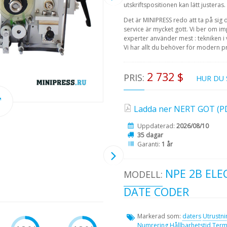
utskriftspositionen kan lätt justeras.
Det är MINIPRESS redo att ta på sig 
service är mycket gott. Vi ber om i
experter använder mest : tekniken i v
Vi har allt du behöver för modern p
2 732 $
PRIS:
HUR DU 
Ladda ner NERT GOT (PDF
Uppdaterad:
2026/08/10
35 dagar
Garanti:
1 år
NPE 2B ELE
MODELL:
DATE CODER
Markerad som:
daters
Utrustni
Numrering
Hållbarhetstid
Term