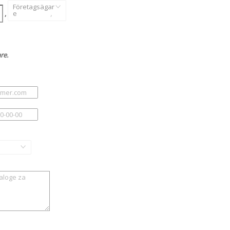
Företagsägar
,
e
,
re.