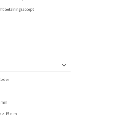
mt betalningsaccept
.
Coder
/ min
m × 15 mm