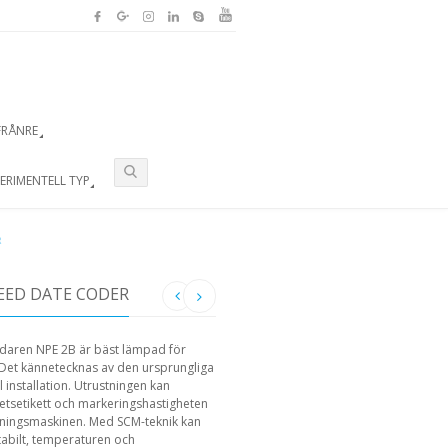
FRÅNRE
ERIMENTELL TYP
R
PEED DATE CODER
daren NPE 2B är bäst lämpad för
Det kännetecknas av den ursprungliga
installation. Utrustningen kan
tsetikett och markeringshastigheten
ningsmaskinen. Med SCM-teknik kan
abilt, temperaturen och