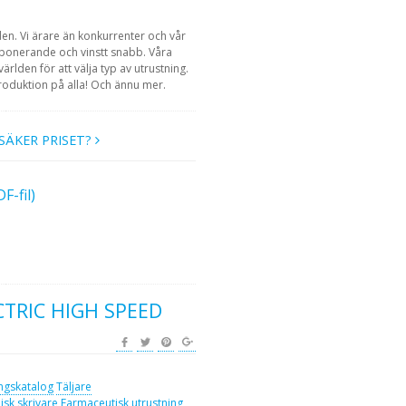
den. Vi ärare än konkurrenter och vår
mponerande och vinstt snabb. Våra
ärlden för att välja typ av utrustning.
roduktion på alla! Och ännu mer.
SÄKER PRISET?
-fil)
CTRIC HIGH SPEED
ngskatalog
Täljare
isk skrivare
Farmaceutisk utrustning