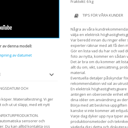
Fraktvikt: 6 kg
TIPS FÖR VÅRA KUNDER
Några av våra kundrekommendatio
välja en elektrisk höghastighetsgi
Var beredd innan du ringer eller 
experter räknar med att få den 
r av denna modell:
Gör en lista vad du har och vad du
ämpning av datumet
foto av nytta, kommer en sådan vis
Det är bra om du kommer att lis
allt du om, vikt, samsättning, pro
material.
E
Eventuella detaljer påskyndar fö
rekommendation vid val av utrust
GÅNGSDATUM OCH
En elektrisk höghastighetsgivare 
antingen en oberoende enhet elle
 köper. Materialtestning. Vi ger
dina idéer om användning av denn
och ut ut släpp, med ett nytt
Börja med att beskriva uppgiften 
kanske vi inte kommer att erbjuda
KONFEKTURPRODUKTION.
Varje dag dyker upp nya typer av 
vautomatiska sensorer och
produktionsmetoder och teknike
er. Du kan alltid kontakta oss
vägleda dig i detta och diskutera