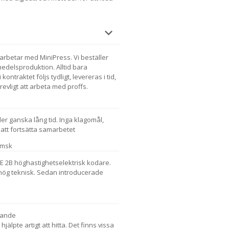
 arbetar med MiniPress. Vi beställer
medelsproduktion. Alltid bara
 kontraktet följs tydligt, levereras i tid,
revligt att arbeta med proffs.
er ganska lång tid. Inga klagomål,
 att fortsätta samarbetet
omsk
 NPE 2B höghastighetselektrisk kodare.
 hög teknisk. Sedan introducerade
rande
hjälpte artigt att hitta. Det finns vissa