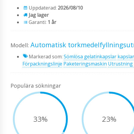
Uppdaterad:
2026/08/10
Jag lager
Garanti:
1 år
Automatisk torkmedelfyllningsut
Modell:
Markerad som:
Sömlösa gelatinkapslar
kapsla
Förpackningslinje
Paketeringsmaskin
Utrustning
Populära sökningar
33%
23%