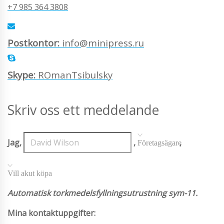
+7 985 364 3808
Postkontor:
info@minipress.ru
Skype:
ROmanTsibulsky
Skriv oss ett meddelande
Jag,
,
,
Företagsägare
Vill akut köpa
Automatisk torkmedelsfyllningsutrustning sym-11.
Mina kontaktuppgifter: