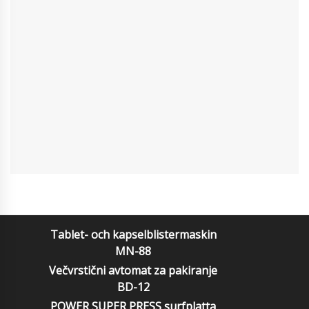
Tablet- och kapselblistermaskin
MN-88
Večvrstični avtomat za pakiranje
BD-12
POWER SUPER PRESS surfplatta