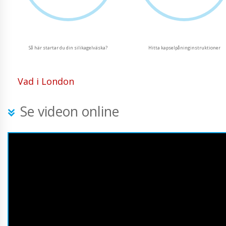
Så här startar du din silikagelväska?
Hitta kapselpåninginstruktioner
Vad i London
Se videon online