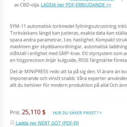
av CBD-olja.
LADDA ner PDF-ERBJUDANDE >>
SYM-11 automatisk torkmedel fyllningsutrustning inklu
Torkväskans längd kan justeras, exakta data kan ställas
spara andra parametrar, t.ex. hastighet. Kompakt strukt
maskinen ger skyddsanordningar, automatisk laddning kan
stålställ i enlighet med GMP-krav. Ett styrsystem som 
en högprecision linjär kulguide, R55E färgmärke föret
Det är MINIPRESS redo att ta på sig den. Vi ärare än ko
imponerande och vinstt snabb. Våra experter använder me
allt du behöver för modern produktion på alla! Och än
25,110 $
Pris:
HUR DU SÄKER PRISET?
Ladda ner NERT GOT (PDF-fil)