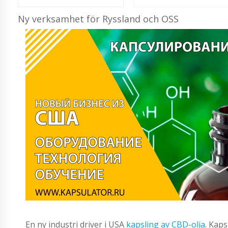
Ny verksamhet för Ryssland och OSS
En ny industri driver i USA
kapsling av CBD-olja
. Kaps