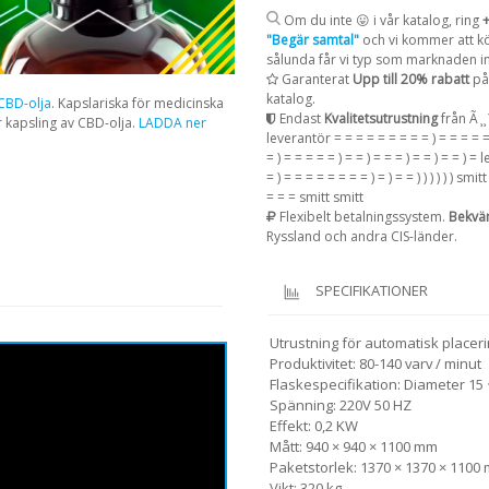
Om du inte 😛 i vår katalog, ring
"Begär samtal"
och vi kommer att köp
sålunda får vi typ som marknaden int
Garanterat
Upp till 20% rabatt
på 
katalog.
 CBD-olja
. Kapslariska för medicinska
Endast
Kvalitetsutrustning
från Ã ̧ 
r kapsling av CBD-olja.
LADDA ner
leverantör = = = = = = = = = ) = = = = =
= ) = = = = = ) = = ) = = = ) = = ) = = ) =
= ) = = = = = = = = ) = ) = = ) ) ) ) ) ) s
= = = smitt smitt
Flexibelt betalningssystem.
Bekvä
Ryssland och andra CIS-länder.
SPECIFIKATIONER
Utrustning för automatisk placeri
Produktivitet: 80-140 varv / minut
Flaskespecifikation: Diameter 15
Spänning: 220V 50 HZ
Effekt: 0,2 KW
Mått: 940 × 940 × 1100 mm
Paketstorlek: 1370 × 1370 × 1100
Vikt: 320 kg