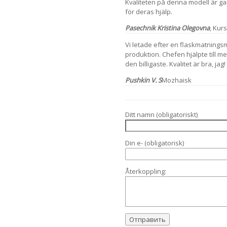
Kvaliteten på denna modell är gan
för deras hjälp.
Pasechnik Kristina Olegovna
, Kur
Vi letade efter en flaskmatnings
produktion. Chefen hjälpte till m
den billigaste. Kvalitet är bra, jag!
Pushkin V. S
Mozhaisk
Ditt namn (obligatoriskt)
Din e- (obligatorisk)
Återkoppling: