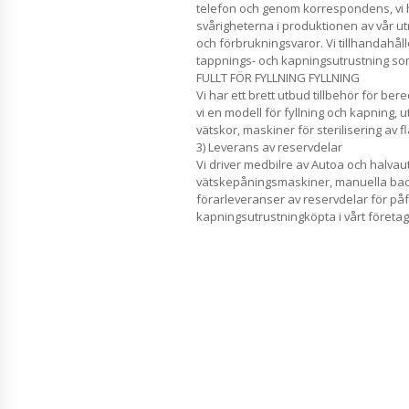
telefon och genom korrespondens, vi h
svårigheterna i produktionen av vår ut
och förbrukningsvaror. Vi tillhandahåll
tappnings- och kapningsutrustning s
FULLT FÖR FYLLNING FYLLNING
Vi har ett brett utbud tillbehör för be
vi en modell för fyllning och kapning, u
vätskor, maskiner för sterilisering av fl
3) Leverans av reservdelar
Vi driver medbilre av Autoa och halva
vätskepåningsmaskiner, manuella bad
förarleveranser av reservdelar för påf
kapningsutrustningköpta i vårt företag