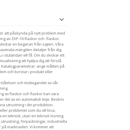
l för att påskynda på nytt problem med
ring av ZXP-10-flaskor och -flaskor.
skickar en begäran från sajten. Våra
maximala mängden detaljer från dig.
 i slutändan vill få. Om du skickar ett
ualisering att hjälpa dig att förstå.
ta Katalogparametrar: ange måtten på
blem och borstar i produkt eller
rståelsen och mottagandet av vår
ning.
ng av flaskor och flaskor kan vara
r del av en automatisk linje. Beskriv
a utrustning i din produktion.
eller problemet som du vill lösa,
 en teknisk, utan en teknisk lösning.
utrustning, förpackningar, industriella
r på marknaden. Vi kommer att