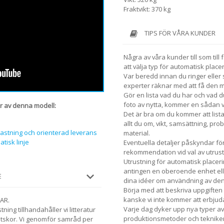
Fraktvikt: 370 kg
TIPS FÖR VÅRA KUNDER
Några av våra kunder till som til
att välja typ för automatisk place
Var beredd innan du ringer eller 
experter räknar med att få den 
Gör en lista vad du har och vad du
foto av nytta, kommer en sådan vis
r av denna modell:
Det är bra om du kommer att lis
allt du om, vikt, samsättning, pro
lastning och orienterad leverans
material.
atisk linje
Eventuella detaljer påskyndar fö
rekommendation vid val av utrust
Utrustning för automatisk placeri
antingen en oberoende enhet elle
E
dina idéer om användning av denn
Börja med att beskriva uppgiften 
kanske vi inte kommer att erbjuda
AR.
Varje dag dyker upp nya typer av 
ning tillhandahåller vi litteratur
produktionsmetoder och teknike
tskor. Vi genomför samråd per