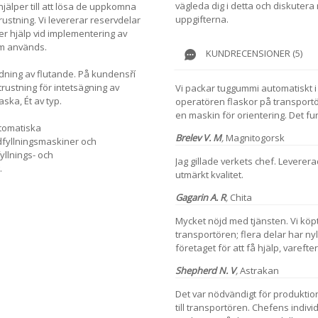
vägleda dig i detta och diskutera
jälper till att lösa de uppkomna
uppgifterna.
rustning. Vi levererar reservdelar
er hjälp vid implementering av
om används.
KUNDRECENSIONER (5)
redning av flutande. På kundensří
trustning för intetsägning av
Vi packar tuggummi automatiskt i 
aska, Ét av typ.
operatören flaskor på transport
en maskin för orientering. Det fun
utomatiska
Brelev V. M
,
Magnitogorsk
fyllningsmaskiner och
yllnings- och
Jag gillade verkets chef. Leverera
.
utmärkt kvalitet.
Gagarin A. R
,
Chita
Mycket nöjd med tjänsten. Vi kö
transportören; flera delar har nyl
företaget för att få hjälp, vareft
Shepherd N. V
,
Astrakan
Det var nödvändigt för produktio
till transportören. Chefens individ