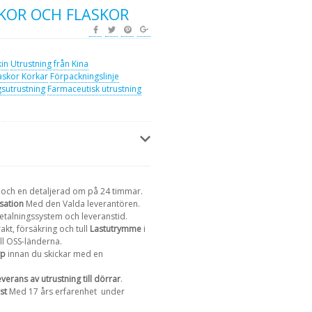
SKOR OCH FLASKOR
kin
Utrustning från Kina
askor Korkar
Förpackningslinje
sutrustning
Farmaceutisk utrustning
 och en detaljerad om på 24 timmar.
sation
Med den Valda leverantören.
betalningssystem och leveranstid.
rakt, försäkring och tull
Lastutrymme
i
ill OSS-länderna.
yp
innan du skickar med en
everans av utrustning till dörrar
.
st
Med 17 års erfarenhet
under