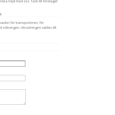
ska nöjd med oss. Tack till företaget
sk
maskin för transportören, för
ed sökningen. Utrustningen valdes till