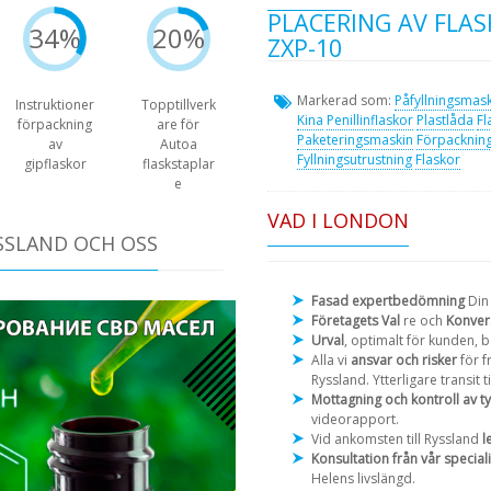
PLACERING AV FLA
34%
20%
ZXP-10
Markerad som:
Påfyllningsmas
Instruktioner
Topptillverk
Kina
Penillinflaskor
Plastlåda
Fl
förpackning
are för
Paketeringsmaskin
Förpackning
av
Autoa
Fyllningsutrustning
Flaskor
gipflaskor
flaskstaplar
e
VAD I LONDON
SSLAND OCH OSS
Fasad expertbedömning
Din
Företagets Val
re och
Konver
Urval
, optimalt för kunden, 
Alla vi
ansvar och risker
för f
Ryssland. Ytterligare transit t
Mottagning och kontroll av t
videorapport.
Vid ankomsten till Ryssland
l
Konsultation från vår speciali
Helens livslängd.