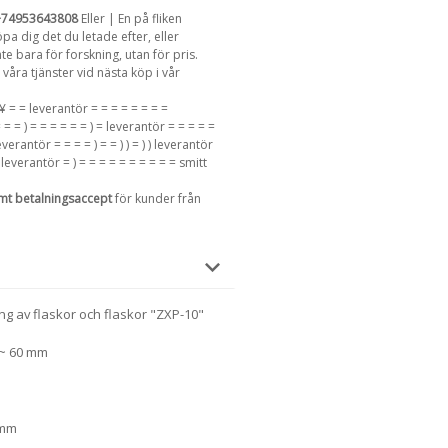
+74953643808
Eller | En på fliken
a dig det du letade efter, eller
e bara för forskning, utan för pris.
våra tjänster vid nästa köp i vår
̧ ¥ = = leverantör = = = = = = = =
 = = ) = = = = = = ) = leverantör = = = = =
 leverantör = = = = ) = = ) ) = ) ) leverantör
mitt leverantör = ) = = = = = = = = = = smitt
mt betalningsaccept
för kunder från
ng av flaskor och flaskor "ZXP-10"
 ~ 60 mm
 mm