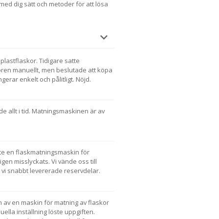
 med dig sätt och metoder för att lösa
plastflaskor. Tidigare satte
ören manuellt, men beslutade att köpa
gerar enkelt och pålitligt. Nöjd.
de allt i tid. Matningsmaskinen är av
pte en flaskmatningsmaskin för
igen misslyckats. Vi vände oss till
er vi snabbt levererade reservdelar.
n av en maskin för matning av flaskor
uella inställning löste uppgiften.