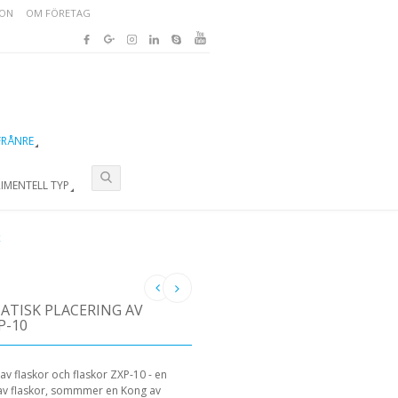
ION
OM FÖRETAG
FRÅNRE
RIMENTELL TYP
K
TISK PLACERING AV
P-10
av flaskor och flaskor ZXP-10 - en
 av flaskor, sommmer en Kong av