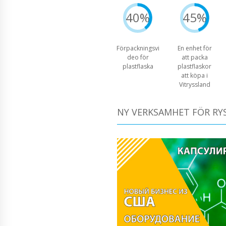
40%
45%
Förpackningsvi
En enhet för
deo för
att packa
plastflaska
plastflaskor
att köpa i
Vitryssland
NY VERKSAMHET FÖR RY