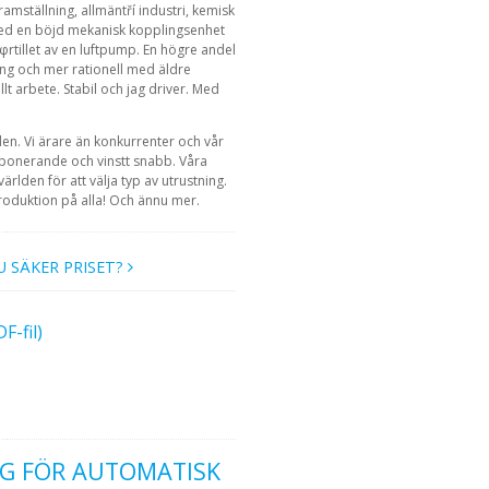
amställning, allmäntří industri, kemisk
 med en böjd mekanisk kopplingsenhet
 φrtillet av en luftpump. En högre andel
ing och mer rationell med äldre
lt arbete. Stabil och jag driver. Med
den. Vi ärare än konkurrenter och vår
mponerande och vinstt snabb. Våra
ärlden för att välja typ av utrustning.
roduktion på alla! Och ännu mer.
U SÄKER PRISET?
-fil)
G FÖR AUTOMATISK