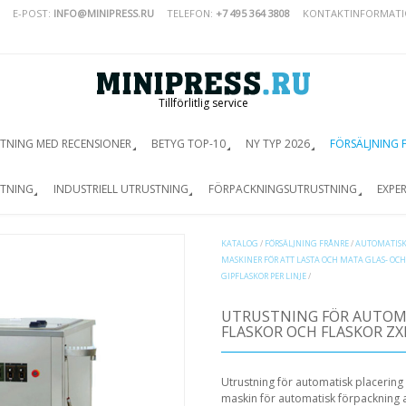
E-POST:
INFO@MINIPRESS.RU
TELEFON:
+7 495 364 3808
KONTAKTINFORMAT
Tillförlitlig service
TNING MED RECENSIONER
BETYG TOP-10
NY TYP 2026
FÖRSÄLJNING 
STNING
INDUSTRIELL UTRUSTNING
FÖRPACKNINGSUTRUSTNING
EXPE
KATALOG
/
FÖRSÄLJNING FRÅNRE
/
AUTOMATIS
MASKINER FÖR ATT LASTA OCH MATA GLAS- OCH
GIPFLASKOR PER LINJE
/
UTRUSTNING FÖR AUTOMA
FLASKOR OCH FLASKOR ZX
Utrustning för automatisk placering 
maskin för automatisk förpackning