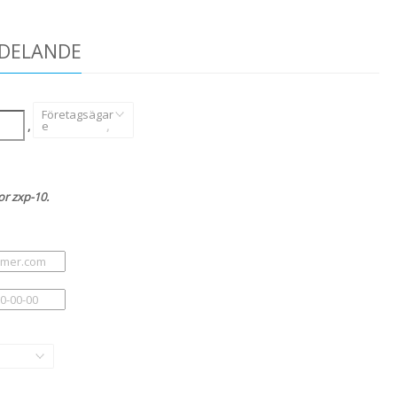
DDELANDE
Företagsägar
,
e
,
or zxp-10.