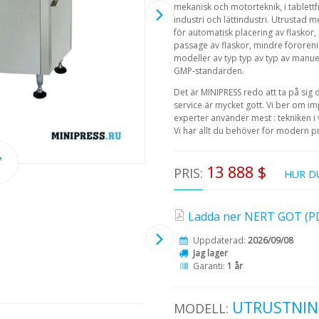
mekanisk och motorteknik, i tablettfr
industri och lättindustri. Utrustad
för automatisk placering av flaskor,
passage av flaskor, mindre föroren
modeller av typ typ av typ av manuel
GMP-standarden.
Det är MINIPRESS redo att ta på sig 
service är mycket gott. Vi ber om i
experter använder mest : tekniken i v
Vi har allt du behöver för modern p
13 888 $
PRIS:
HUR D
Ladda ner NERT GOT (PDF
Uppdaterad:
2026/09/08
Jag lager
Garanti:
1 år
UTRUSTNIN
MODELL: