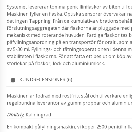
Systemet levererar tomma penicillinflaskor av biten till d
Maskinen fyller en flaska. Optiska sensorer övervakar nä
det ingen Tappning. Från de kumulativa vibrationsbehå
förslutningsaggregaten där flaskorna är pluggade med
mekaniskt med roterande huvuden. Färdiga flaskor tas b
påfyllningsanordning på en transportör för oralt , som a
av 5-30 ml.
Fyllnings- och tätningsoperationen i denna 
stabiliteten i flaskorna. För att fatta ett beslut om köp
storlekar på flaskor, lock och aluminiumlock.
KUNDRECENSIONER (6)
Maskinen är fodrad med rostfritt stål och tillverkare en
regelbundna leverantör av gummiproppar och aluminiu
Dmitriy
,
Kaliningrad
En kompakt påfyllningsmaskin, vi köper 2500 penicillinf