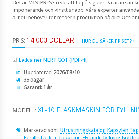
Det är MINIPRESS redo att ta på sig den. Vi ärare än k
imponerande och vinstt snabb. Våra experter använder m
allt du behöver för modern produktion på alla! Och än
14 000 DOLLAR
PRIS:
HUR DU SÄKER PRISET?
Ladda ner NERT GOT (PDF-fil)
Uppdaterad:
2026/08/10
35 dagar
Garanti:
1 år
XL-10 FLASKMASKIN FÖR FYLLN
MODELL:
Markerad som:
Utrustningskatalog
Kapsylen
Tap
Penillinflaskor
Tappning
Flytande fyllning
Bottlin