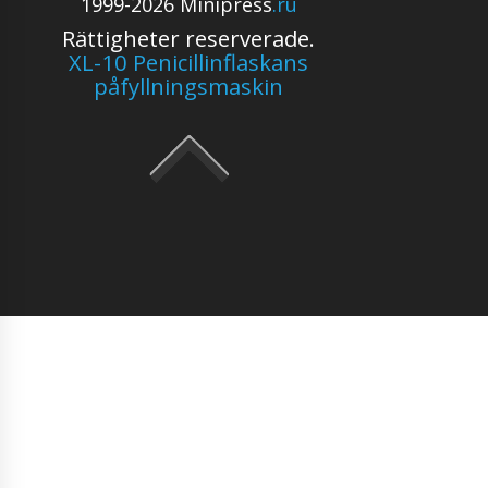
1999-2026 Minipress
.ru
Rättigheter reserverade.
XL-10 Penicillinflaskans
påfyllningsmaskin