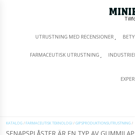
Tillf
UTRUSTNING MED RECENSIONER
BETY
FARMACEUTISK UTRUSTNING
INDUSTRIE
EXPER
KATALOG
/
FARMACEUTISK TEKNOLOGI
/
GIPSPRODUKTIONSUTRUSTNING
/
SENAPSPLÅSTER ÄR EN TYP AV GUMMILAP