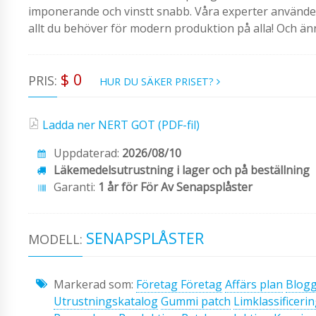
imponerande och vinstt snabb. Våra experter använder m
allt du behöver för modern produktion på alla! Och än
$ 0
PRIS:
HUR DU SÄKER PRISET?
Ladda ner NERT GOT (PDF-fil)
Uppdaterad:
2026/08/10
Läkemedelsutrustning i lager och på beställning
Garanti:
1 år för För Av Senapsplåster
SENAPSPLÅSTER
MODELL:
Markerad som:
Företag Företag
Affärs plan
Blog
Utrustningskatalog
Gummi patch
Limklassificeri