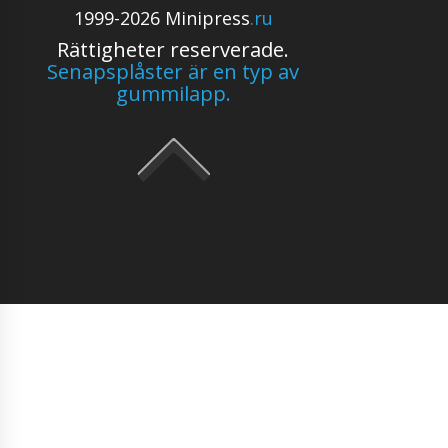
1999-2026 Minipress
.ru
Rättigheter reserverade.
Senapsplåster är en typ av
gummilapp.