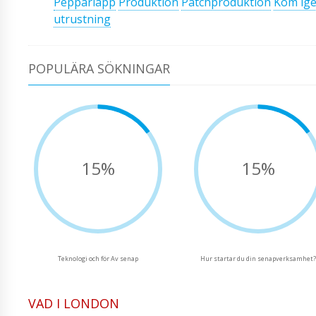
Pepparlapp
Produktion
Patchproduktion
Kom ig
utrustning
POPULÄRA SÖKNINGAR
15%
15%
Teknologi och för Av senap
Hur startar du din senapverksamhet
VAD I LONDON