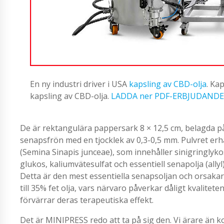
En ny industri driver i USA
kapsling av CBD-olja
. Ka
kapsling av CBD-olja.
LADDA ner PDF-ERBJUDANDE
De är rektangulära pappersark 8 × 12,5 cm, belagda på
senapsfrön med en tjocklek av 0,3-0,5 mm. Pulvret erh
(Semina Sinapis junceae), som innehåller sinigringlyk
glukos, kaliumvätesulfat och essentiell senapolja (allyl)
Detta är den mest essentiella senapsoljan och orsakar
till 35% fet olja, vars närvaro påverkar dåligt kvalite
förvärrar deras terapeutiska effekt.
Det är MINIPRESS redo att ta på sig den. Vi ärare än k