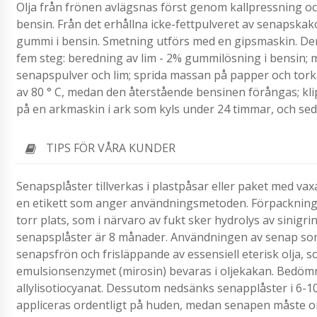
Olja från frönen avlägsnas först genom kallpressning 
bensin. Från det erhållna icke-fettpulveret av senapska
gummi i bensin. Smetning utförs med en gipsmaskin. Den
fem steg: beredning av lim - 2% gummilösning i bensin; 
senapspulver och lim; sprida massan på papper och tork
av 80 ° C, medan den återstående bensinen förångas; kli
på en arkmaskin i ark som kyls under 24 timmar, och seda
TIPS FÖR VÅRA KUNDER
Senapsplåster tillverkas i plastpåsar eller paket med va
en etikett som anger användningsmetoden. Förpackninga
torr plats, som i närvaro av fukt sker hydrolys av sinigri
senapsplåster är 8 månader. Användningen av senap som i
senapsfrön och frisläppande av essensiell eterisk olja, s
emulsionsenzymet (mirosin) bevaras i oljekakan. Bedömn
allylisotiocyanat. Dessutom nedsänks senapplåster i 6-1
appliceras ordentligt på huden, medan senapen måste o