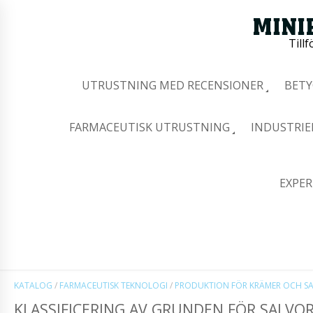
Tillf
UTRUSTNING MED RECENSIONER
BETY
FARMACEUTISK UTRUSTNING
INDUSTRIE
EXPER
KATALOG
/
FARMACEUTISK TEKNOLOGI
/
PRODUKTION FÖR KRÄMER OCH S
KLASSIFICERING AV GRUNDEN FÖR SALVO