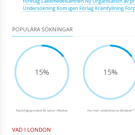
företag
Läkemedelsämnen
Ny
Organisation av p
Undersökning
Kom igen
Förlag
Krämfyllning
Förp
POPULÄRA SÖKNINGAR
15%
15%
Köp billiga grundare för salvor i Moskva
Hur man i produktion av Salvbaser?
VAD I LONDON