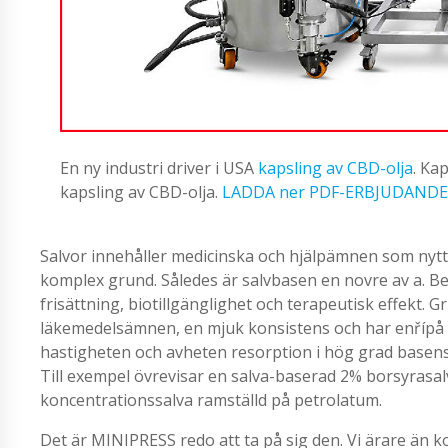
En ny industri driver i USA
kapsling av CBD-olja
. Ka
kapsling av CBD-olja.
LADDA ner PDF-ERBJUDANDE
Salvor innehåller medicinska och hjälpämnen som nytt
komplex grund. Således är salvbasen en novre av a. 
frisättning, biotillgänglighet och terapeutisk effekt. 
läkemedelsämnen, en mjuk konsistens och har enřípå sal
hastigheten och avheten resorption i hög grad basens
Till exempel övrevisar en salva-baserad 2% borsyrasal
koncentrationssalva ramställd på petrolatum.
Det är MINIPRESS redo att ta på sig den. Vi ärare än k