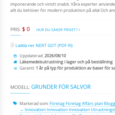
imponerande och vinstt snabb. Våra experter använder m
allt du behöver för modern produktion på alla! Och än
$ 0
PRIS:
HUR DU SÄKER PRISET?
Ladda ner NERT GOT (PDF-fil)
Uppdaterad:
2026/08/10
Läkemedelsutrustning i lager och på beställning
Garanti:
1 år på typ för produktion av baser för s
GRUNDER FÖR SALVOR
MODELL:
Markerad som:
Företag Företag
Affärs plan
Blog
→
Innovation Innovation Innovation
Utrustnings