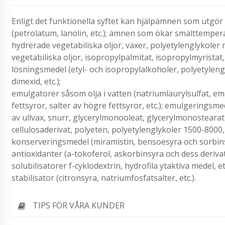
Enligt det funktionella syftet kan hjälpämnen som utgör
(petrolatum, lanolin, etc.); ämnen som ökar smälttemper
hydrerade vegetabiliska oljor, växer, polyetylenglykoler
vegetabiliska oljor, isopropylpalmitat, isopropylmyristat,
lösningsmedel (etyl- och isopropylalkoholer, polyetyleng
dimexid, etc.);
emulgatorer såsom olja i vatten (natriumlaurylsulfat, emu
fettsyror, salter av högre fettsyror, etc.); emulgeringsme
av ullvax, snurr, glycerylmonooleat, glycerylmonostearat,
cellulosaderivat, polyeten, polyetylenglykoler 1500-8000, b
konserveringsmedel (miramistin, bensoesyra och sorbinsyr
antioxidanter (a-tokoferol, askorbinsyra och dess derivat, 
solubilisatorer f-cyklodextrin, hydrofila ytaktiva medel, et
stabilisator (citronsyra, natriumfosfatsalter, etc.).
TIPS FÖR VÅRA KUNDER