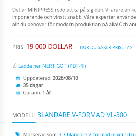
Det är MINIPRESS redo att ta på sig den. Vi ärare än k
imponerande och vinstt snabb. Våra experter använder m
allt du behöver för modern produktion på alla! Och än
19 000 DOLLAR
PRIS:
HUR DU SÄKER PRISET?
Ladda ner NERT GOT (PDF-fil)
Uppdaterad:
2026/08/10
35 dagar
Garanti:
1 år
BLANDARE V-FORMAD VL-300
MODELL:
Markerad som:
3D-blandare
V-formad mixer
Utru