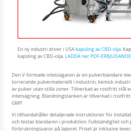
En ny industri driver i USA
kapsling av CBD-olja
. Ka
kapsling av CBD-olja.
LADDA ner PDF-ERBJUDANDE
Den V-formade intetsägaren är en pulverblandare med
torrerande pulvermateriellt i industrin, kemisk industr
av pulver utan stilla zoner. Tillverkad av rostfritt st
intetsägning. Blandningstanken är tillverkad i rostfri
GMP.
Vi tillhandahåller detaljerade instruktioner för install
och testas blandaren i produktion. Fullständighet och 
förbrukningsvaror på lageret. Priset är inklusive lever