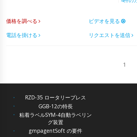
4件の
価格を調べる
ビデオを見る
電話を掛ける
リクエストを送信
1
RZD-35 ロータリープレス
GGB-12の特長
粘着ラベルSYM-4自動ラベリン
グ装置
gmpagentSoft の要件