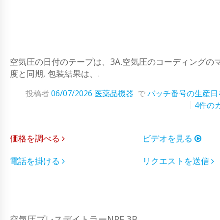
空気圧の日付のテープは、3A.空気圧のコーディングのマ
度と同期, 包装結果は、.
投稿者
06/07/2026
医薬品機器
で
バッチ番号の生産日
4件の
価格を調べる
ビデオを見る
電話を掛ける
リクエストを送信
空気圧プレスデイトラーNPE 3B