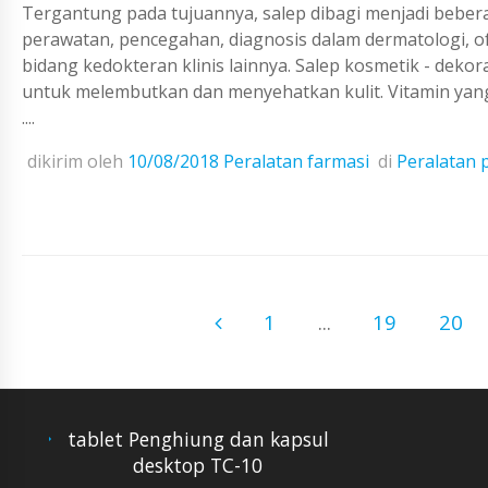
Tergantung pada tujuannya, salep dibagi menjadi beber
perawatan, pencegahan, diagnosis dalam dermatologi, oft
bidang kedokteran klinis lainnya. Salep kosmetik - dekora
untuk melembutkan dan menyehatkan kulit. Vitamin yang
....
dikirim oleh
10/08/2018
Peralatan farmasi
di
Peralatan 
1
...
19
20
tablet Penghiung dan kapsul
desktop TC-10