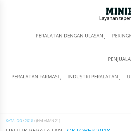
Layanan tepe
PERALATAN DENGAN ULASAN
PERING
PENJUALA
PERALATAN FARMASI
INDUSTRI PERALATAN
U
KATALOG
/
2018
/
(HALAMAN 21)
UNTUK PERALATAN
OKTOBER 2018