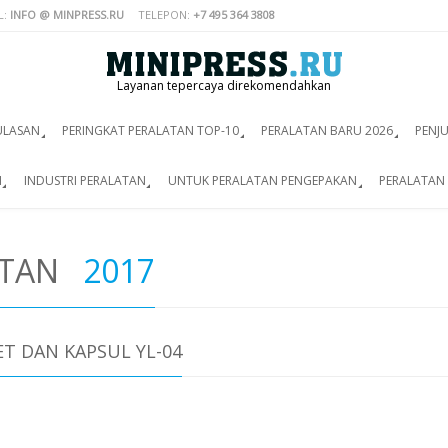
L:
INFO @ MINPRESS.RU
TELEPON:
+7 495 364 3808
Layanan tepercaya direkomendahkan
ULASAN
PERINGKAT PERALATAN TOP-10
PERALATAN BARU 2026
PENJ
I
INDUSTRI PERALATAN
UNTUK PERALATAN PENGEPAKAN
PERALATAN 
ATAN
2017
T DAN KAPSUL YL-04