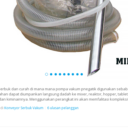
 serbuk dan curah di mana mana pompa vakum pnegatik digunakan seba
han dapat diumpankan langsung dadah ke mixer, reaktor, hopper, table
 dan kiminainnya. Menggunakan perangkat ini akan memfalitasi kompleksita
di
Konveyor Serbuk Vakum
6 ulasan pelanggan