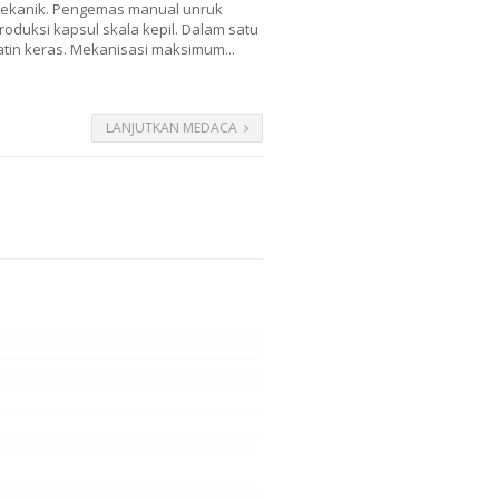
 mekanik. Pengemas manual unruk
oduksi kapsul skala kepil. Dalam satu
atin keras. Mekanisasi maksimum...
LANJUTKAN MEDACA