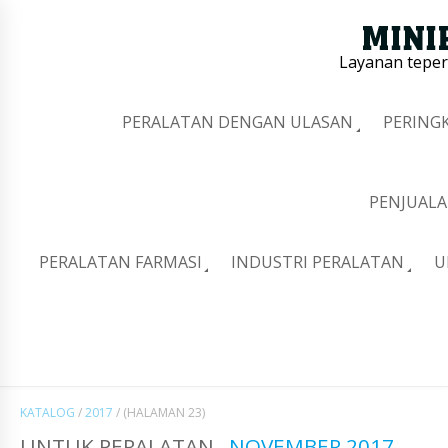
Layanan tepe
PERALATAN DENGAN ULASAN
PERING
PENJUALA
PERALATAN FARMASI
INDUSTRI PERALATAN
U
KATALOG
/
2017
/
(HALAMAN 23)
UNTUK PERALATAN
NOVEMBER 2017