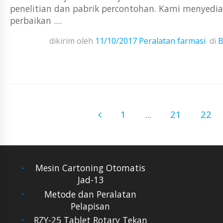
penelitian dan pabrik percontohan. Kami menyediaka
perbaikan ....
dikirim oleh
11/10/2017
Peralatan farmasi
di
B
1
...
21
22
Mesin Cartoning Otomatis
Jad-13
Metode dan Peralatan
Pelapisan
RZY-25 Tablet Rotary Tekan