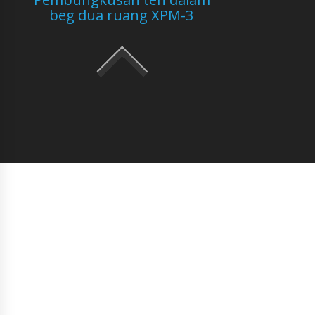
beg dua ruang XPM-3