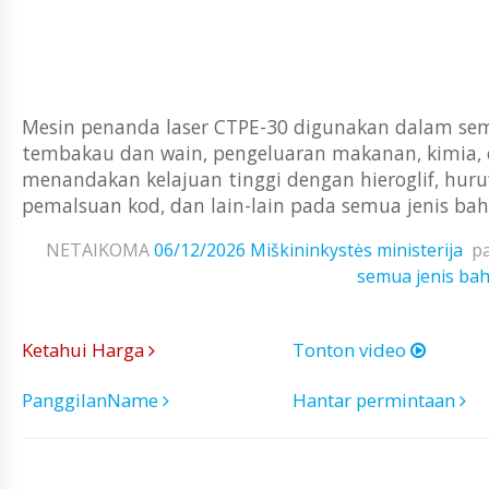
Mesin penanda laser CTPE-30 digunakan dalam semua
tembakau dan wain, pengeluaran makanan, kimia, e
menandakan kelajuan tinggi dengan hieroglif, huru
pemalsuan kod, dan lain-lain pada semua jenis bahan
NETAIKOMA
06/12/2026
Miškininkystės ministerija
p
semua jenis ba
Ketahui Harga
Tonton video
PanggilanName
Hantar permintaan