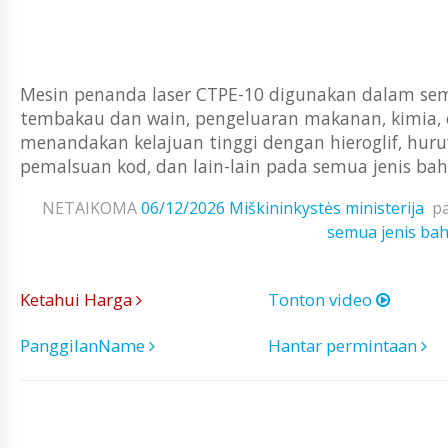
Mesin penanda laser CTPE-10 digunakan dalam semua
tembakau dan wain, pengeluaran makanan, kimia, e
menandakan kelajuan tinggi dengan hieroglif, huru
pemalsuan kod, dan lain-lain pada semua jenis bahan
NETAIKOMA
06/12/2026
Miškininkystės ministerija
p
semua jenis ba
Ketahui Harga
Tonton video
PanggilanName
Hantar permintaan