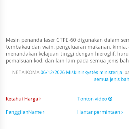
Mesin penanda laser CTPE-60 digunakan dalam semua
tembakau dan wain, pengeluaran makanan, kimia, e
menandakan kelajuan tinggi dengan hieroglif, huru
pemalsuan kod, dan lain-lain pada semua jenis bahan
NETAIKOMA
06/12/2026
Miškininkystės ministerija
p
semua jenis ba
Ketahui Harga
Tonton video
PanggilanName
Hantar permintaan