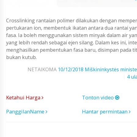
Crosslinking rantaian polimer dilakukan dengan memper
pertukaran ion, membentuk ikatan antara dua rantai yan
fasa. Ia boleh menggunakan sistem minyak dalam air yan
yang lebih rendah sebagai ejen silang. Dalam kes ini, int
menghasilkan pembentukan fasa baru, disimpan pada titis
bukan kutub.
NETAIKOMA
10/12/2018
Miškininkystės ministe
4 ul
Ketahui Harga
Tonton video
PanggilanName
Hantar permintaan