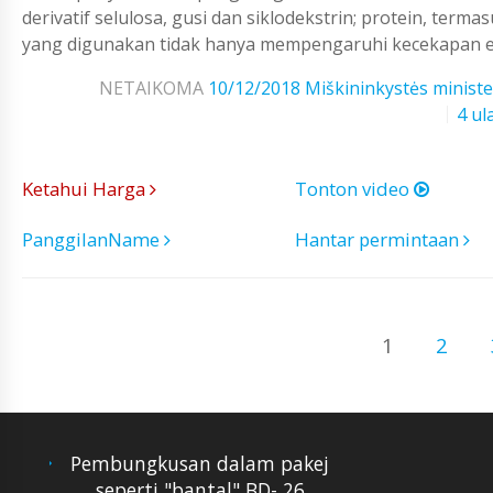
derivatif selulosa, gusi dan siklodekstrin; protein, terma
yang digunakan tidak hanya mempengaruhi kecekapan enk
NETAIKOMA
10/12/2018
Miškininkystės ministe
4 ul
Ketahui Harga
Tonton video
PanggilanName
Hantar permintaan
1
2
Pembungkusan dalam pakej
seperti "bantal" BD- 26