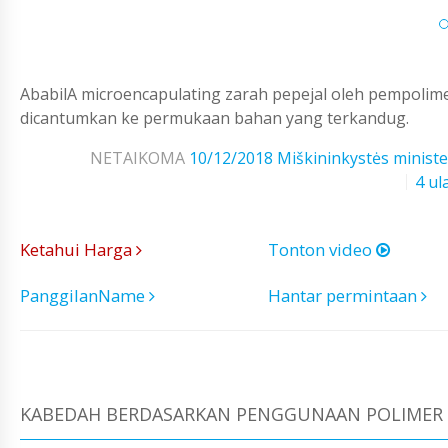
AbabilA microencapulating zarah pepejal oleh pempolim
dicantumkan ke permukaan bahan yang terkandug.
NETAIKOMA
10/12/2018
Miškininkystės ministe
4 ul
Ketahui Harga
Tonton video
PanggilanName
Hantar permintaan
KABEDAH BERDASARKAN PENGGUNAAN POLIMER 