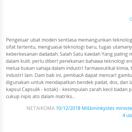
Pengeluar ubat moden sentiasa memangunkan teknologi
sifat tertentu, menguasai teknologi baru, tugas utam
keberkesanan dadadah. Salah Satu kaedah Yang paling me
dalam kulit. perlu diberI penekanan bahawa teknologi 
melua bukan sahaja dalam industrI farmaseutikal kimia, t
industrI lain. Dam bab ini, pembacA dapat mencarI gamb
digunakan untuk mendapatkan bendek padat, dos, dan lai
kapsul CapsulA - kotak) - kesimpulan zarah kecil badan p
cukup nipis ato dalam matriks...
NETAIKOMA
10/12/2018
Miškininkystės ministe
4 ul