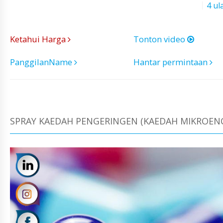
4 ul
Ketahui Harga
Tonton video
PanggilanName
Hantar permintaan
SPRAY KAEDAH PENGERINGEN (KAEDAH MIKROENCA