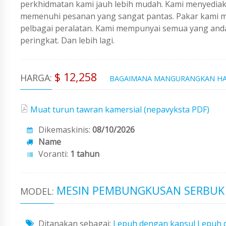
perkhidmatan kami jauh lebih mudah. Kami menyedi
memenuhi pesanan yang sangat pantas. Pakar kami me
pelbagai peralatan. Kami mempunyai semua yang an
peringkat. Dan lebih lagi.
$ 12,258
HARGA:
BAGAIMANA MANGURANGKAN H
Muat turun tawran kamersial (nepavyksta PDF)
Dikemaskinis:
08/10/2026
Name
Voranti:
1 tahun
MESIN PEMBUNGKUSAN SERBUK 
MODEL:
Ditanakan sebagai:
Lepuh dengan kapsul
Lepuh 