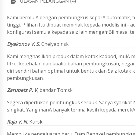
ULASAN PELANGGAN (4)
Kami bermulA dengan pembungkus separA automatik, tet
tinggi. Pilihan Itu dibuat memihak kepada modelis ini - 
konfigurasi semula kepada saiz lain mengamBil masa, te
Dyakonov V. S
,
Chelyabinsk
Kami menghasilkan produk dalam kotak kadbod, mulA men
Iitru, ketebalan dan kualiti bahan pembungkusan, nega
diri sendiri bahan optimal untuk bentuk dan Saiz kota
pembungkusan.
Zarubets P. V
,
bandar Tomsk
Segera diperlukan pembungkus serbuk. Sanya syarika
singkat, Yang manA banyak terima kasih kepada merekA
Raja V. N
, Kursk
Membuka pengeluaran baru. Dam Bengkel pembungkus