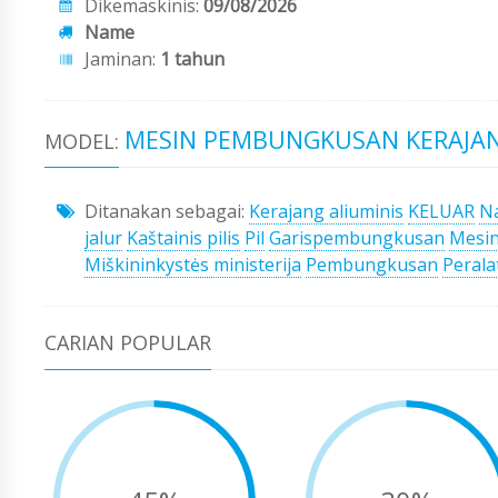
Dikemaskinis:
09/08/2026
Name
Jaminan:
1 tahun
MESIN PEMBUNGKUSAN KERAJAN
MODEL:
Ditanakan sebagai:
Kerajang aliuminis
KELUAR
N
jalur
Kaštainis pilis
Pil
Garispembungkusan
Mesi
Miškininkystės ministerija
Pembungkusan
Perala
CARIAN POPULAR