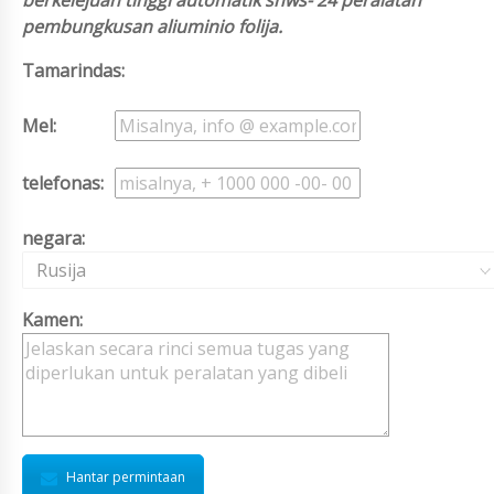
berkelejuan tinggi automatik shws- 24 peralatan
pembungkusan aliuminio folija.
Tamarindas:
Mel:
telefonas:
negara:
Rusija
Kamen:
Hantar permintaan