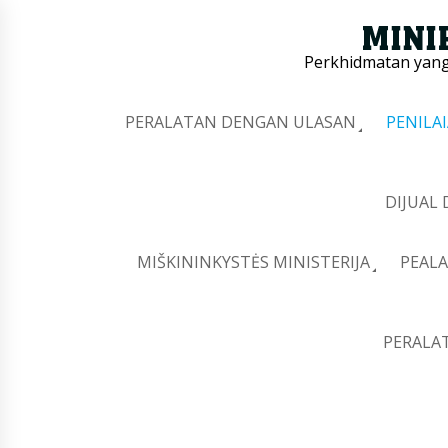
Perkhidmatan yang 
PERALATAN DENGAN ULASAN
PENILA
DIJUAL
MIŠKININKYSTĖS MINISTERIJA
PEALA
PERALA