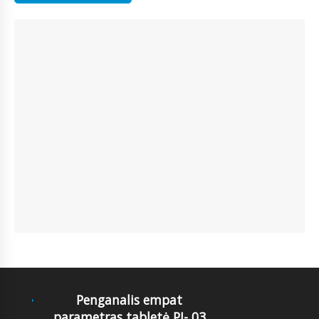
Penganalis empat
parametras tabletė PJ- 03