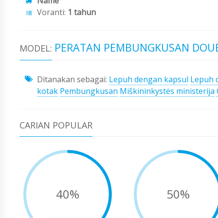
Name
Voranti:
1 tahun
PERATAN PEMBUNGKUSAN DOUBL
MODEL:
Ditanakan sebagai:
Lepuh dengan kapsul
Lepuh 
kotak
Pembungkusan
Miškininkystės ministerija
CARIAN POPULAR
40%
50%