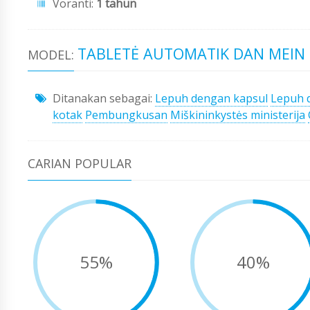
Voranti:
1 tahun
TABLETĖ AUTOMATIK DAN MEIN
MODEL:
Ditanakan sebagai:
Lepuh dengan kapsul
Lepuh 
kotak
Pembungkusan
Miškininkystės ministerija
CARIAN POPULAR
55%
40%