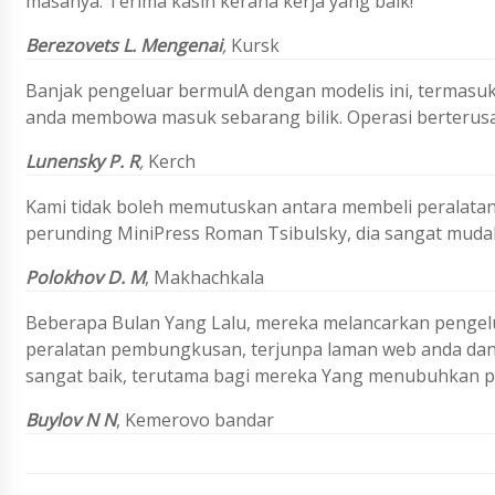
masanya. Terima kasih kerana kerja yang baik!
Berezovets L. Mengenai
,
Kursk
Banjak pengeluar bermulA dengan modelis ini, termasuk
anda membowa masuk sebarang bilik. Operasi berterus
Lunensky P. R
,
Kerch
Kami tidak boleh memutuskan antara membeli peralata
perunding MiniPress Roman Tsibulsky, dia sangat mud
Polokhov D. M
, Makhachkala
Beberapa Bulan Yang Lalu, mereka melancarkan pengelua
peralatan pembungkusan, terjunpa laman web anda dan
sangat baik, terutama bagi mereka Yang menubuhkan p
Buylov N N
,
Kemerovo bandar