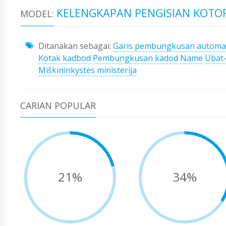
KELENGKAPAN PENGISIAN KOTOR
MODEL:
Ditanakan sebagai:
Garis pembungkusan automa
Kotak kadbod
Pembungkusan kadod
Name
Ubat
Miškininkystės ministerija
CARIAN POPULAR
21%
34%