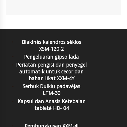
Blakinės kalendros sėklos
XSM-120-2
Pengeluaran gipso lada
Periatan pengisi dan penyegel
automatik untuk cecor dan
bahan likat XXM-4Y
Serbuk Dulkių padavėjas
LTM-30
Kapsul dan Anasis Ketebalan
tabletė HD- 04
Pembungkusan XXM-4J