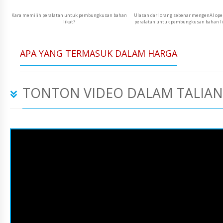
Kara memilih peralatan untuk pembungkusan bahan
Ulasan darI orang sebenar mengenAI ope
likat?
peralatan untuk pembungkusan bahan li
APA YANG TERMASUK DALAM HARGA
TONTON VIDEO DALAM TALIAN