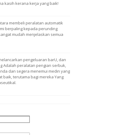
ma kasih kerana kerja yang baik!
tara membeli peralatan automatik
mi berpaling kepada perunding
a sangat mudah menjelaskan semua
melancarkan pengeluaran barU, dan
ng Adalah peralatan pengian serbuk,
anda dan segera menemui medin yang
t baik, terutama bagi mereka Yang
eutikal.