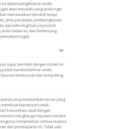
 ini dalam pengeluaran anda.
gas atau masalah yang anda ingin
akan menawarkan teknikal, tetapi
ari, jenis peralatan, pembungkusan,
n dan teknologi baru muncul di
anda dalam ini, dan berbincang
elesaikan tugas.
suk saya, bermulA dengan model ini.
ing padat membololehkan anda
Operasi berterusan dan bunyi Biing
yarikat yang memberikan kesan yang
aya membuat keputusan untuk
Dari komunikasi awal dengan
a mereka menghargai reputasi mereka
k, pengurus menjelaskan semua nuansa
ran dan pembayaran ini. Tidak ada