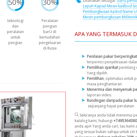
50%
30%
Ditanakan sebagai:
Garis pemb
Lepuh
Kapsul
Mesin kadbod
Si
Pembungkusan kadod
Name
U
Mesin pembungkusan
Miškinink
teknologi
Peralatan
dan
pengian
peralatan
barU di
APA YANG TERMASUK 
untuk
kemudahan
pengian
pengeluaran
di Rusia
Penilaian pakar berperingkat
terperinci penyelesaian dal
Pemilihan syarikat
pentilang
Yang dipilih.
Pemilihan
, optimalus untuk
masa penghantaran.
Menerima dan menyemak pe
laporan video.
Rundingan daripada pakar k
sepanjang hayat peralatan.
Sekiranya anda tidak menemui pe
katalog kami, hubungi
+7495364380
anda apA Yang anda carI, tau kami
yang sesuai bukan sahaja untuk ciri t