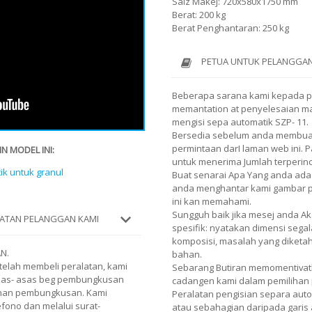
Saiz Makej: 720x580x1750 mm
Berat: 200 kg
Berat Penghantaran: 250 kg
PETUA UNTUK PELANGGAN
Beberapa sarana kami kepada 
memantation at penyelesaian ma
mengisi sepa automatik SZP- 11.
Bersedia sebelum anda membuat
permintaan darI laman web ini.
N MODEL INI:
untuk menerima Jumlah terperin
ik untuk granul
Buat senarai Apa Yang anda ada
anda menghantar kami gambar pro
ini kan memahami.
Sungguh baik jika mesej anda 
ATAN PELANGGAN KAMI
spesifik: nyatakan dimensi segal
komposisi, masalah yang diketa
N.
bahan.
elah membeli peralatan, kami
Sebarang Butiran memomentiva
 as- asas beg pembungkusan
cadangen kami dalam pemilihan 
bahan pembungkusan. Kami
Peralatan pengisian separa aut
fono dan melalui surat-
atau sebahagian daripada garis