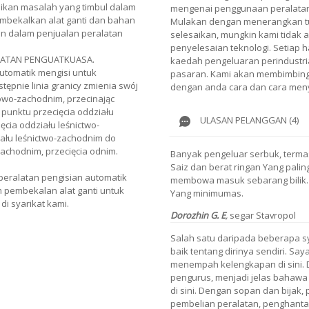
kan masalah yang timbul dalam
mengenai penggunaan peralatan
mbekalkan alat ganti dan bahan
Mulakan dengan menerangkan tu
n dalam penjualan peralatan
selesaikan, mungkin kami tidak 
penyelesaian teknologi. Setiap h
LATAN PENGUATKUASA.
kaedah pengeluaran perindustria
utomatik mengisi untuk
pasaran. Kami akan membimbing 
ępnie linia granicy zmienia swój
dengan anda cara dan cara meny
iowo-zachodnim, przecinając
punktu przecięcia oddziału
ULASAN PELANGGAN (4)
cia oddziału leśnictwo-
ału leśnictwo-zachodnim do
zachodnim, przecięcia odnim.
Banyak pengeluar serbuk, terma
Saiz dan berat ringan Yang pal
eralatan pengisian automatik
membowa masuk sebarang bilik. 
m pembekalan alat ganti untuk
Yang minimumas.
di syarikat kami.
Dorozhin G. E
,
segar Stavropol
Salah satu daripada beberapa s
baik tentang dirinya sendiri. S
menempah kelengkapan di sini. 
pengurus, menjadi jelas bahaw
di sini. Dengan sopan dan bija
pembelian peralatan, penghanta