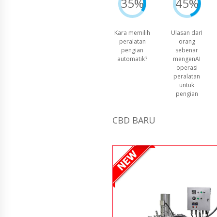
35%
45%
Kara memilih
Ulasan darI
peralatan
orang
pengian
sebenar
automatik?
mengenAI
operasi
peralatan
untuk
pengian
CBD BARU