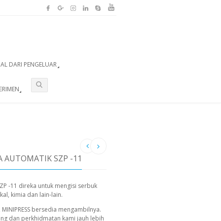
UAL DARI PENGELUAR
ERIMEN
 AUTOMATIK SZP -11
ZP -11 direka untuk mengisi serbuk
l, kimia dan lain-lain.
, MINIPRESS bersedia mengambilnya.
ing dan perkhidmatan kami jauh lebih