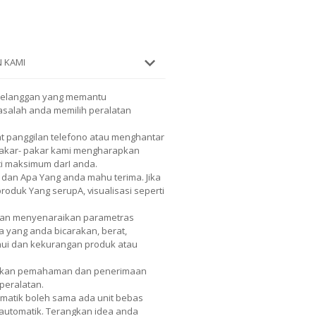
 KAMI
pelanggan yang memantu
salah anda memilih peralatan
 panggilan telefono atau menghantar
 Pakar- pakar kami mengharapkan
ci maksimum darI anda.
 dan Apa Yang anda mahu terima. Jika
duk Yang serupA, visualisasi seperti
Akan menyenaraikan parametras
a yang anda bicarakan, berat,
hui dan kekurangan produk atau
tkan pemahaman dan penerimaan
peralatan.
omatik boleh sama ada unit bebas
 automatik. Terangkan idea anda