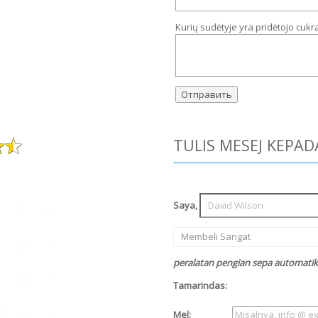
Kurių sudėtyje yra pridėtojo cukr
TULIS MESEJ KEPAD
Saya,
Membeli Sangat
peralatan pengian sepa automatik 
Tamarindas:
Mel: