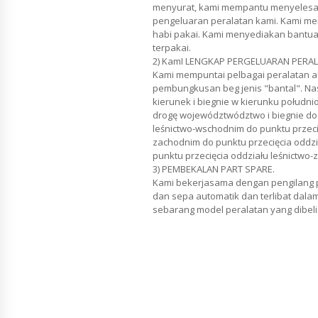
menyurat, kami mempantu menyelesai
pengeluaran peralatan kami. Kami me
habi pakai. Kami menyediakan bantua
terpakai.
2) KamI LENGKAP PERGELUARAN PERA
Kami mempuntai pelbagai peralatan a
pembungkusan beg jenis "bantal". Nast
kierunek i biegnie w kierunku połudn
drogę województwództwo i biegnie do 
leśnictwo-wschodnim do punktu przecię
zachodnim do punktu przecięcia oddzi
punktu przecięcia oddziału leśnictwo-
3) PEMBEKALAN PART SPARE.
Kami bekerjasama dengan pengilang p
dan sepa automatik dan terlibat dala
sebarang model peralatan yang dibeli 