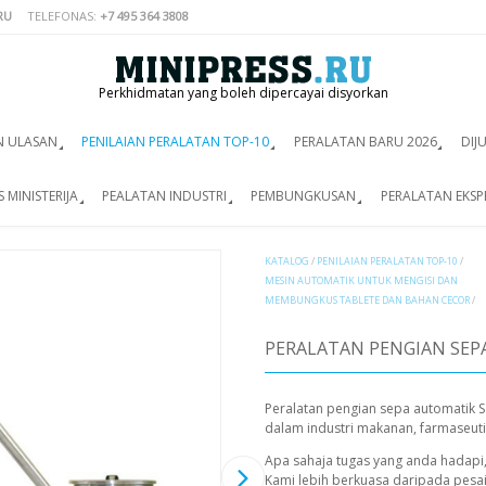
RU
TELEFONAS:
+7 495 364 3808
Perkhidmatan yang boleh dipercayai disyorkan
N ULASAN
PENILAIAN PERALATAN TOP-10
PERALATAN BARU 2026
DIJ
 MINISTERIJA
PEALATAN INDUSTRI
PEMBUNGKUSAN
PERALATAN EKSP
KATALOG
/
PENILAIAN PERALATAN TOP-10
/
MESIN AUTOMATIK UNTUK MENGISI DAN
MEMBUNGKUS TABLETE DAN BAHAN CECOR
/
PERALATAN PENGIAN SEPA
Peralatan pengian sepa automatik S
dalam industri makanan, farmaseutika
Apa sahaja tugas yang anda hadapi
Kami lebih berkuasa daripada pesa