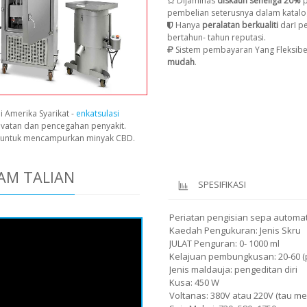
Dijaminas
diskaun seheliga 20%
p
pembelian seterusnya dalam katalo
Hanya
peralatan berkualiti
darI p
bertahun- tahun reputasi.
Sistem pembayaran Yang Fleksibe
mudah
.
i Amerika Syarikat -
enkatsulasi
avatan dan pencegahan penyakit.
n untuk mencampurkan minyak CBD.
AM TALIAN
SPESIFIKASI
Periatan pengisian sepa automat
Kaedah Pengukuran: Jenis Skru
JULAT Penguran: 0- 1000 ml
Kelajuan pembungkusan: 20-60 (p
Jenis maldauja: pengeditan diri
Kusa: 450 W
Voltanas: 380V atau 220V (tau m