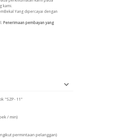
ada perkhidmatan kami pada
g kami.
emBekal Yang dipercayai dengan
l.
Penerimaan pembayan yang
ik "SZP- 11"
ek / min)
engikut permintaan pelanggan)