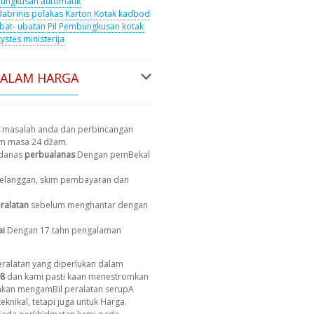
ungkusan automatik
dabrinis polakas
Karton
Kotak kadbod
bat- ubatan
Pil
Pembungkusan kotak
ystės ministerija
DALAM HARGA
masalah anda dan perbincangan
am masa 24 džam.
 danas
perbualanas
Dengan pemBekal
 pelanggan, skim pembayaran dan
ralatan
sebelum menghantar dengan
ai
Dengan 17 tahn pengalaman
ralatan yang diperlukan dalam
8
dan kami pasti kaan menestromkan
 akan mengamBil peralatan serupA
eknikal, tetapi juga untuk Harga.