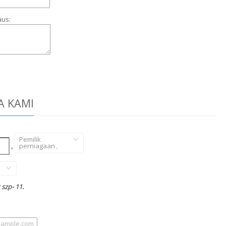
aus:
A KAMI
Pemilik
,
perniagaan
,
szp- 11.