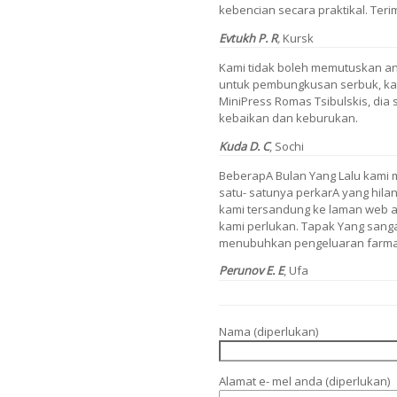
kebencian secara praktikal. Teri
Evtukh P. R
,
Kursk
Kami tidak boleh memutuskan an
untuk pembungkusan serbuk, ka
MiniPress Romas Tsibulskis, di
kebaikan dan keburukan.
Kuda D. C
,
Sochi
BeberapA Bulan Yang Lalu kami 
satu- satunya perkarA yang hila
kami tersandung ke laman web 
kami perlukan. Tapak Yang sanga
menubuhkan pengeluaran farmas
Perunov E. E
,
Ufa
Nama (diperlukan)
Alamat e- mel anda (diperlukan)