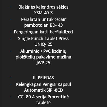
Blakinės kalendros sėklos
XSM-40-3
Peralatan untuk cecair
pembotolan BD- 43
Pengeringan katil berfluidized
Single Punch Tablet Press
UNIQ- 25
Aliuminio / PVC lizdinių
plokštelių pakavimo mašina
JWP-25
III PRIEDAS
Kelengkapan Pengisi Kapsul
Automatik SJP -8CD
CC- 80 A serija Procentinė
tabletė