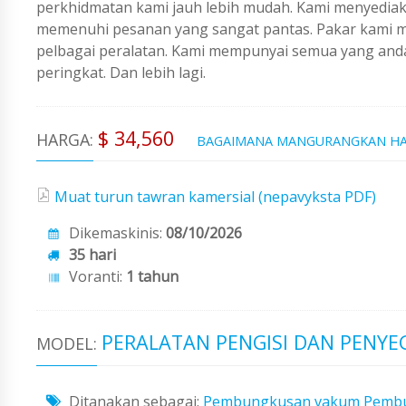
perkhidmatan kami jauh lebih mudah. Kami menyedi
memenuhi pesanan yang sangat pantas. Pakar kami me
pelbagai peralatan. Kami mempunyai semua yang an
peringkat. Dan lebih lagi.
$ 34,560
HARGA:
BAGAIMANA MANGURANGKAN H
Muat turun tawran kamersial (nepavyksta PDF)
Dikemaskinis:
08/10/2026
35 hari
Voranti:
1 tahun
PERALATAN PENGISI DAN PENYE
MODEL:
Ditanakan sebagai:
Pembungkusan vakum
Pembu