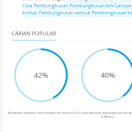
Cina
Pembungkusan
Pembungkusan teh
Garisp
krimas
Pembungkusan serbuk
Pembungkusan t
CARIAN POPULAR
42%
40%
Menediakan peralatan untuk mengisi dan menutup
CarI jualan peralatan pembungkusan dan p
di Belarus