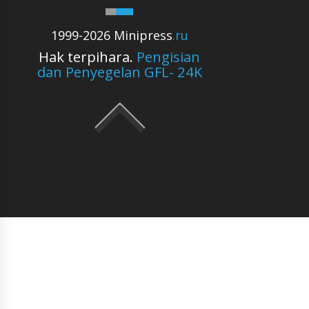
1999-2026 Minipress
.ru
Hak terpihara.
Pengisian
dan Penyegelan GFL- 24K