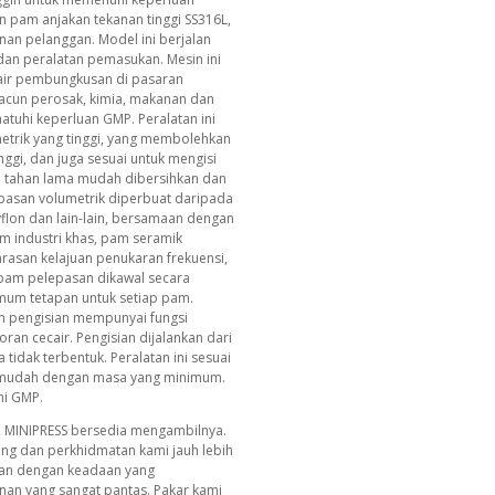
n pam anjakan tekanan tinggi SS316L,
an pelanggan. Model ini berjalan
dan peralatan pemasukan. Mesin ini
air pembungkusan di pasaran
racun perosak, kimia, makanan dan
matuhi keperluan GMP. Peralatan ini
etrik yang tinggi, yang membolehkan
ggi, dan juga sesuai untuk mengisi
an tahan lama mudah dibersihkan dan
epasan volumetrik diperbuat daripada
lyflon dan lain-lain, bersamaan dengan
lam industri khas, pam seramik
arasan kelajuan penukaran frekuensi,
 pam pelepasan dikawal secara
nimum tetapan untuk setiap pam.
m pengisian mempunyai fungsi
n cecair. Pengisian dijalankan dari
idak terbentuk. Peralatan ini sesuai
n mudah dengan masa yang minimum.
hi GMP.
, MINIPRESS bersedia mengambilnya.
ing dan perkhidmatan kami jauh lebih
an dengan keadaan yang
n yang sangat pantas. Pakar kami