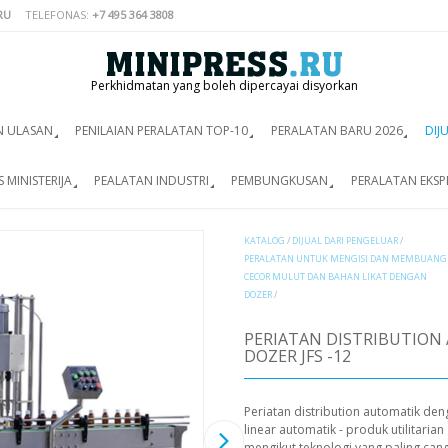
RU
TELEFONAS:
+7 495 364 3808
Perkhidmatan yang boleh dipercayai disyorkan
N ULASAN
PENILAIAN PERALATAN TOP-10
PERALATAN BARU 2026
DIJ
 MINISTERIJA
PEALATAN INDUSTRI
PEMBUNGKUSAN
PERALATAN EKSP
KATALOG
/
DIJUAL DARI PENGELUAR
/
PERALATAN UNTUK MENGISI DAN MEMBUANG
CECOR MULUT DAN BAHAN LIKAT DENGAN
DOZER
/
PERIATAN DISTRIBUTIO
DOZER JFS -12
Periatan distribution automatik den
linear automatik - produk utilitari
mengikut teknologi yang paling ca