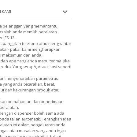
 KAMI
a pelanggan yang memantantu
salah anda memilih peralatan
 JFS-12.
 panggilan telefono atau menghantar
 Pakar- pakar kami mengharapkan
ci maksimum darI anda.
 dan Apa Yang anda mahu terima. Jika
duk Yang serupA, visualisasi seperti
Akan menyenaraikan parametras
a yang anda bicarakan, berat,
hui dan kekurangan produk atau
tkan pemahaman dan penerimaan
peralatan.
 dengan dispenser boleh sama ada
pada talian automatik. Terangkan idea
latan ini dalam pengeluaran anda.
gas atau masalah yang anda ingin
akan menawarkan teknikal, tetapi