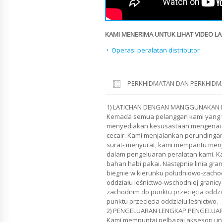
KAMI MENERIMA UNTUK LIHAT VIDEO LAI
Operasi peralatan distributor
PERKHIDMATAN DAN PERKHIDM
1) LATICHAN DENGAN MANGGUNAKAN 
Kemada semua pelanggan kami yang t
menyediakan kesusastaan mengenai 
cecair. Kami menjalankan perundingan
surat- menyurat, kami mempantu men
dalam pengeluaran peralatan kami. K
bahan habi pakai. Następnie linia gran
biegnie w kierunku południowo-zacho
oddziału leśnictwo-wschodniej granic
zachodnim do punktu przecięcia oddzi
punktu przecięcia oddziału leśnictwo.
2) PENGELUARAN LENGKAP PENGELUAR
Kami mempuntai pelbagai aksesori un