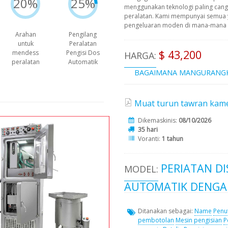
20%
25%
menggunakan teknologi paling cangg
peralatan. Kami mempunyai semua 
pengeluaran moden di mana-mana pe
Arahan
Pengilang
untuk
Peralatan
$ 43,200
mendess
Pengisi Dos
HARGA:
peralatan
Automatik
BAGAIMANA MANGURANG
Muat turun tawran kame
Dikemaskinis:
08/10/2026
35 hari
Voranti:
1 tahun
PERIATAN D
MODEL:
AUTOMATIK DENGAN
Ditanakan sebagai:
Name
Penu
pembotolan
Mesin pengisian
P