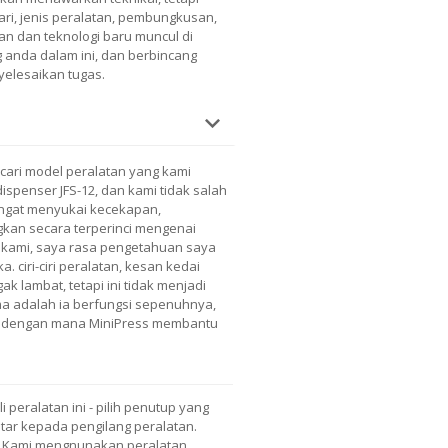
ari, jenis peralatan, pembungkusan,
n dan teknologi baru muncul di
anda dalam ini, dan berbincang
elesaikan tugas.
ari model peralatan yang kami
ispenser JFS-12, dan kami tidak salah
angat menyukai kecekapan,
kan secara terperinci mengenai
 kami, saya rasa pengetahuan saya
 ciri-ciri peralatan, kesan kedai
 lambat, tetapi ini tidak menjadi
ma adalah ia berfungsi sepenuhnya,
g, dengan mana MiniPress membantu
peralatan ini - pilih penutup yang
ar kepada pengilang peralatan.
. Kami mengnunakan peralatan