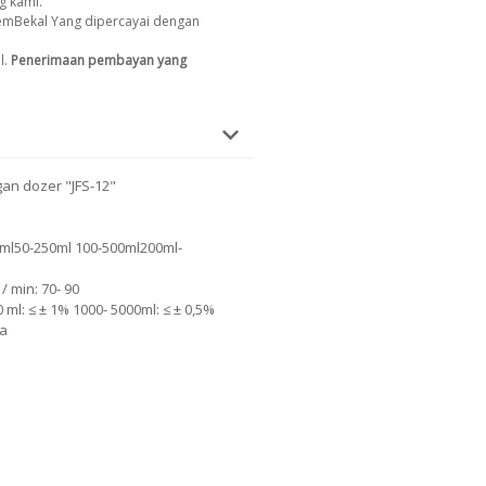
g kami.
emBekal Yang dipercayai dengan
l.
Penerimaan pembayan yang
an dozer "JFS-12"
00ml50-250ml 100-500ml200ml-
/ min: 70- 90
ml: ≤ ± 1% 1000- 5000ml: ≤ ± 0,5%
Pa