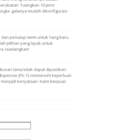
 perubatan. Tuangkan 10 jenis
. Segla- galanya mudah dikonfigurasi
n dan penutup lamA untuk Yang baru.
alah pilihan yang layak untuk
aya caadangkan!
san lama tidak dapat dipastikan.
 dispenser JFS-12 memenuhi keperluan
i menjadi kenyataan. Kami berpuas