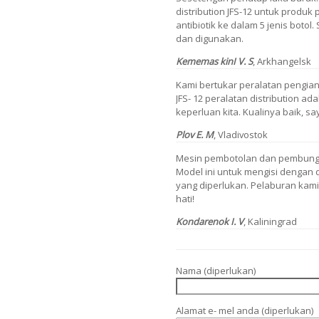
distribution JFS-12 untuk produk
antibiotik ke dalam 5 jenis botol
dan digunakan.
Kememas kinI V. S
, Arkhangelsk
Kami bertukar peralatan pengia
JFS- 12 peralatan distribution ad
keperluan kita. Kualinya baik, s
Plov E. M
, Vladivostok
Mesin pembotolan dan pembungku
Model ini untuk mengisi dengan
yang diperlukan. Pelaburan kam
hati!
Kondarenok I. V
, Kaliningrad
Nama (diperlukan)
Alamat e- mel anda (diperlukan)