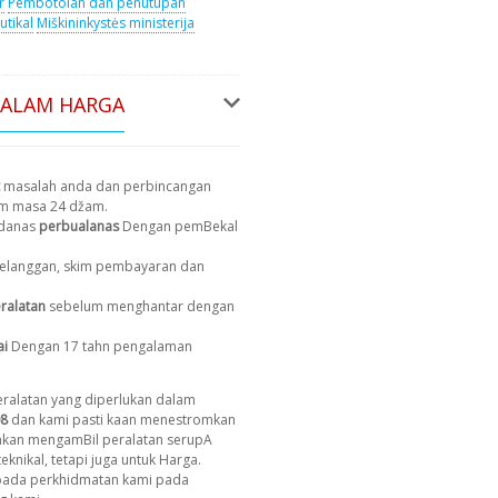
r
Pembotolan dan penutupan
utikal
Miškininkystės ministerija
DALAM HARGA
masalah anda dan perbincangan
am masa 24 džam.
 danas
perbualanas
Dengan pemBekal
 pelanggan, skim pembayaran dan
ralatan
sebelum menghantar dengan
ai
Dengan 17 tahn pengalaman
ralatan yang diperlukan dalam
8
dan kami pasti kaan menestromkan
 akan mengamBil peralatan serupA
eknikal, tetapi juga untuk Harga.
ada perkhidmatan kami pada