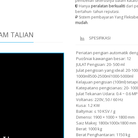
pembelian seterusnya dalam katalo
Hanya
peralatan berkualiti
darI p
bertahun- tahun reputasi.
Sistem pembayaran Yang Fleksibe
mudah
.
AM TALIAN
SPESIFIKASI
Periatan pengian automatik deng
Puošniai kawangan besar: 12
JULAT Pengsian: 20- 500 ml
Julat pengisian yang ideal: 20-1
1000mll500-2500ml1000-5000ml
Kelajuan pengisian (100ml) tetapi 
Katepatano pengicianas: 20- 1000 
Julat Tekanan Udara: 0.4 ~ 0.6 M
Voltanas: 220V, 50 / 60 Hz
Kusa: 1.2 KW
Baltymai: ≤ 10 KSV / g
Dimensi: 1900 × 1000 × 1800 mm
Saiz Makej: 1800x1000x1800 mm
Berat: 1000 kg
Berat Penghantaran: 1150 kg