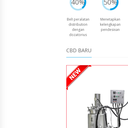
40%
50%
BelI peralatan
Menetapkan
distribution
kelengkapan
dengan
pendesixan
dozatorius
CBD BARU