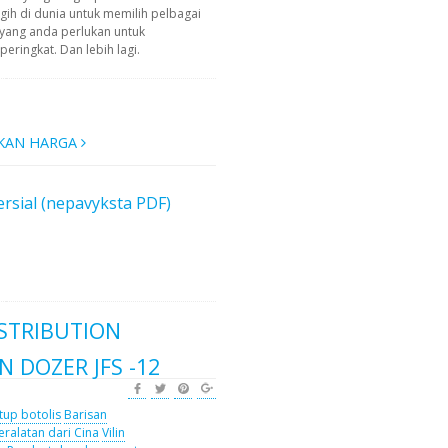
ih di dunia untuk memilih pelbagai
yang anda perlukan untuk
ringkat. Dan lebih lagi.
KAN HARGA
rsial (nepavyksta PDF)
ISTRIBUTION
 DOZER JFS -12
tup botolis
Barisan
eralatan dari Cina
Vilin