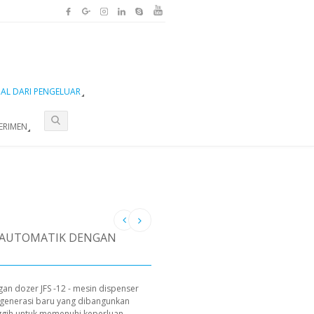
UAL DARI PENGELUAR
ERIMEN
N AUTOMATIK DENGAN
gan dozer JFS -12 - mesin dispenser
an generasi baru yang dibangunkan
nggih untuk memenuhi keperluan