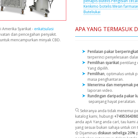
penapis
Butelis
Pengisian cecai
Kenkimo botelis
Mesin farmase
Buteliukai
APA YANG TERMASUK 
i Amerika Syarikat -
enkatsulasi
avatan dan pencegahan penyakit.
n untuk mencampurkan minyak CBD.
Penilaian pakar berperingkat
terperinci penyelesaian dal
Pemilihan syarikat
pentilang
Yang dipilih.
Pemilihan
, optimalus untuk
masa penghantaran.
Menerima dan menyemak pe
laporan video.
Rundingan daripada pakar k
sepanjang hayat peralatan.
Sekiranya anda tidak menemui pe
katalog kami, hubungi
+7495364380
anda apA Yang anda carI, tau kami
yang sesuai bukan sahaja untuk ciri t
Dijaminas
diskaun seheliga 20%
p