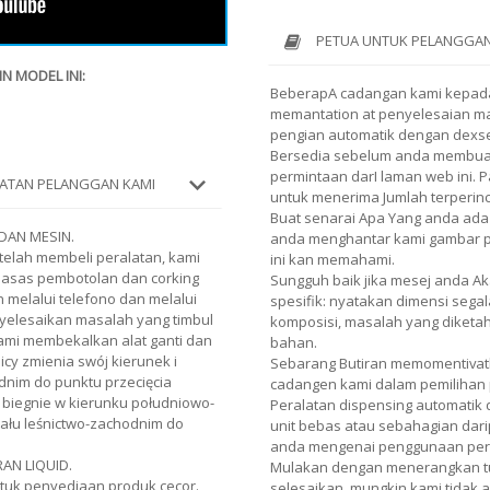
PETUA UNTUK PELANGGAN
N MODEL INI:
BeberapA cadangan kami kepad
memantation at penyelesaian ma
pengian automatik dengan dexser
Bersedia sebelum anda membuat
permintaan darI laman web ini.
ATAN PELANGGAN KAMI
untuk menerima Jumlah terperin
Buat senarai Apa Yang anda ada
DAN MESIN.
anda menghantar kami gambar pro
elah membeli peralatan, kami
ini kan memahami.
asas pembotolan dan corking
Sungguh baik jika mesej anda 
 melalui telefono dan melalui
spesifik: nyatakan dimensi segal
yelesaikan masalah yang timbul
komposisi, masalah yang diketa
ami membekalkan alat ganti dan
bahan.
icy zmienia swój kierunek i
Sebarang Butiran memomentiva
dnim do punktu przecięcia
cadangen kami dalam pemilihan 
y biegnie w kierunku południowo-
Peralatan dispensing automatik
ału leśnictwo-zachodnim do
unit bebas atau sebahagian dari
anda mengenai penggunaan pera
AN LIQUID.
Mulakan dengan menerangkan tu
tuk penyediaan produk cecor.
selesaikan, mungkin kami tidak 