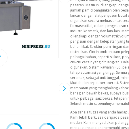
pasaran. Mesin ini dilengkapi denga
jumlah pam dibangunkan oleh pesan
lancar dengan alat penyusun botol 
digunakan secara meluas untuk cec
farmaseutikal, dalam pengeluaran 
industri kosmetik, dan lain-lain. Me
dilengkapi dengan volumetrik volum
pengisian dengan ketepatan yang tin
bahan likat. Struktur pam ringan d
disterilkan. Cincin omboh pam pel
pelbagai bahan, seperti silikon, po
ciri-ciri cecair yang dituangkan. Da
digunakan. Sistem kawalan PLC, pel
tahap automasi yang tinggi. Semua
serentak, sebagai unit tunggal, mi
Mudah dan cepat beroperasi. Siste
mampatan yang menghalang kebocora
bahagian bawah bekas, supaya busa t
untuk pelbagai saiz bekas, tetapa
Seluruh mesin sepenuhnya mematu
Apa sahaja tugas yang anda hadapi
Kami lebih berkuasa daripada pesa
mudah. Kami menyediakan pelangg
mengagumkan dan memenuhi pesana