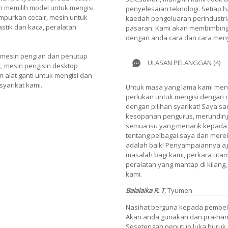
n memilih model untuk mengisi
penyelesaian teknologi. Setiap h
purkan cecair, mesin untuk
kaedah pengeluaran perindustria
stik dan kaca, peralatan
pasaran. Kami akan membimbing 
dengan anda cara dan cara meny
 mesin pengian dan penutup
ULASAN PELANGGAN (4)
, mesin pengisin desktop
 alat ganti untuk mengisi dan
syarikat kami.
Untuk masa yang lama kami menc
perlukan untuk mengisi dengan d
dengan pilihan syarikat! Saya s
kesopanan pengurus, merunding
semua isu yang menarik kepada
tentang pelbagai saya dan mereka.
adalah baik! Penyampaiannya agak
masalah bagi kami, perkara uta
peralatan yang mantap di kilan
kami.
Balalaika R. T
,
Tyumen
Nasihat berguna kepada pembelli 
Akan anda gunakan dan pra-hant
Sesetengah penutup luka buruk