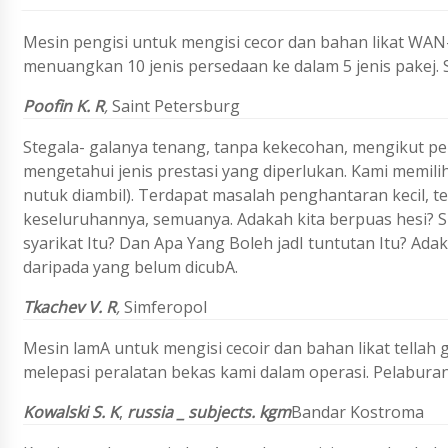
Mesin pengisi untuk mengisi cecor dan bahan likat WA
menuangkan 10 jenis persedaan ke dalam 5 jenis pakej. 
Poofin K. R
,
Saint Petersburg
Stegala- galanya tenang, tanpa kekecohan, mengikut p
mengetahui jenis prestasi yang diperlukan. Kami memili
nutuk diambil). Terdapat masalah penghantaran kecil, t
keseluruhannya, semuanya. Adakah kita berpuas hesi? 
syarikat Itu? Dan Apa Yang Boleh jadI tuntutan Itu? Adaka
daripada yang belum dicubA.
Tkachev V. R
,
Simferopol
Mesin lamA untuk mengisi cecoir dan bahan likat tellah
melepasi peralatan bekas kami dalam operasi. Pelaburan
Kowalski S. K
,
russia _ subjects. kgm
Bandar Kostroma