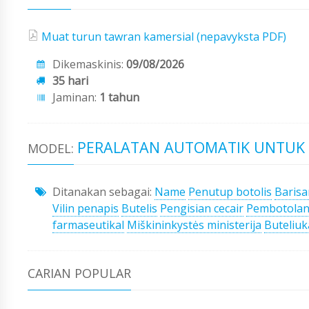
Muat turun tawran kamersial (nepavyksta PDF)
Dikemaskinis:
09/08/2026
35 hari
Jaminan:
1 tahun
PERALATAN AUTOMATIK UNTUK M
MODEL:
Ditanakan sebagai:
Name
Penutup botolis
Baris
Vilin penapis
Butelis
Pengisian cecair
Pembotolan
farmaseutikal
Miškininkystės ministerija
Buteliuk
CARIAN POPULAR