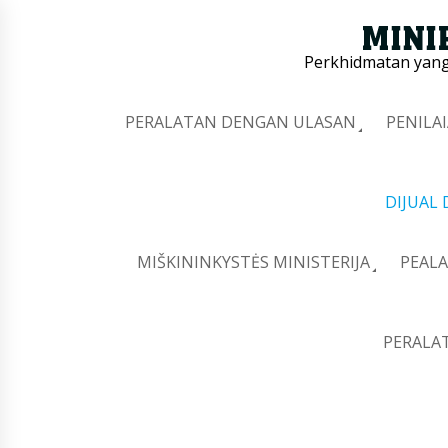
Perkhidmatan yang 
PERALATAN DENGAN ULASAN
PENILA
DIJUAL
MIŠKININKYSTĖS MINISTERIJA
PEALA
PERALA