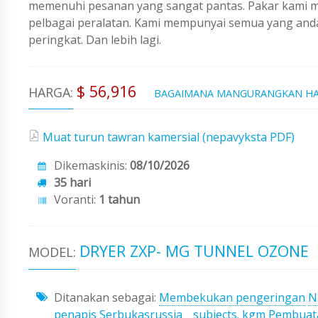
memenuhi pesanan yang sangat pantas. Pakar kami me
pelbagai peralatan. Kami mempunyai semua yang an
peringkat. Dan lebih lagi.
$ 56,916
HARGA:
BAGAIMANA MANGURANGKAN H
Muat turun tawran kamersial (nepavyksta PDF)
Dikemaskinis:
08/10/2026
35 hari
Voranti:
1 tahun
DRYER ZXP- MG TUNNEL OZONE
MODEL:
Ditanakan sebagai:
Membekukan pengeringan
N
penapis
Serbukasrussia _ subjects. kgm
Pembuat