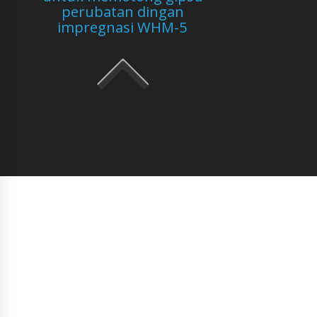
perubatan dingan
impregnasi WHM-5