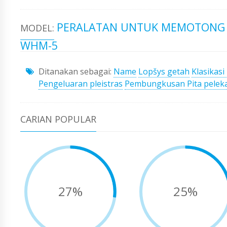
PERALATAN UNTUK MEMOTONG 
MODEL:
WHM-5
Ditanakan sebagai:
Name
Lopšys getah
Klasikasi
Pengeluaran pleistras
Pembungkusan Pita pelek
CARIAN POPULAR
27%
25%