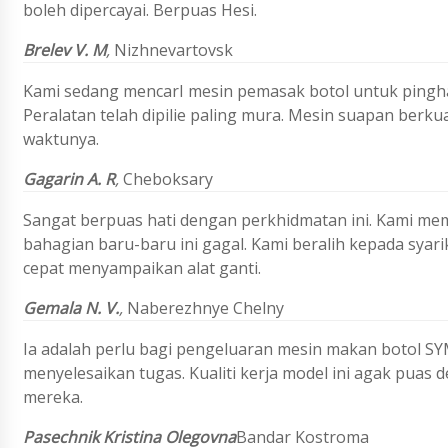
boleh dipercayai. Berpuas Hesi.
Brelev V. M
,
Nizhnevartovsk
Kami sedang mencarI mesin pemasak botol untuk pingh
Peralatan telah dipilie paling mura. Mesin suapan berku
waktunya.
Gagarin A. R
,
Cheboksary
Sangat berpuas hati dengan perkhidmatan ini. Kami me
bahagian baru-baru ini gagal. Kami beralih kepada syar
cepat menyampaikan alat ganti.
Gemala N. V.
,
Naberezhnye Chelny
Ia adalah perlu bagi pengeluaran mesin makan botol S
menyelesaikan tugas. Kualiti kerja model ini agak puas 
mereka.
Pasechnik Kristina Olegovna
Bandar Kostroma