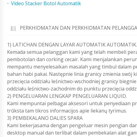
Video Stacker Botol Automatik
PERKHIDMATAN DAN PERKHIDMATAN PELANGGA
1) LATICHAN DENGAN LAYAR AUTOMATIK AUTOMATIK.
Kemada semua pelanggan kami yang telah membeli pera
pembotolan dan corking cecair. Kami menjalankan perun
mempantu menyelesaikan masalah yang timbul dalam pe
bahan habi pakai. Następnie linia granicy zmienia swój
przecięcia oddziału leśnictwo-wschodniej granicy biegn
oddziału leśnictwo-zachodnim do punktu przecięcia oddzi
2) PENGELUARAN LENGKAP PENGELUARAN LIQUID.
Kami mempuntai pelbagai aksesori untuk penyediaan pro
trūksta tam tikros informacijos apie liekanų tyrimus.
3) PEMBEKALANO DALIES SPARA
Kami bekerjasama dengan pengeluar mesin pengian dan 
desktop manual dan terlibat dalam pembekalan alat gan