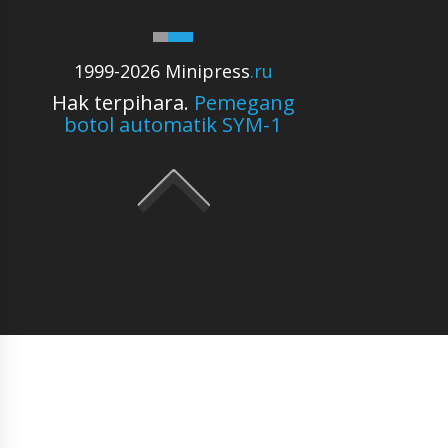
1999-2026 Minipress
.ru
Hak terpihara.
Pemegang
botol automatik SYM-1