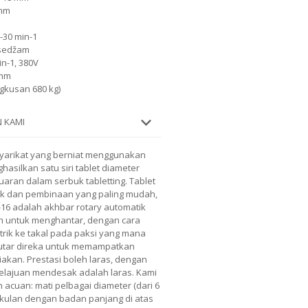
 mm
-30 min-1
ė sedžam
in-1, 380V
8mm
gkusan 680 kg)
 KAMI
-syarikat yang berniat menggunakan
hasilkan satu siri tablet diameter
aran dalam serbuk tabletting. Tablet
uk dan pembinaan yang paling mudah,
16 adalah akhbar rotary automatik
ah untuk menghantar, dengan cara
trik ke takal pada paksi yang mana
rputar direka untuk memampatkan
ediakan. Prestasi boleh laras, dengan
Kelajuan mendesak adalah laras. Kami
acuan: mati pelbagai diameter (dari 6
kulan dengan badan panjang di atas