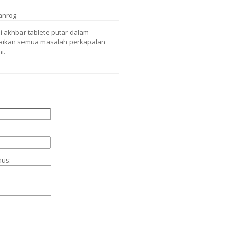
anrog
 akhbar tablete putar dalam
saikan semua masalah perkapalan
i.
aus: