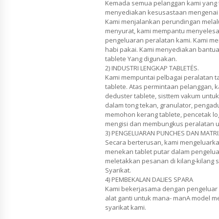
Kemada semua pelanggan kami yang te
menyediakan kesusastaan mengenai 
Kami menjalankan perundingan melalui
menyurat, kami mempantu menyelesai
pengeluaran peralatan kami. Kami me
habi pakai. Kami menyediakan bantua
tablete Yang digunakan.
2) INDUSTRI LENGKAP TABLETĖS.
Kami mempuntai pelbagai peralatan 
tablete. Atas permintaan pelanggan, 
deduster tablete, sisttem vakum unt
dalam tong tekan, granulator, pengad
memohon kerang tablete, pencetak lo
mengisi dan membungkus peralatan un
3) PENGELUARAN PUNCHES DAN MATRI
Secara berterusan, kami mengeluarkan
menekan tablet putar dalam pengeluar
meletakkan pesanan di kilang-kilang s
Syarikat.
4) PEMBEKALAN DALIES SPARA
Kami bekerjasama dengan pengeluar
alat ganti untuk mana- manA model mes
syarikat kami.