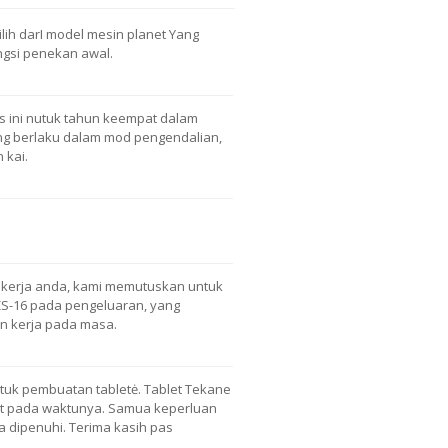
ih darI model mesin planet Yang
ngsi penekan awal.
 ini nutuk tahun keempat dalam
ting berlaku dalam mod pengendalian,
 kai.
ekerja anda, kami memutuskan untuk
S-16 pada pengeluaran, yang
 kerja pada masa.
uk pembuatan tabletė. Tablet Tekane
at pada waktunya. Samua keperluan
 dipenuhi. Terima kasih pas