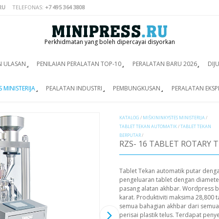
RU
TELEFONAS:
+7 495 364 3808
Perkhidmatan yang boleh dipercayai disyorkan
N ULASAN
PENILAIAN PERALATAN TOP-10
PERALATAN BARU 2026
DIJ
 MINISTERIJA
PEALATAN INDUSTRI
PEMBUNGKUSAN
PERALATAN EKSP
KATALOG
/
MIŠKININKYSTĖS MINISTERIJA
/
TABLET TEKAN AUTOMATIK
/
TABLET TEKAN
BERPUTAR
/
RZS- 16 TABLET ROTARY 
Tablet Tekan automatik putar deng
pengeluaran tablet dengan diamete
pasang alatan akhbar. Wordpress be
karat. Produktiviti maksima 28,800 
semua bahagian akhbar dari semua 
perisai plastik telus. Terdapat pen