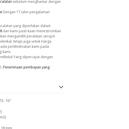
ralatan
sebelum menghantar dengan
ai
Dengan 17 tahn pengalaman
ralatan yang diperlukan dalam
8
dan kami pasti kaan menestromkan
 akan mengamBil peralatan serupA
eknikal, tetapi juga untuk Harga.
ada perkhidmatan kami pada
g kami.
emBekal Yang dipercayai dengan
l.
Penerimaan pembayan yang
ZS- 16"
)
cm2)
: 18 mm