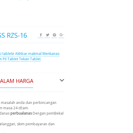
S RZS-16
ti tabletė
Akhbar makmal
Menkanas
n
Pil
Tablet Tekan
Tablet
DALAM HARGA
masalah anda dan perbincangan
am masa 24 džam.
 danas
perbualanas
Dengan pemBekal
 pelanggan, skim pembayaran dan