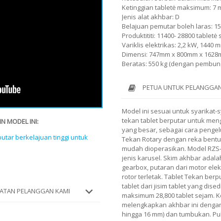
Ketinggian tabletė maksimum: 7
Jenis alat akhbar: D
Belajuan pemutar boleh laras: 15
Produktititi: 11400- 28800 tablet
Variklis elektrikas: 2,2 kW, 1440 m
Dimensi: 747mm x 800mm x 162
Beratas: 550 kg (dengan pembun
PETUA UNTUK PELANGGAN
Model ini sesuai untuk syarikat
tekan tablet berputar untuk meng
N MODEL INI:
yang besar, sebagai cara pengelu
utar berkelajuan tinggi untuk
Tekan Rotary dengan reka bent
mudah dioperasikan. Model RZS-
jenis karusel. Skim akhbar adal
gearbox, putaran dari motor elek
rotor terletak. Tablet Tekan be
tablet dari jisim tablet yang dis
ATAN PELANGGAN KAMI
maksimum 28,800 tablet sejam. 
melengkapkan akhbar ini dengan 
hingga 16 mm) dan tumbukan. Pu