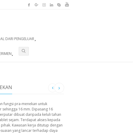
UAL DARI PENGELUAR
ERIMEN
TEKAN
an fungsi pra-menekan untuk
r sehingga 16 mm. Dipasang 16
rputar dibuat daripada keluli tahan
tablet sejam. Terdapat akses kepada
pihak. Kawasan kerja ditutup dengan
yesuaian yang lancar terhadap daya