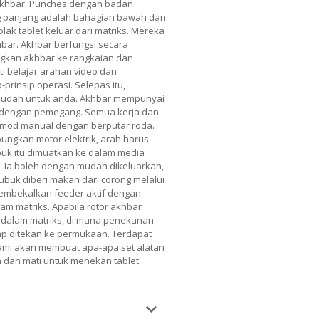
akhbar. Punches dengan badan
g panjang adalah bahagian bawah dan
ak tablet keluar dari matriks. Mereka
bar. Akhbar berfungsi secara
kan akhbar ke rangkaian dan
ti belajar arahan video dan
prinsip operasi. Selepas itu,
mudah untuk anda. Akhbar mempunyai
ug dengan pemegang. Semua kerja dan
 mod manual dengan berputar roda.
ungkan motor elektrik, arah harus
uk itu dimuatkan ke dalam media
. Ia boleh dengan mudah dikeluarkan,
buk diberi makan dari corong melalui
embekalkan feeder aktif dengan
m matriks. Apabila rotor akhbar
 dalam matriks, di mana penekanan
iap ditekan ke permukaan. Terdapat
Kami akan membuat apa-apa set alatan
 dan mati untuk menekan tablet