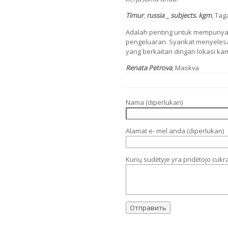
Timur
,
russia _ subjects. kgm
, Tag
Adalah penting untuk mempunyai
pengeluaran. Syarikat menyele
yang berkaitan dingan lokasi kam
Renata Petrova
, Maskva
Nama (diperlukan)
Alamat e- mel anda (diperlukan)
Kurių sudėtyje yra pridėtojo cukr