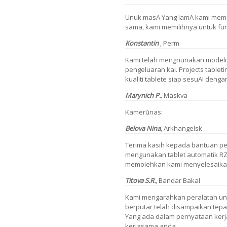
Unuk masA Yang lamA kami memil
sama, kami memilihnya untuk fu
Konstantin
,
Perm
Kami telah mengnunakan modelis
pengeluaran kai. Projects table
kualiti tablete siap sesuAI dengan
Marynich P.
,
Maskva
Kamerūnas:
Belova Nina
,
Arkhangelsk
Terima kasih kepada bantuan p
mengunakan tablet automatik RZ
memolehkan kami menyelesaikan
Titova
S.R.
,
Bandar Bakal
Kami mengarahkan peralatan unt
berputar telah disampaikan tep
Yang ada dalam pernyataan kerja
kerjasama anda.