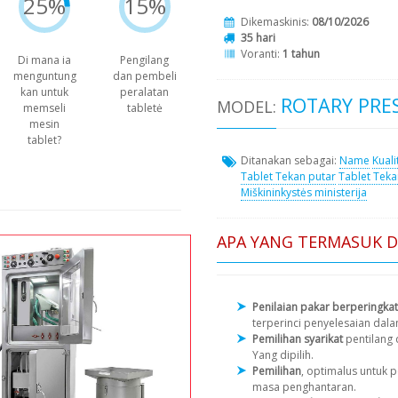
25%
15%
Dikemaskinis:
08/10/2026
35 hari
Voranti:
1 tahun
Di mana ia
Pengilang
menguntung
dan pembeli
kan untuk
peralatan
ROTARY PRES
MODEL:
memseli
tabletė
mesin
tablet?
Ditanakan sebagai:
Name
Kuali
Tablet Tekan putar
Tablet Teka
Miškininkystės ministerija
APA YANG TERMASUK 
Penilaian pakar berperingkat
terperinci penyelesaian dal
Pemilihan syarikat
pentilang
Yang dipilih.
Pemilihan
, optimalus untuk
masa penghantaran.