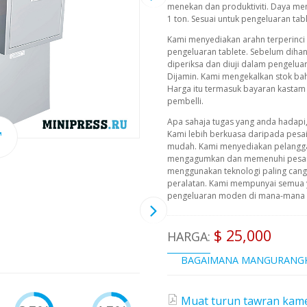
menekan dan produktiviti. Daya men
1 ton. Sesuai untuk pengeluaran tab
Kami menyediakan arahn terperinc
pengeluaran tablete. Sebelum diha
diperiksa dan diuji dalam pengelu
Dijamin. Kami mengekalkan stok bah
Harga itu termasuk bayaran kastam
pembelli.
Apa sahaja tugas yang anda hadapi
Kami lebih berkuasa daripada pesa
mudah. Kami menyediakan pelangg
mengagumkan dan memenuhi pesana
menggunakan teknologi paling cangg
peralatan. Kami mempunyai semua 
pengeluaran moden di mana-mana pe
$ 25,000
HARGA:
BAGAIMANA MANGURANG
Muat turun tawran kame