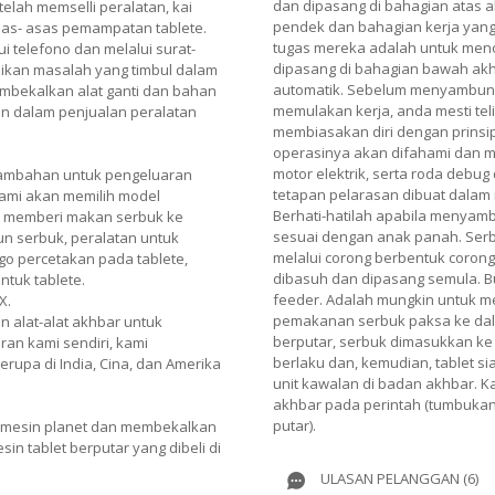
dan dipasang di bahagian atas 
lah memselli peralatan, kai
pendek dan bahagian kerja yan
as- asas pemampatan tablete.
tugas mereka adalah untuk menol
 telefono dan melalui surat-
dipasang di bahagian bawah akh
kan masalah yang timbul dalam
automatik. Sebelum menyambung
mbekalkan alat ganti dan bahan
memulakan kerja, anda mesti teli
n dalam penjualan peralatan
membiasakan diri dengan prinsip-
operasinya akan difahami dan 
motor elektrik, serta roda deb
tambahan untuk pengeluaran
tetapan pelarasan dibuat dalam
kami akan memilih model
Berhati-hatilah apabila menyamb
uk memberi makan serbuk ke
sesuai dengan anak panah. Serb
un serbuk, peralatan untuk
melalui corong berbentuk corong
go percetakan pada tablete,
dibasuh dan dipasang semula. Bu
tuk tablete.
feeder. Adalah mungkin untuk m
X.
pemakanan serbuk paksa ke dala
 alat-alat akhbar untuk
berputar, serbuk dimasukkan ke
an kami sendiri, kami
berlaku dan, kemudian, tablet s
erupa di India, Cina, dan Amerika
unit kawalan di badan akhbar. 
akhbar pada perintah (tumbukan
putar).
 mesin planet dan membekalkan
in tablet berputar yang dibeli di
ULASAN PELANGGAN (6)