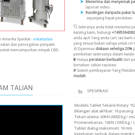
Menerima dan menyemak pe
laporan video.
Rundingan daripada pakar k
sepanjang hayat peralatan.
Sekiranya anda tidak menemui pe
katalog kami, hubungi
+7495364380
anda apA Yang anda carI, tau kami
i Amerika Syarikat -
enkatsulasi
yang sesuai bukan sahaja untuk ciri t
avatan dan pencegahan penyakit.
Dijaminas
diskaun seheliga 20%
p
n untuk mencampurkan minyak CBD.
pembelian seterusnya dalam katalo
Hanya
peralatan berkualiti
darI p
bertahun- tahun reputasi.
Sistem pembayaran Yang Fleksibe
mudah
.
AM TALIAN
SPESIFIKASI
Modelis Tablet Tekanė Rotary "R
Bilangan alat akhbar: 16 pasang
Tekan utama: 60KN (6000 kg / cm2
Promenekanas: 10KN (1000 kg / 
Tablet dialog maksimum: 16 mm
Ketebalan serbuk dalam matriks