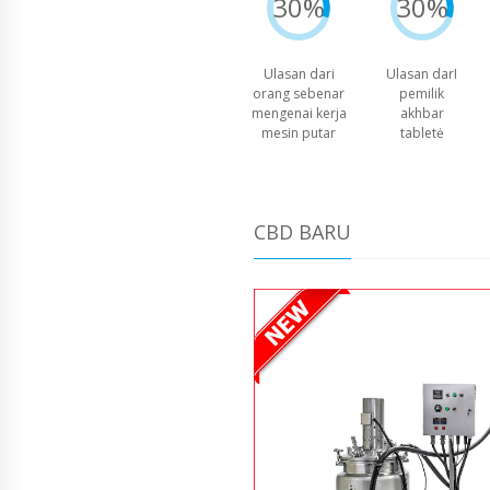
30%
30%
Ulasan dari
Ulasan darI
orang sebenar
pemilik
mengenai kerja
akhbar
mesin putar
tabletė
CBD BARU