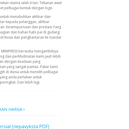
ekan utama ialah 6 tan. Tekanan awal
let pelbagai bentuk dengan logo.
i untuk menubuhkan akhbar dan
ntar kepada pelanggan, akhbar
aran. Kesempurnaan dan prestasi Yang
agian dan bahan habi pai di gudang.
 di Rusia dan penghantaran ke bandar
, MINIPRESS bersedia mengambilnya.
ing dan perkhidmatan kami jauh lebih
an dengan keadaan yang
n yang sangat pantas. Pakar kami
ih di dunia untuk memilih pelbagai
yang anda perlukan untuk
ringkat. Dan lebih lagi.
KAN HARGA
rsial (nepavyksta PDF)