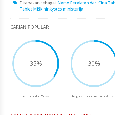
Ditanakan sebagai:
Name
Peralatan dari Cina
Tab
Tablet
Miškininkystės ministerija
CARIAN POPULAR
35%
30%
Beli pil murah di Maskva
Penguman Jualan Tekan SemasA Rotar