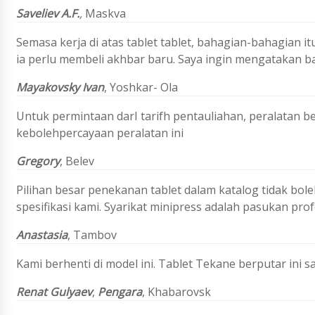
Saveliev A.F.
,
Maskva
Semasa kerja di atas tablet tablet, bahagian-bahagian itu 
ia perlu membeli akhbar baru. Saya ingin mengatakan bah
Mayakovsky Ivan
,
Yoshkar- Ola
Untuk permintaan darI tarifh pentauliahan, peralatan 
kebolehpercayaan peralatan ini
Gregory
,
Belev
Pilihan besar penekanan tablet dalam katalog tidak bo
spesifikasi kami. Syarikat minipress adalah pasukan pr
Anastasia
, Tambov
Kami berhenti di model ini. Tablet Tekane berputar ini s
Renat Gulyaev
,
Pengara
, Khabarovsk