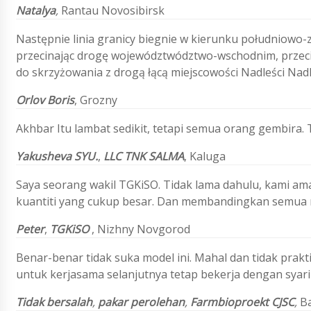
Natalya
,
Rantau Novosibirsk
Następnie linia granicy biegnie w kierunku południow
przecinając drogę województwództwo-wschodnim, przeci
do skrzyżowania z drogą łącą miejscowości Nadleści Nad
Orlov Boris
,
Grozny
Akhbar Itu lambat sedikit, tetapi semua orang gembira. 
Yakusheva SYU.
,
LLC TNK SALMA
,
Kaluga
Saya seorang wakil TGKiSO. Tidak lama dahulu, kami a
kuantiti yang cukup besar. Dan membandingkan semua mo
Peter
,
TGKiSO
, Nizhny Novgorod
Benar-benar tidak suka model ini. Mahal dan tidak pra
untuk kerjasama selanjutnya tetap bekerja dengan syarik
Tidak bersalah
,
pakar perolehan
,
Farmbioproekt CJSC
,
Ba