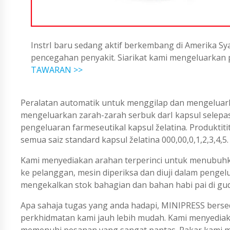
InstrI baru sedang aktif berkembang di Amerika Sya
pencegahan penyakit. Siarikat kami mengeluarka
TAWARAN >>
Peralatan automatik untuk menggilap dan mengeluarka
mengeluarkan zarah-zarah serbuk darI kapsul selepas
pengeluaran farmeseutikal kapsul želatina. Produktiti
semua saiz standard kapsul želatina 000,00,0,1,2,3,4,5
Kami menyediakan arahan terperinci untuk menubuhk
ke pelanggan, mesin diperiksa dan diuji dalam penge
mengekalkan stok bahagian dan bahan habi pai di gu
Apa sahaja tugas yang anda hadapi, MINIPRESS berse
perkhidmatan kami jauh lebih mudah. Kami menyedi
memenuhi pesanan yang sangat pantas. Pakar kami me