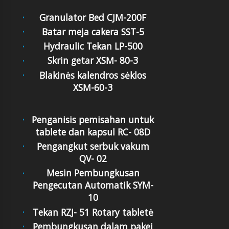
Granulator Bed CJM-200F
Batar meja cakera SST-5
Hydraulic Tekan LP-500
Skrin getar XSM- 80-3
Blakinės kalendros sėklos
XSM-60-3
Penganisis pemisahan untuk
tablete dan kapsul RC- 08D
Pengangkut serbuk vakum
QV- 02
Mesin Pembungkusan
Pengecutan Automatik SYM-
10
Tekan RZJ- 51 Rotary tabletė
Pembungkusan dalam pakej