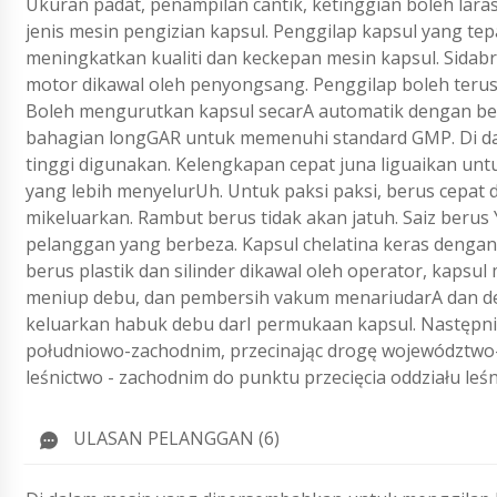
Ukuran padat, penampilan cantik, ketinggian boleh lara
jenis mesin pengizian kapsul.
Penggilap kapsul yang te
meningkatkan kualiti dan keckepan mesin kapsul. Sidabr
motor dikawal oleh penyongsang.
Penggilap boleh teru
Boleh mengurutkan kapsul secarA automatik dengan be
bahagian longGAR untuk memenuhi standard GMP.
Di d
tinggi digunakan.
Kelengkapan cepat juna liguaikan un
yang lebih menyelurUh.
Untuk paksi paksi, berus cepat 
mikeluarkan.
Rambut berus tidak akan jatuh.
Saiz berus
pelanggan yang berbeza.
Kapsul chelatina keras dengan
berus plastik dan silinder dikawal oleh operator, kapsu
meniup debu, dan pembersih vakum menariudarA dan deb
keluarkan habuk debu darI permukaan kapsul. Następnie 
południowo-zachodnim, przecinając drogę województwo-w
leśnictwo - zachodnim do punktu przecięcia oddziału leś
ULASAN PELANGGAN (6)