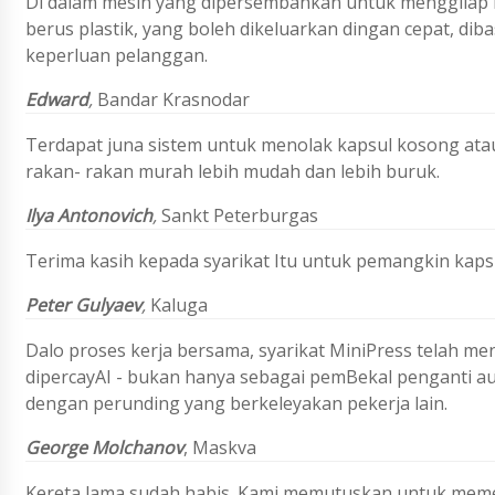
Di dalam mesin yang dipersembahkan untuk menggilap k
berus plastik, yang boleh dikeluarkan dingan cepat, dib
keperluan pelanggan.
Edward
,
Bandar Krasnodar
Terdapat juna sistem untuk menolak kapsul kosong atau
rakan- rakan murah lebih mudah dan lebih buruk.
Ilya Antonovich
,
Sankt Peterburgas
Terima kasih kepada syarikat Itu untuk pemangkin kapsul
Peter Gulyaev
,
Kaluga
Dalo proses kerja bersama, syarikat MiniPress telah m
dipercayAI - bukan hanya sebagai pemBekal penganti aut
dengan perunding yang berkeleyakan pekerja lain.
George Molchanov
, Maskva
Kereta lama sudah habis. Kami memutuskan untuk memes