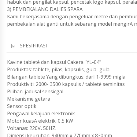
habuk dan pengilat kapsul, pencetak logo kapsul, pera
3) PEMBEKALANO DALIES SPARA
Kami bekerjasama dengan pengeluar metre dan pembung
pembekalan alat ganti untuk sebarang model mengirA mes
SPESIFIKASI
Kavinė tabletė dan kapsul Cakera "YL-04"
Produktas: tabletė, pilas, kapsulis, gula- gula
Bilangan tablete Yang dibungkus: darI 1-9999 migla
Produktiviti: 2000- 3500 kapsulis / tabletė seminitas
Pilihan: jadusal sensicgal
Mekanisme getara
Sensor optik
Pengawal kelajuan elektronik
Motor kuasA elektrik: 0,5 kW
Voltanas: 220V, 50HZ.
Dimensi keuruhan: 940mm x 770mm x 830mm