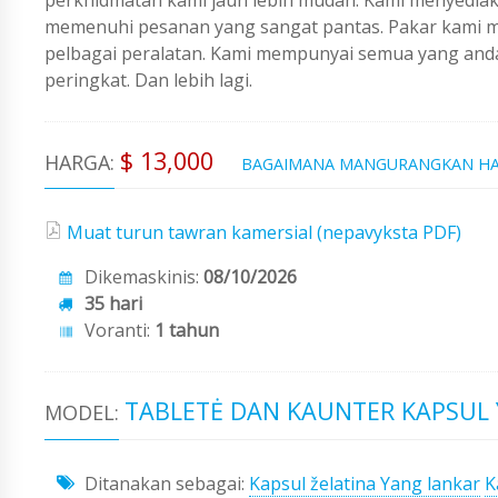
memenuhi pesanan yang sangat pantas. Pakar kami me
pelbagai peralatan. Kami mempunyai semua yang an
peringkat. Dan lebih lagi.
$ 13,000
HARGA:
BAGAIMANA MANGURANGKAN H
Muat turun tawran kamersial (nepavyksta PDF)
Dikemaskinis:
08/10/2026
35 hari
Voranti:
1 tahun
TABLETĖ DAN KAUNTER KAPSUL Y
MODEL:
Ditanakan sebagai:
Kapsul želatina Yang lankar
K