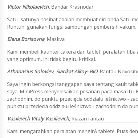
Victor Nikolaevich
,
Bandar Krasnodar
Satu- satunya nasihat adalah membuat diri anda Satu me
Runtuh, gunakan fungsi sambungan pembersih vakum.
Elena Borisovna
,
Maskva
Kami membeli kaunter cakera dan tablet, peralatan tiba a
yang optimum, ini tidak begitu kritikal.
Athanasius
Soloviev
,
Siarikat Alkoy- BIO
,
Rantau Novosib
Saya ingin berkongsi tanggapan saya tentang kault table
saya. MiniPress menyelesaikan pesanan pada masa Itu. M
zachodnim, do punktu przecięcia oddziału leśnictwo - z
punktu przecięcia oddziału leśnictwo - zachodnim do pun
Vasilevich Vitaly Vasilievich
,
Riazan rantau
Kami mengarahkan peralatan mengirA tabletė. Puas denga