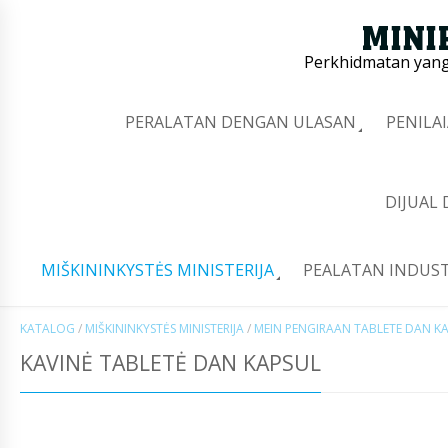
Perkhidmatan yang 
PERALATAN DENGAN ULASAN
PENILA
DIJUAL
MIŠKININKYSTĖS MINISTERIJA
PEALATAN INDUST
KATALOG
/
MIŠKININKYSTĖS MINISTERIJA
/
MEIN PENGIRAAN TABLETE DAN K
KAVINĖ TABLETĖ DAN KAPSUL