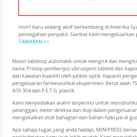
InstrI baru sedang aktif berkembang di Amerika Sya
pencegahan penyakit. Siarikat kami mengeluarka
TAWARAN >>
Mesin tabletop automatik untuk mengirA dan mengisi 
sama. Prinsip pemberijos vibruojanti tabletė dan kaps
dan kawalan kuantiti oleh jutiklis optik. Kapasiti pe
pengeluaran farmeseutikal eksperimen. Berat ialah 150 
AISI 304 dan P.E.T.G. plastik
Kami menyediakan arahn terperinci untuk menubuhka
pelanggan, meter direksa dan diuji dalam pengeluara
mengekalkan stok bahagian dan bahan habi pai di gu
Apa sahaja tugas yang anda hadapi, MINIPRESS berse
perkhidmatan kami jauh lebih mudah. Kami menyedi