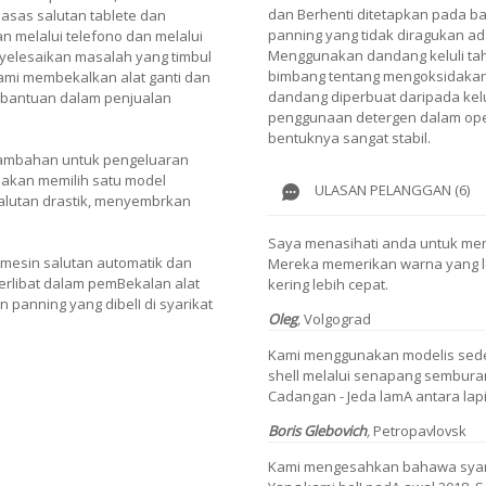
dan Berhenti ditetapkan pada 
sas salutan tablete dan
panning yang tidak diragukan ada
n melalui telefono dan melalui
Menggunakan dandang keluli ta
yelesaikan masalah yang timbul
bimbang tentang mengoksidakan
ami membekalkan alat ganti dan
dandang diperbuat daripada kel
 bantuan dalam penjualan
penggunaan detergen dalam oper
bentuknya sangat stabil.
tambahan untuk pengeluaran
 akan memilih satu model
ULASAN PELANGGAN (6)
salutan drastik, menyembrkan
Saya menasihati anda untuk men
mesin salutan automatik dan
Mereka memerikan warna yang le
terlibat dalam pemBekalan alat
kering lebih cepat.
 panning yang dibelI di syarikat
Oleg
,
Volgograd
Kami menggunakan modelis sed
shell melalui senapang semburan 
Cadangan - Jeda lamA antara lap
Boris Glebovich
,
Petropavlovsk
Kami mengesahkan bahawa syar