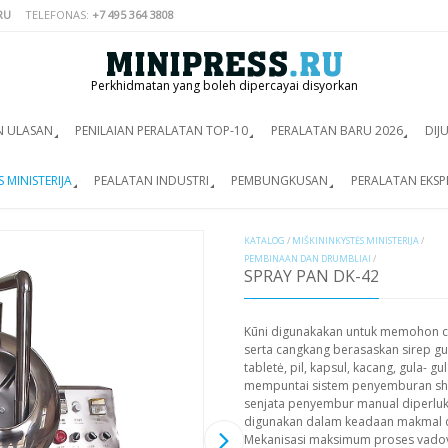
RU
TELEFONAS:
+7 495 364 3808
Perkhidmatan yang boleh dipercayai disyorkan
N ULASAN
PENILAIAN PERALATAN TOP-10
PERALATAN BARU 2026
DIJ
 MINISTERIJA
PEALATAN INDUSTRI
PEMBUNGKUSAN
PERALATAN EKSP
KATALOG
/
MIŠKININKYSTĖS MINISTERIJA
/
PEMBINAAN DAN DRUMBLIAI
/
SPRAY PAN DK-42
Kūni digunakakan untuk memohon c
serta cangkang berasaskan sirep g
tabletė, pil, kapsul, kacang, gula- 
mempuntai sistem penyemburan sh
senjata penyembur manual diperlukan
digunakan dalam keadaan makmal da
Mekanisasi maksimum proses vadova