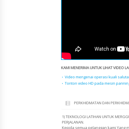
KAMI MENERIMA UNTUK LIHAT VIDEO LAI
Video mengenai operasi kuali saluta
Tonton video HD pada mesin pannin
PERKHIDMATAN DAN PERKHIDM
1) TEKNOLOGI LATIHAN UNTUK MERGG
PERJALANAN.
Kepida semua pelanggan kami Yang m