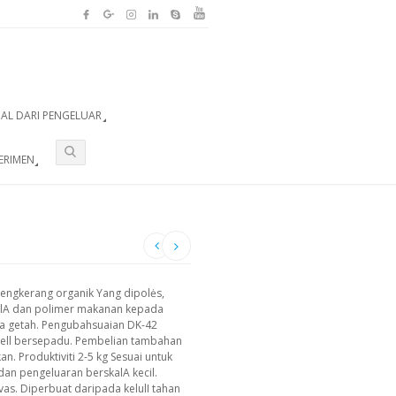
UAL DARI PENGELUAR
ERIMEN
engkerang organik Yang dipolės,
ulA dan polimer makanan kepada
gula getah. Pengubahsuaian DK-42
ell bersepadu. Pembelian tambahan
. Produktiviti 2-5 kg Sesuai untuk
n pengeluaran berskalA kecil.
s. Diperbuat daripada kelulI tahan