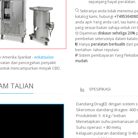
sepanjang hayat peralatan.
Sekiranya anda tidak menemui pe
katalog kami, hubungi
+7495364380
anda apA Yang anda carI, tau kami
yang sesuai bukan sahaja untuk ciri t
Dijaminas
diskaun seheliga 20%
p
pembelian seterusnya dalam katalo
Hanya
peralatan berkualiti
darI p
bertahun- tahun reputasi.
Sistem pembayaran Yang Fleksibe
i Amerika Syarikat -
enkatsulasi
mudah
.
avatan dan pencegahan penyakit.
n untuk mencampurkan minyak CBD.
AM TALIAN
SPESIFIKASI
Dandang DragEE dingan sistem 
Skersmuo dandang dragee: 400
Produktiviti: 5 -6 kg / beban
Menetapkan suhu pemanasan 
Suhu operasi: + 80 metų
Kelajuan putaran dandang: 0-46 