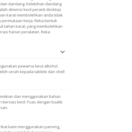
badan dandang. Kelebihan dandang
lah dimensi kecil peranti desktop.
han karat membolehkan anda tidak
 permukaan kerja. Reka bentuk
uli tahan karat, yang membolehkan
asi harian peralatan. Reka
gunakan pewarna larut alkohol.
bih cerah kepada tablete dan shell
emikian dan menggunakan bahan
bersaiz kecil. Puas dengan kualiti.
isan.
ikat kami menggunakan panning,