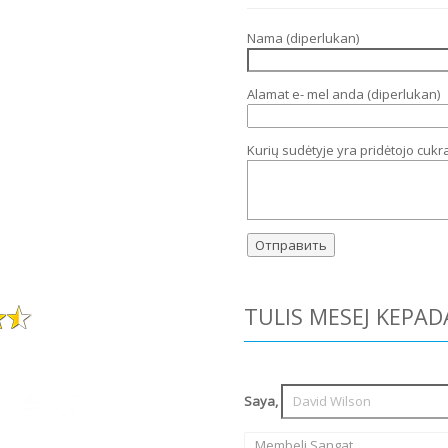
Nama (diperlukan)
Alamat e- mel anda (diperlukan)
Kurių sudėtyje yra pridėtojo cukr
TULIS MESEJ KEPAD
Saya,
Membeli Sangat