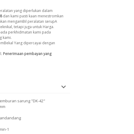
ralatan yang diperlukan dalam
8
dan kami pasti kaan menestromkan
 akan mengamBil peralatan serupA
eknikal, tetapi juga untuk Harga.
ada perkhidmatan kami pada
g kami.
emBekal Yang dipercayai dengan
l.
Penerimaan pembayan yang
semburan sarung "DK-42"
 mm
dandandang
min-1