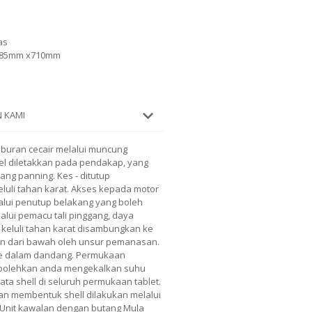
as
 585mm x710mm
 KAMI
buran cecair melalui muncung
l diletakkan pada pendakap, yang
ng panning. Kes - ditutup
uli tahan karat. Akses kepada motor
alui penutup belakang yang boleh
lalui pemacu tali pinggang, daya
 keluli tahan karat disambungkan ke
an dari bawah oleh unsur pemanasan.
e dalam dandang. Permukaan
bolehkan anda mengekalkan suhu
ta shell di seluruh permukaan tablet.
an membentuk shell dilakukan melalui
 Unit kawalan dengan butang Mula