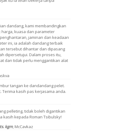
jak Itu ia telah bekerja tanpa
lian dandang, kami membandingkan
 harga, kuasa dan parameter
a penghantaran, jaminan dan keadaan
r ini, ia adalah dandang terbaik
tan tersebut dihantar dan dipasang
ah dipersetujui. Dalam proses itu,
cat dan tidak perlu menggantikan alat
askva
mbur tangan ke dandandang pelet.
. Terima kasih pas kerjasama anda.
g pelleting, tidak boleh digantikan
a kasih kepada Roman Tsibulsky!
cts. kgm
, McCavkaz