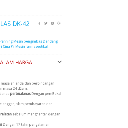
LAS DK-42
Panning
Mesin pengimbas
Dandang
ri Cina
Pil
Mesin farmaseutikal
DALAM HARGA
masalah anda dan perbincangan
am masa 24 džam.
 danas
perbualanas
Dengan pemBekal
 pelanggan, skim pembayaran dan
ralatan
sebelum menghantar dengan
ai
Dengan 17 tahn pengalaman