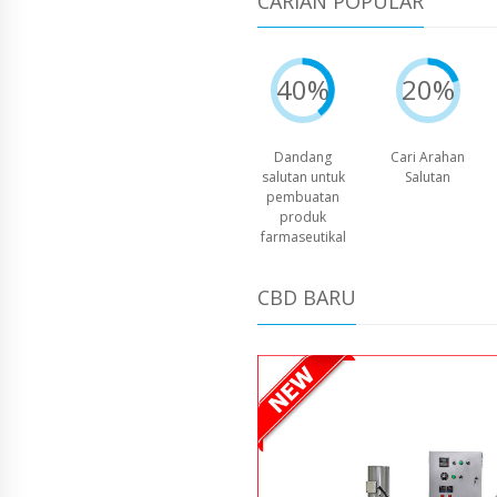
CARIAN POPULAR
40%
20%
Dandang
Cari Arahan
salutan untuk
Salutan
pembuatan
produk
farmaseutikal
CBD BARU