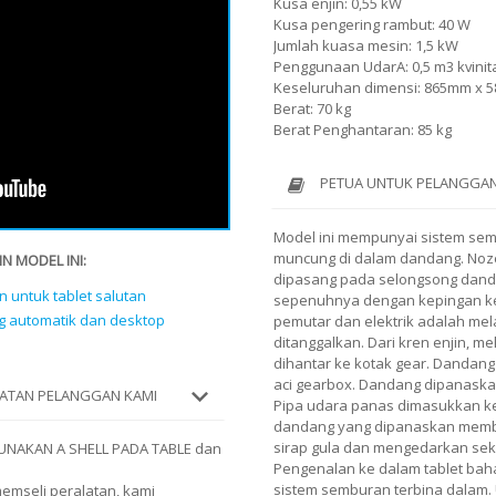
Kusa enjin: 0,55 kW
Kusa pengering rambut: 40 W
Jumlah kuasa mesin: 1,5 kW
Penggunaan UdarA: 0,5 m3 kvinit
Keseluruhan dimensi: 865mm x
Berat: 70 kg
Berat Penghantaran: 85 kg
PETUA UNTUK PELANGGAN
Model ini mempunyai sistem sem
muncung di dalam dandang. Noze
N MODEL INI:
dipasang pada selongsong danda
n untuk tablet salutan
sepenuhnya dengan kepingan kel
g automatik dan desktop
pemutar dan elektrik adalah mel
ditanggalkan. Dari kren enjin, me
dihantar ke kotak gear. Dandang
aci gearbox. Dandang dipanask
ATAN PELANGGAN KAMI
Pipa udara panas dimasukkan k
dandang yang dipanaskan mem
sirap gula dan mengedarkan seka
UNAKAN A SHELL PADA TABLE dan
Pengenalan ke dalam tablet bah
sistem semburan terbina dalam.
emseli peralatan, kami