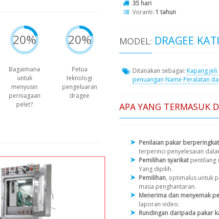
35 hari
Voranti:
1 tahun
20%
20%
DRAGEE KATI
MODEL:
Bagaimana
Petua
Ditanakan sebagai:
Kapang jeli
untuk
teknologi
penuangan
Name
Peralatan da
menyusin
pengeluaran
perniagaan
dragee
pelet?
APA YANG TERMASUK 
Penilaian pakar berperingkat
terperinci penyelesaian dal
Pemilihan syarikat
pentilang
Yang dipilih.
Pemilihan
, optimalus untuk
masa penghantaran.
Menerima dan menyemak pe
laporan video.
Rundingan daripada pakar k