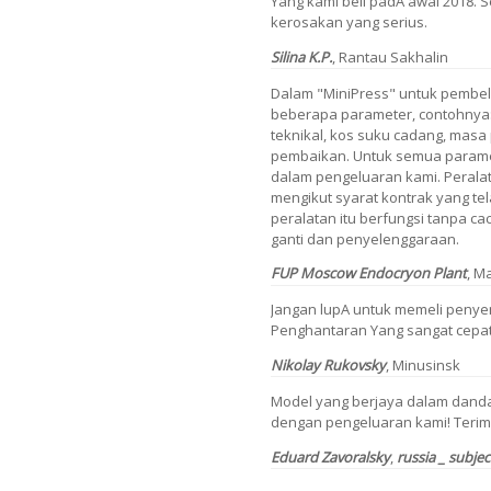
Yang kami belI padA awal 2018. Se
kerosakan yang serius.
Silina
K.P.
,
Rantau Sakhalin
Dalam "MiniPress" untuk pembe
beberapa parameter, contohnya:
teknikal, kos suku cadang, mas
pembaikan. Untuk semua paramete
dalam pengeluaran kami. Perala
mengikut syarat kontrak yang tel
peralatan itu berfungsi tanpa ca
ganti dan penyelenggaraan.
FUP Moscow Endocryon Plant
, M
Jangan lupA untuk memeli penye
Penghantaran Yang sangat cepat
Nikolay Rukovsky
, Minusinsk
Model yang berjaya dalam dandan
dengan pengeluaran kami! Terim
Eduard Zavoralsky
,
russia _ subje