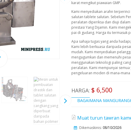
karat mengikut piawaian GMP.
Kami menyediakan arahn terperinci
salutan tablete salutan. Sebelum P
peralatan diperiksa dan diuji dal
prestasi Yang Dijamin. Kami menge
pai di gudang. Harga itu termasuk 
Apa sahaja tugas yang anda hadapi
Kami lebih berkuasa daripada pesa
mudah. Kami menyediakan pelangg
mengagumkan dan memenuhi pesana
menggunakan teknologi paling cangg
peralatan. Kami mempunyai semua 
pengeluaran moden di mana-mana pe
$ 6,500
HARGA:
BAGAIMANA MANGURANG
Muat turun tawran kame
Dikemaskinis:
08/10/2026