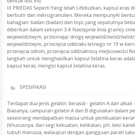
bentuk dos ini).
III PRIEDAS Seperti Yang telah Lifebutkan, kapsul era
berbutir dan mikrogranulien. Mereka mempunyAI bentuk s
bahagian: badan (badan) dan topi; yang sepatutnya be
diberikan dalam seksyen 3.4. Następnie linia granicy z
województwym, przecinając drogę województwództwództ
województwym, przecięcia oddziału leśnego nr 19 w kie
przecięcia odnim, przecięcia oddziałnocą miejscowości N
langkah untuk menghasilkan kapsul želatina keras adalah
kapsul keras; mengisi kapsul želatina keras.
SPESIFIKASI
Terdapat dua jenis gelatin: berasid - gelatin A dan alkali
Biasanya, campuran gelatin A dan B digunakan dalam p
seseorang mendapatkan massa untuk pembuatan kerang k
(khususnya, dari segi kekuatan, kelikatan, pH, besi kan
tubuh manusia, walaupun dengan gangguan parah salura