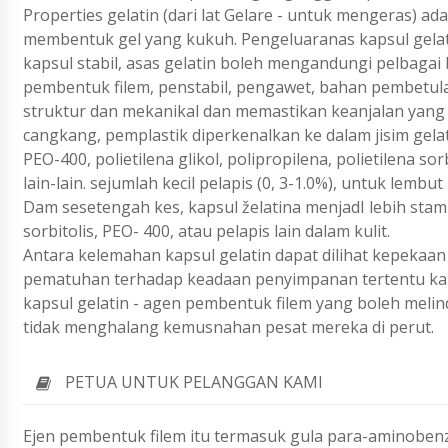
Properties gelatin (dari lat Gelare - untuk mengeras) 
membentuk gel yang kukuh. Pengeluaranas kapsul gelati
kapsul stabil, asas gelatin boleh mengandungi pelbagai
pembentuk filem, penstabil, pengawet, bahan pembetula
struktur dan mekanikal dan memastikan keanjalan yan
cangkang, pemplastik diperkenalkan ke dalam jisim gelatin
PEO-400, polietilena glikol, polipropilena, polietilena s
lain-lain. sejumlah kecil pelapis (0, 3-1.0%), untuk lem
Dam sesetengah kes, kapsul želatina menjadI lebih stam
sorbitolis, PEO- 400, atau pelapis lain dalam kulit.
Antara kelemahan kapsul gelatin dapat dilihat kepeka
pematuhan terhadap keadaan penyimpanan tertentu kaps
kapsul gelatin - agen pembentuk filem yang boleh meli
tidak menghalang kemusnahan pesat mereka di perut.
PETUA UNTUK PELANGGAN KAMI
Ejen pembentuk filem itu termasuk gula para-aminobenz