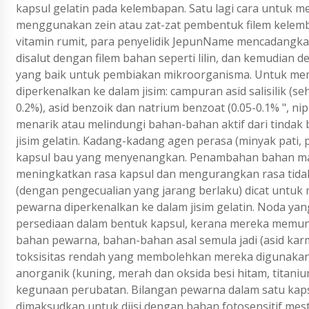
kapsul gelatin pada kelembapan. Satu lagi cara untuk me
menggunakan zein atau zat-zat pembentuk filem kelemb
vitamin rumit, para penyelidik JepunName mencadangkan
disalut dengan filem bahan seperti lilin, dan kemudian den
yang baik untuk pembiakan mikroorganisma. Untuk mem
diperkenalkan ke dalam jisim: campuran asid salisilik (s
0.2%), asid benzoik dan natrium benzoat (0.05-0.1% ", 
menarik atau melindungi bahan-bahan aktif dari tindak
jisim gelatin. Kadang-kadang agen perasa (minyak pati, p
kapsul bau yang menyenangkan. Penambahan bahan manis
meningkatkan rasa kapsul dan mengurangkan rasa tidak
(dengan pengecualian yang jarang berlaku) dicat untuk 
pewarna diperkenalkan ke dalam jisim gelatin. Noda ya
persediaan dalam bentuk kapsul, kerana mereka memu
bahan pewarna, bahan-bahan asal semula jadi (asid karmin
toksisitas rendah yang membolehkan mereka digunakan 
anorganik (kuning, merah dan oksida besi hitam, titaniu
kegunaan perubatan. Bilangan pewarna dalam satu kapsul
dimaksudkan untuk diisi dengan bahan fotosensitif mesti