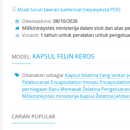
Muat turun tawran kamersial (nepavyksta PDF)
Dikemaskinis:
08/10/2026
Miškininkystės ministerija dalam stok dan atas p
Voranti:
1 tahun untuk peralatan untuk pengeluar
KAPSUL FELIN KEROS
MODEL:
Ditanakan sebagai:
Kapsul želatina Yang lankar
p
Pelaburanas
Encapsulation
Inovasi
Encapsulatio
perniagaan
Baru
Memasak Želatina
Pengeluaran
Miškininkystės ministerija
Kapsul Želatina Jahitan
CARIAN POPULAR