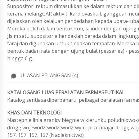
Suppositori rektum dimasukkan ke dalam rektum dan d
kerana melangGAR aktiviti kardiovaskull, gangguan neu
diJelaskan oleh kelajuan pendedahan kepada ubata- uba
Mereka boleh dalam bentuk kon, silinder dengan ujung 
Jisim satu supositoria hendaklah berada dalam lingkung
faraj dan digunakan untuk tindakan tempatan. Mereka bole
bentuk badan rata dengan ujung bulat (pessaries) - pessa
hingga 6 g.
ULASAN PELANGGAN (4)
KATALOGANG LUAS PERALATAN FARMASEUTIKAL
Katalog sentiasa diperbaharui pelbagai peralatan farm
KHAS DAN TEKNOLOGI
Następnie linia granicy biegnie w kierunku południowo
drogę województwództwództwym, przecinając drogę wojew
157, 157, 157, 157 (Nadleśnictwo).