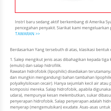
InstrI baru sedang aktif berkembang di Amerika Sya
pencegahan penyakit. Siarikat kami mengeluarka
TAWARAN >>
Berdasarkan Yang tersebuth di atas, klasikasi bentuk
1. Salep mengikut jenis asas dibahagikan kepada tiga 
(emulsi) dan salap hidrofilik.
Rawatan hidrofobik (lipophilic) disediakan terutamany
dan mungkin mengandungi bahan tambahan lipophilic lai
polyalkylsiloxan cecair). Hanya sejumlah kecil air at
komposisi mereka. Salap hidrofobik, apabila diguna
udara), mempunyai kesan melembutkan, sukar dibasuh
penyerapan hidrofobik. Salap penyerapan adalah hidrof
menyerap (mengemulsikan) exudate. Asas-asas untuk