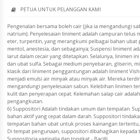
PETUA UNTUK PELANGGAN KAMI
Pengenalan bersama boleh cair (jika ia mengandungi sab
natrium); Penyelesaian liniment adalah campuran telus m
eter, turpentin, yang merangkumi pelbagai bahan ubat p
mentol, anestesia, dan sebagainya; Suspensi liniment a
larut dalam cecair yang ditetapkan. Selalunya, linimen in
dan ubat sulfa. Sebagai medium penyebaran, gliserin, m
klasik dari liniment penggantungan adalah liniment Vish
menjadi emulsi air minyak atau minyak air. Mereka terdi
mengandungi penyelesaian sabun. Kelebihan linimen term
kulit dan penyerapan cepat. Kelemahan salap cair adala
pengangkutan.
6) Suppositori Adalah tindakan umum dan tempatan. Su
bahan aktif yang cepat dalam darah. Suppositori tind
tempatan bahan ubat untuk proses kainangan tertentu, 
Di tempat pengunaan, suppositori dibahagikan kepada tig
Suppositoria vaginalia dan tongkat - Bacilli.