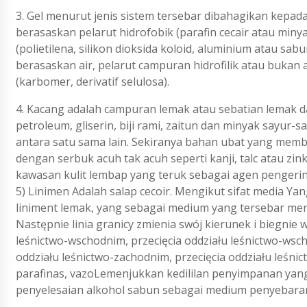
3. Gel menurut jenis sistem tersebar dibahagikan kepada 
berasaskan pelarut hidrofobik (parafin cecair atau minya
(polietilena, silikon dioksida koloid, aluminium atau sab
berasaskan air, pelarut campuran hidrofilik atau bukan alk
(karbomer, derivatif selulosa).
4. Kacang adalah campuran lemak atau sebatian lemak da
petroleum, gliserin, biji rami, zaitun dan minyak sayur-
antara satu sama lain. Sekiranya bahan ubat yang mem
dengan serbuk acuh tak acuh seperti kanji, talc atau 
kawasan kulit lembap yang teruk sebagai agen pengerin
5) Linimen Adalah salap cecoir. Mengikut sifat media Y
liniment lemak, yang sebagai medium yang tersebar men
Następnie linia granicy zmienia swój kierunek i biegnie
leśnictwo-wschodnim, przecięcia oddziału leśnictwo-wsch
oddziału leśnictwo-zachodnim, przecięcia oddziału leśnic
parafinas, vazoLemenjukkan kedililan penyimpanan yan
penyelesaian alkohol sabun sebagai medium penyebara