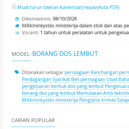
Muat turun tawran kamersial (nepavyksta PDF)
Dikemaskinis:
08/10/2026
Miškininkystės ministerija dalam stok dan atas p
Voranti:
1 tahun untuk peralatan untuk pengelu
BORANG DOS LEMBUT
MODEL:
Ditanakan sebagai:
perniagaan
Ranchangan pern
Perdagangan
Syarikat
Beli perniagaan
Ubat
Baha
pengeluaran bentuk dos yang lembut
Pengeluar
borang dos yang lembut
Memulakan
Artis
teknol
Miškininkystės ministerija
Pengijinis krimas
Sala
CARIAN POPULAR