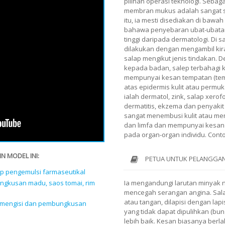
pilihan operasi teknologi. Sebag
membran mukus adalah sangat se
itu, ia mesti disediakan di bawa
bahawa penyebaran ubat-ubatan 
tinggi daripada dermatologi. Di s
dilakukan dengan mengambil kir
salap mengikut jenis tindakan. 
kepada badan, salep terbahagi
mempunyai kesan tempatan (tem
atas epidermis kulit atau per
ialah dermatol, zink, salap xer
dermatitis, ekzema dan penyakit k
sangat menembusi kulit atau me
dan limfa dan mempunyai kesan
pada organ-organ individu. Cont
N MODEL INI:
PETUA UNTUK PELANGGAN
ap pengemulsi farmaseutikal
ngkusan madu, saos tomai, rim
Ia mengandungi larutan minyak n
mencegah serangan angina. Sala
atau tangan, dilapisi dengan lap
k mengisi dan pembungkusan
yang tidak dapat dipulihkan (bu
lebih baik. Kesan biasanya berla