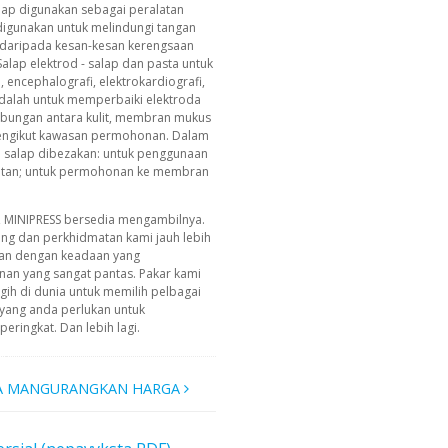
lap digunakan sebagai peralatan
 digunakan untuk melindungi tangan
 daripada kesan-kesan kerengsaan
Salap elektrod - salap dan pasta untuk
, encephalografi, elektrokardiografi,
dalah untuk memperbaiki elektroda
ubungan antara kulit, membran mukus
mengikut kawasan permohonan. Dalam
salap dibezakan: untuk penggunaan
atan; untuk permohonan ke membran
, MINIPRESS bersedia mengambilnya.
ing dan perkhidmatan kami jauh lebih
an dengan keadaan yang
n yang sangat pantas. Pakar kami
ih di dunia untuk memilih pelbagai
yang anda perlukan untuk
ringkat. Dan lebih lagi.
A MANGURANGKAN HARGA