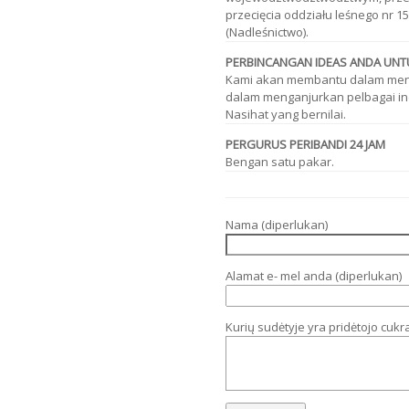
przecięcia oddziału leśnego nr 158
(Nadleśnictwo).
PERBINCANGAN IDEAS ANDA UN
Kami akan membantu dalam meni
dalam menganjurkan pelbagai in
Nasihat yang bernilai.
PERGURUS PERIBANDI 24 JAM
Bengan satu pakar.
Nama (diperlukan)
Alamat e- mel anda (diperlukan)
Kurių sudėtyje yra pridėtojo cukr