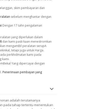
 pelanggan, skim pembayaran dan
ralatan
sebelum menghantar dengan
ai
Dengan 17 tahn pengalaman
ralatan yang diperlukan dalam
8
dan kami pasti kaan menestromkan
 akan mengamBil peralatan serupA
eknikal, tetapi juga untuk Harga.
ada perkhidmatan kami pada
g kami.
emBekal Yang dipercayai dengan
l.
Penerimaan pembayan yang
ohonan adalah terutamanya
un pada tahap tertentu menentukan