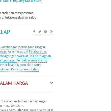
rsial (nepavyksta PDF)
am stok dan atas pesanan
n untuk pengeluaran salap
ALAP
Ranchangan perniagaan
Blog ini
isasi
Asas- asas diff
Pelaburanas
erdagangan
Syarikat
Beli perniagaan
engeluaran
Pengeluaranas
Kremų
emeriksaan
Memulakan
Artis
ngkusan
Penyimpanan salap
DALAM HARGA
masalah anda dan perbincangan
am masa 24 džam.
 danas
perbualanas
Dengan pemBekal