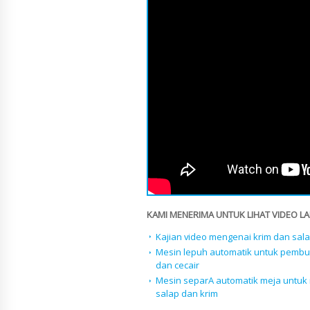
KAMI MENERIMA UNTUK LIHAT VIDEO LAI
Kajian video mengenai krim dan sal
Mesin lepuh automatik untuk pembu
dan cecair
Mesin separA automatik meja untu
salap dan krim