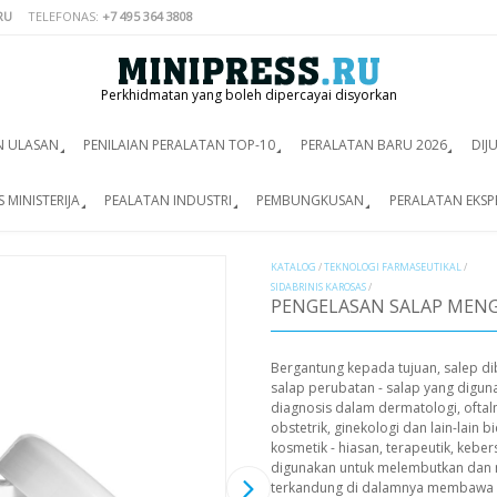
RU
TELEFONAS:
+7 495 364 3808
Perkhidmatan yang boleh dipercayai disyorkan
N ULASAN
PENILAIAN PERALATAN TOP-10
PERALATAN BARU 2026
DIJ
 MINISTERIJA
PEALATAN INDUSTRI
PEMBUNGKUSAN
PERALATAN EKSP
KATALOG
/
TEKNOLOGI FARMASEUTIKAL
/
SIDABRINIS KAROSAS
/
PENGELASAN SALAP MENG
Bergantung kepada tujuan, salep d
salap perubatan - salap yang digun
diagnosis dalam dermatologi, oftalm
obstetrik, ginekologi dan lain-lain b
kosmetik - hiasan, terapeutik, keber
digunakan untuk melembutkan dan m
terkandung di dalamnya membawa sa