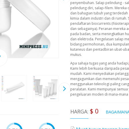
penyembuhan. Salap pelindung - sa
pelindung diri, salap-filem. Mereka
dan bahagian tubuh yang terdedah
kimia dalam industri dan di rumah. 
pendaftaran biocurrents (fisioterapi
dan sebagainya). Peranan mereka a
pada badan, serta meningkatkan h
dan elektroda. Pengelasan salap 
bidang permohonan, dua kumpulan 
kutaneus dan pentadbiran ubat-ub
mukus.
Apa sahaja tugas yang anda hadapi
Kami lebih berkuasa daripada pesa
mudah. Kami menyediakan pelangg
mengagumkan dan memenuhi pesana
menggunakan teknologi paling cangg
peralatan. Kami mempunyai semua 
pengeluaran moden di mana-mana pe
$ 0
HARGA:
BAGAIMAN