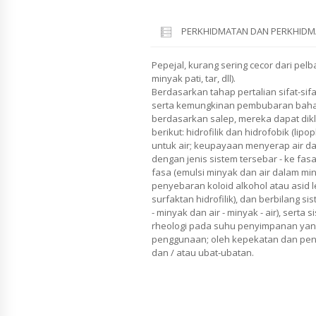
PERKHIDMATAN DAN PERKHIDM
Pepejal, kurang sering cecor dari pelb
minyak pati, tar, dll).
Berdasarkan tahap pertalian sifat-si
serta kemungkinan pembubaran bah
berdasarkan salep, mereka dapat dikla
berikut: hidrofilik dan hidrofobik (lipo
untuk air; keupayaan menyerap air 
dengan jenis sistem tersebar - ke fasa
fasa (emulsi minyak dan air dalam mi
penyebaran koloid alkohol atau asid le
surfaktan hidrofilik), dan berbilang si
- minyak dan air - minyak - air), serta
rheologi pada suhu penyimpanan yan
penggunaan; oleh kepekatan dan pe
dan / atau ubat-ubatan.