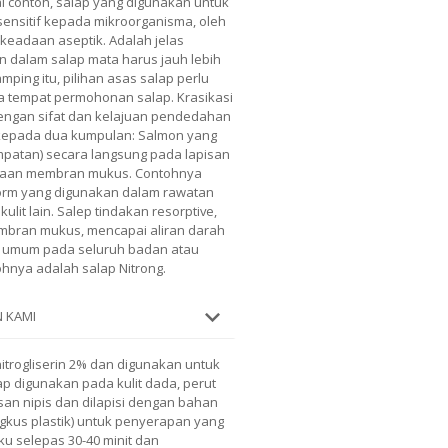
ai contoh, salap yang digunakan untuk
nsitif kepada mikroorganisma, oleh
h keadaan aseptik. Adalah jelas
dalam salap mata harus jauh lebih
amping itu, pilihan asas salap perlu
a tempat permohonan salap. Krasikasi
Dengan sifat dan kelajuan pendedahan
 kepada dua kumpulan: Salmon yang
patan) secara langsung pada lapisan
mukaan membran mukus. Contohnya
oform yang digunakan dalam rawatan
ulit lain. Salep tindakan resorptive,
mbran mukus, mencapai aliran darah
 umum pada seluruh badan atau
ohnya adalah salap Nitrong.
 KAMI
itrogliserin 2% dan digunakan untuk
p digunakan pada kulit dada, perut
isan nipis dan dilapisi dengan bahan
ngkus plastik) untuk penyerapan yang
ku selepas 30-40 minit dan