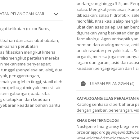
berlangsung hingga 3-5 jam. Pen
salap. Mengikut jenis asas, kump
ATAN PELANGGAN KAMI
dibezakan: salap hidrofobik; sa
hidrofilik. Krasikasi salap mengik
ubat dan asas salep. Dalam bent
agai kelikatan (cecor Burov,
digunakan yang berkaitan deng
farmakologi. Agen antiseptik yan
fat bahan dan asas ubat-ubatan,
hormon dan analog mereka, antibi
an-bahan perubatan
untuk rawatan penyakit kulat. S
sifikasikan mengikut kriteria
organik, mereka juga mempunyai 
philic) mengikut pertalian mereka
logam dan garam, asid dan asasn
dan mekanisme penyerapan;
keadaan pengagregatan dan fizi
 tunggal (penyelesaian, aloi), dua
nyak, penggantungan,
mak yang lebih tinggi, stabil oleh
ULASAN PELANGGAN (4)
stem (pelbagai minyak emulsi - air
 sistem gabungan; pada sifat
KATALOGANG LUAS PERALATAN F
g ditetapkan dan keadaan
Katalog sentiasa diperbaharui p
nyebaran keadaan bahan bantu
dengan gambar, penerangan, vid
KHAS DAN TEKNOLOGI
Następnie linia granicy biegnie
przecinając drogę województwód
województwództwództwym, prze