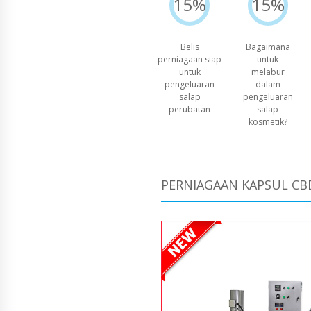
15%
15%
Belis
Bagaimana
perniagaan siap
untuk
untuk
melabur
pengeluaran
dalam
salap
pengeluaran
perubatan
salap
kosmetik?
PERNIAGAAN KAPSUL CB