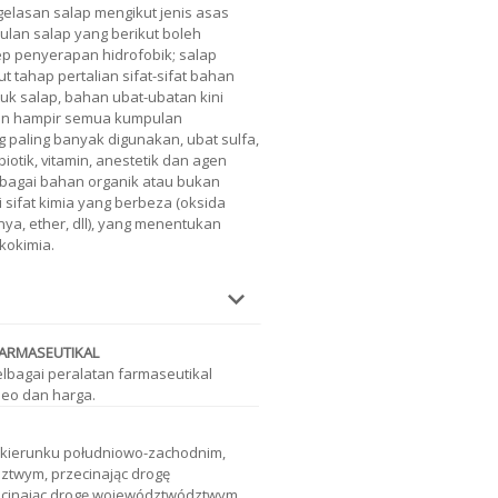
gelasan salap mengikut jenis asas
ulan salap yang berikut boleh
lep penyerapan hidrofobik; salap
ut tahap pertalian sifat-sifat bahan
uk salap, bahan ubat-ubatan kini
an hampir semua kumpulan
g paling banyak digunakan, ubat sulfa,
otik, vitamin, anestetik dan agen
ebagai bahan organik atau bukan
sifat kimia yang berbeza (oksida
ya, ether, dll), yang menentukan
kokimia.
ARMASEUTIKAL
elbagai peralatan farmaseutikal
eo dan harga.
 w kierunku południowo-zachodnim,
ztwym, przecinając drogę
cinając drogę województwództwym,