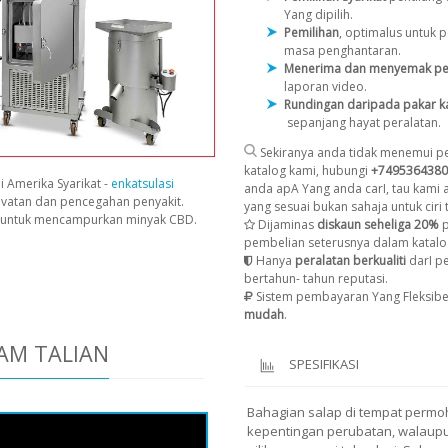
Yang dipilih.
Pemilihan
, optimalus untuk
masa penghantaran.
Menerima dan menyemak pe
laporan video.
Rundingan daripada pakar k
sepanjang hayat peralatan.
Sekiranya anda tidak menemui pe
katalog kami, hubungi
+7495364380
i Amerika Syarikat -
enkatsulasi
anda apA Yang anda carI, tau kami
avatan dan pencegahan penyakit.
yang sesuai bukan sahaja untuk ciri t
n untuk mencampurkan minyak CBD.
Dijaminas
diskaun seheliga 20%
p
pembelian seterusnya dalam katalo
Hanya
peralatan berkualiti
darI p
bertahun- tahun reputasi.
Sistem pembayaran Yang Fleksibe
mudah
.
AM TALIAN
SPESIFIKASI
Bahagian salap di tempat perm
kepentingan perubatan, walaup