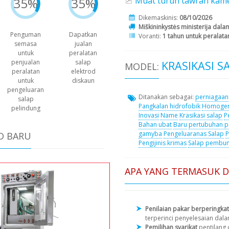
Muat turun tawran kame
35%
35%
Dikemaskinis:
08/10/2026
Miškininkystės ministerija dal
Penguman
Dapatkan
Voranti:
1 tahun untuk peralata
semasa
jualan
untuk
peralatan
penjualan
salap
KRASIKASI S
MODEL:
peralatan
elektrod
untuk
diskaun
pengeluaran
Ditanakan sebagai:
perniagaan
salap
Pangkalan hidrofobik
Homogen
pelindung
Inovasi
Name
Krasikasi salap
P
Bahan ubat
Baru
pertubuhan p
gamyba
Pengeluaranas Salap
P
D BARU
Pengijinis krimas
Salap pembu
APA YANG TERMASUK 
Penilaian pakar berperingkat
terperinci penyelesaian dal
Pemilihan syarikat
pentilang