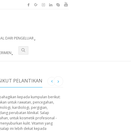
UAL DARI PENGELUAR
ERIMEN
IKUT PELANTIKAN
ibahagikan kepada kumpulan berikut:
akan untuk rawatan, pencegahan,
ologi, kardiologi, pergigian,
idang perubatan klinikal. Salap
sihan, untuk kosmetik profesional -
enyuburkan kulit. Vitamin yang
lap ini lebih dekat kepada