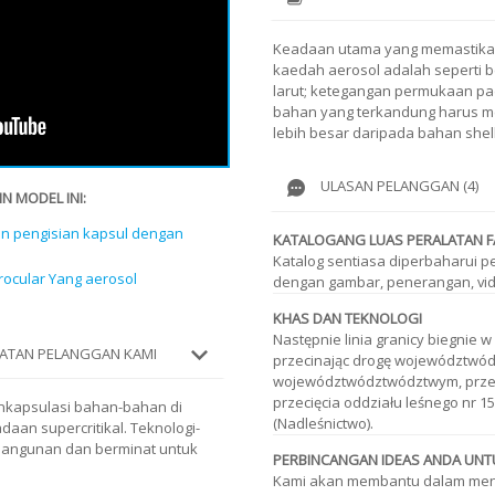
Keadaan utama yang memastikan
kaedah aerosol adalah seperti be
larut; ketegangan permukaan pa
bahan yang terkandung harus 
lebih besar daripada bahan shell
ULASAN PELANGGAN (4)
N MODEL INI:
n pengisian kapsul dengan
KATALOGANG LUAS PERALATAN F
Katalog sentiasa diperbaharui p
ocular Yang aerosol
dengan gambar, penerangan, vid
KHAS DAN TEKNOLOGI
Następnie linia granicy biegnie
ATAN PELANGGAN KAMI
przecinając drogę województwód
województwództwództwym, prze
przecięcia oddziału leśnego nr 158
nkapsulasi bahan-bahan di
(Nadleśnictwo).
daan supercritikal. Teknologi-
mbangunan dan berminat untuk
PERBINCANGAN IDEAS ANDA UN
Kami akan membantu dalam meni