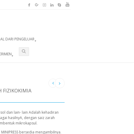
UAL DARI PENGELUAR
ERIMEN
 FIZIKOKIMIA
ol dan lain- lain Adalah kehadiran
gai hasilnyA, dengan saiz zarah
membentuk mikrokapsul.
, MINIPRESS bersedia mengambilnya.