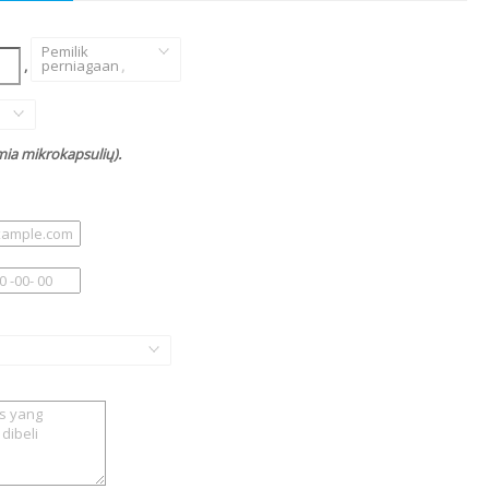
Pemilik
,
perniagaan
,
mia mikrokapsulių).