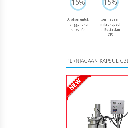
15%
15%
Arahan untuk
perniagaan
menggunakan
mikrokapsul
kapsulės
di Rusia dan
CIS
PERNIAGAAN KAPSUL CB