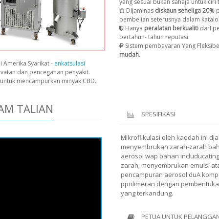
yang sesuai bukan sahaja untuk ciri t
Dijaminas
diskaun seheliga 20%
p
pembelian seterusnya dalam katalo
Hanya
peralatan berkualiti
darI p
bertahun- tahun reputasi.
Sistem pembayaran Yang Fleksibe
mudah
.
i Amerika Syarikat -
enkatsulasi
avatan dan pencegahan penyakit.
n untuk mencampurkan minyak CBD.
AM TALIAN
SPESIFIKASI
Mikroflikulasi oleh kaedah ini d
menyembrukan zarah-zarah bah
aerosol wap bahan includucati
zarah; menyembrukan emulsi a
pencampuran aerosol duA kom
ppolimeran dengan pembentukan
yang terkandung.
PETUA UNTUK PELANGGAN