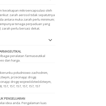
 kecekapan mikroencapsulasi oleh
rikut: zarah aerosol tidak sepatutnya
da antara muka zarah perlu minimum;
mempunyai tenaga perpaduan yang
; zarah perlu bersaiz dekat.
ARMASEUTIKAL
elbagai peralatan farmaseutikal
eo dan harga.
 w kierunku południowo-zachodnim,
ztwym, przecinając drogę
cinając drogę województwództwym,
, 157, 157, 157, 157, 157, 157
TUK PENGELUARAN
lai idea anda. Pengalaman luas