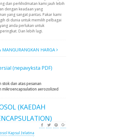
ing dan perkhidmatan kami jauh lebih
an dengan keadaan yang
n yang sangat pantas. Pakar kami
ih di dunia untuk memilih pelbagai
yang anda perlukan untuk
ringkat. Dan lebih lagi.
A MANGURANGKAN HARGA
rsial (nepavyksta PDF)
am stok dan atas pesanan
an mikroencapsulation aerozolized
OSOL (KAEDAH
OENCAPSULATION)
osol
Kapsul želatina