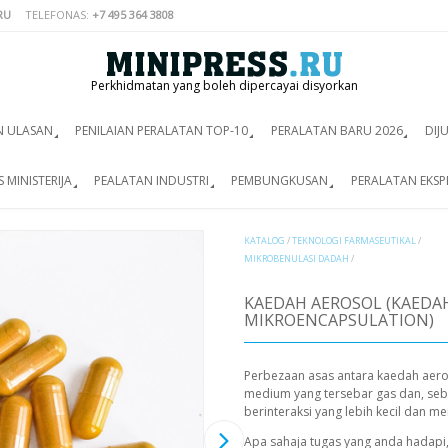
RU
TELEFONAS:
+7 495 364 3808
Perkhidmatan yang boleh dipercayai disyorkan
N ULASAN
PENILAIAN PERALATAN TOP-10
PERALATAN BARU 2026
DIJ
 MINISTERIJA
PEALATAN INDUSTRI
PEMBUNGKUSAN
PERALATAN EKSP
KATALOG
/
TEKNOLOGI FARMASEUTIKAL
/
MIKROBENULASI DADAH
/
KAEDAH AEROSOL (KAEDAH
MIKROENCAPSULATION)
Perbezaan asas antara kaedah aeros
medium yang tersebar gas dan, seba
berinteraksi yang lebih kecil dan 
Apa sahaja tugas yang anda hadapi