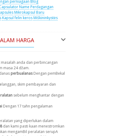
ngan perniagaan
Blog
Capsulator
Name
Perdagangan
apsulės
Mikrokapsul
Baru
s
Kapsul felin keros
Miškininkystės
DALAM HARGA
masalah anda dan perbincangan
am masa 24 džam.
 danas
perbualanas
Dengan pemBekal
 pelanggan, skim pembayaran dan
ralatan
sebelum menghantar dengan
ai
Dengan 17 tahn pengalaman
ralatan yang diperlukan dalam
8
dan kami pasti kaan menestromkan
 akan mengamBil peralatan serupA