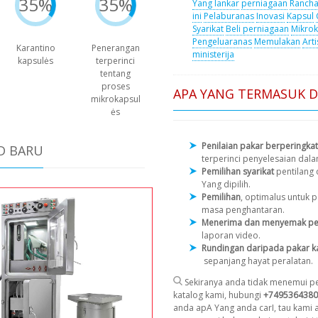
35%
35%
Yang lankar
perniagaan
Rancha
ini
Pelaburanas
Inovasi
Kapsul
Syarikat
Beli perniagaan
Mikrok
Pengeluaranas
Memulakan
Arti
Karantino
Penerangan
ministerija
kapsulės
terperinci
tentang
proses
APA YANG TERMASUK 
mikrokapsul
ės
Penilaian pakar berperingkat
D BARU
terperinci penyelesaian dal
Pemilihan syarikat
pentilang
Yang dipilih.
Pemilihan
, optimalus untuk
masa penghantaran.
Menerima dan menyemak pe
laporan video.
Rundingan daripada pakar k
sepanjang hayat peralatan.
Sekiranya anda tidak menemui pe
katalog kami, hubungi
+7495364380
anda apA Yang anda carI, tau kami