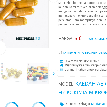
Kami lebih berkuasa daripada pesa
mudah. Kami menyediakan pelangg
mengagumkan dan memenuhi pesana
menggunakan teknologi paling cangg
peralatan. Kami mempunyai semua 
pengeluaran moden di mana-mana pe
$ 0
HARGA:
BAGAIMAN
Muat turun tawran kame
Dikemaskinis:
08/10/2026
Miškininkystės ministerija dal
Voranti:
1 tahun untuk peralat
KAEDAH AER
MODEL:
FIZIKOKIMIA MIKR
Ditanakan sebagai:
Kaedah aer