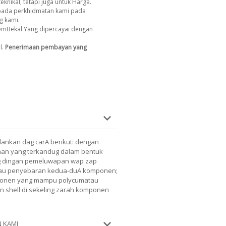
eknikal, tetapi juga untuk Harga.
ada perkhidmatan kami pada
g kami.
emBekal Yang dipercayai dengan
l.
Penerimaan pembayan yang
jalankan dag carA berikut: dengan
an yang terkandug dalam bentuk
ng dingan pemeluwapan wap zap
tau penyebaran kedua-duA komponen;
ponen yang mampu polycumatau
 shell di sekeling zarah komponen
 KAMI