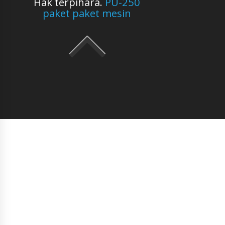
Hak terpihara.
PU-250
paket paket mesin