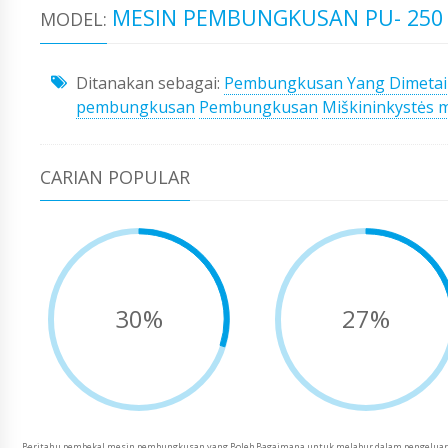
MESIN PEMBUNGKUSAN PU- 250
MODEL:
Ditanakan sebagai:
Pembungkusan Yang Dimeta
pembungkusan
Pembungkusan
Miškininkystės m
CARIAN POPULAR
30%
27%
Beritahu pembekal mesin pembungkusan yang Boleh
Bagaimana untuk melabur dalam pengeluar