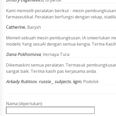
Dmitry Evgenievich
,
Bryansk
Kami memselli peralatan berikut - mesin pembungkusan
farmaseutikal. Peralatan berfungsi dengan cekap, stadila
Catherine
,
Barysh
Memeli sebuah mesin pembungkusan. IA smeerlukan med
modelis Yang sesuAI dengan semua kengia. Terma Kasih
Dana Pokhomova
, Vernaya Tura
Dikemaskini semua peralatan. Termasuk pembungkusan 
sangat baik. Terima kasih pas kerjasama anda.
Arkady Rubtsov
,
russia _ subjects. kgm
, Podolsk
Nama (diperlukan)