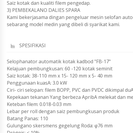
Saiz kotak dan kualiti filem pengedap.
3) PEMBEKALANO DALIES SPARA
Kami bekerjasama dingan pengeluar mesin selofan auto
sebarang model medin yang dibeli di syarikat kami.
SPESIFIKASI
Selophanator automatik kotak kadbod "FB-17"
Kelajuan pembungkusan: 60 -120 kotak seminit
Saiz kotak: 38-110 mm x 15- 120 mm x 5- 40 mm
Penggunaan kuasA: 3.0 kW
Ciri- ciri selopan: filem BOPP, PVC dan PVDC dikimpal duA
Kepekaan tekanan Yang berbeza ApribA melekat dan m
Keteban filem: 0.018-0.03 mm
Lebar per roll dengan saiz pembungkusan produk
Batang Panas: 110
Gulungano skersmens gegelung Roda: φ76 mm
Drėgnis: < 10%