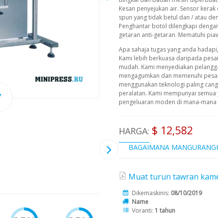
Kesan penyejukan air. Sensor kerak
spun yang tidak betul dan / atau de
Penghantar botol dilengkapi dengan 
getaran anti-getaran. Mematuhi pia
Apa sahaja tugas yang anda hadapi
Kami lebih berkuasa daripada pesa
mudah. Kami menyediakan pelangg
mengagumkan dan memenuhi pesana
menggunakan teknologi paling cangg
peralatan. Kami mempunyai semua 
pengeluaran moden di mana-mana pe
$ 12,582
HARGA:
BAGAIMANA MANGURANG
Muat turun tawran kame
Dikemaskinis:
08/10/2019
Name
Voranti:
1 tahun