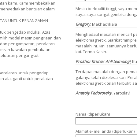
latan kami. Kami membekalkan
Mesin berkualiti tinggi, saya m
mi menyediakan bantuan dalam
saya, saya sangat gembira deng
LATAN UNTUK PENANGANAN
Gregory
, Makhachkala
tuk pengedap induksi. Atas
MenghadapI masalah mencarI pe
ilih model mesin pengiraan dan
elektromagnetik. Siarikat minip
 dan pengampatan, peralatan
masalah ini. KinI semuanya berf
memran kawalan pembukaan
kai. Terma Kasih.
keluaran pengangkut
Prokhor Krutov
,
Ahli teknologi
, K
Terdapat masalah dengan pemasa
peralatan untuk pengedap
galanya telah dizelesaikan. Per
an alat ganti untuk peralatan
elektromagnetik telah terbukti s
Anatoly Fedorovsky
, Yaroslavl
Nama (diperlukan)
Alamat e- mel anda (diperlukan)