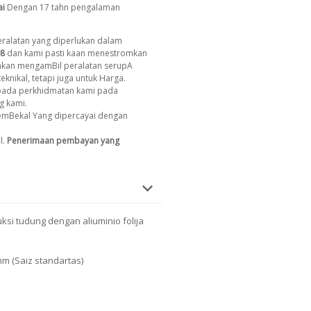
ai
Dengan 17 tahn pengalaman
ralatan yang diperlukan dalam
8
dan kami pasti kaan menestromkan
 akan mengamBil peralatan serupA
eknikal, tetapi juga untuk Harga.
ada perkhidmatan kami pada
g kami.
emBekal Yang dipercayai dengan
l.
Penerimaan pembayan yang
si tudung dengan aliuminio folija
mm (Saiz standartas)