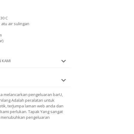
 30 C
 atu air sulingan
m
r)
 KAMI
ka melancarkan pengeluaran barU,
hilang Adalah peralatan untuk
tik
, terJumpa laman web anda dan
kami perlukan. Tapak Yang sangat
ng menubuhkan pengeluaran