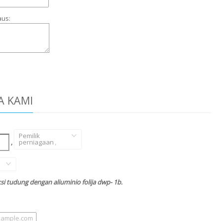
aus:
A KAMI
Pemilik
,
perniagaan
,
i tudung dengan aliuminio folija dwp- 1b.