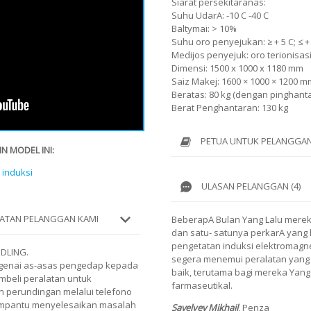
Siarat persekitaranas:
Suhu UdarA: -10 C -40 C
Baltymai: > 10%
Suhu oro penyejukan: ≥ + 5 C; ≤ +
Medijos penyejuk: oro terionisasi
Dimensi: 1500 x 1000 x 1180 mm
Saiz Makej: 1600 × 1000 × 1200 m
Beratas: 80 kg (dengan pinghanta
Berat Penghantaran: 130 kg
PETUA UNTUK PELANGGAN
N MODEL INI:
induksi
ULASAN PELANGGAN (4)
ATAN PELANGGAN KAMI
BeberapA Bulan Yang Lalu mere
dan satu- satunya perkarA yang 
pengetatan induksi elektromagne
DLING.
segera menemui peralatan yang 
genai as-asas pengedap kepada
baik, terutama bagi mereka Ya
beli peralatan untuk
farmaseutikal.
n perundingan melalui telefono
mempantu menyelesaikan masalah
Savelyev Mikhail
,
Penza