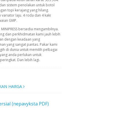
 dan sistem penolakan untuk botol
ngan topi kerajang yang hilang.
variator laju. 4 roda dan 4 kaki
waian GMP.
, MINIPRESS bersedia mengambilnya.
ing dan perkhidmatan kami jauh lebih
an dengan keadaan yang
n yang sangat pantas. Pakar kami
ih di dunia untuk memilih pelbagai
yang anda perlukan untuk
ringkat. Dan lebih lagi.
KAN HARGA
rsial (nepavyksta PDF)