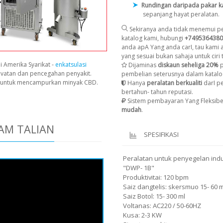
Rundingan daripada pakar k
sepanjang hayat peralatan.
Sekiranya anda tidak menemui pe
katalog kami, hubungi
+7495364380
anda apA Yang anda carI, tau kami
yang sesuai bukan sahaja untuk ciri t
i Amerika Syarikat -
enkatsulasi
Dijaminas
diskaun seheliga 20%
p
avatan dan pencegahan penyakit.
pembelian seterusnya dalam katalo
n untuk mencampurkan minyak CBD.
Hanya
peralatan berkualiti
darI p
bertahun- tahun reputasi.
Sistem pembayaran Yang Fleksibe
mudah
.
AM TALIAN
SPESIFIKASI
Peralatan untuk penyegelan induk
"DWP- 1B"
Produktivitai: 120 bpm
Saiz dangtelis: skersmuo 15- 60 
Saiz Botol: 15- 300 ml
Voltanas: AC220 / 50-60HZ
Kusa: 2-3 KW