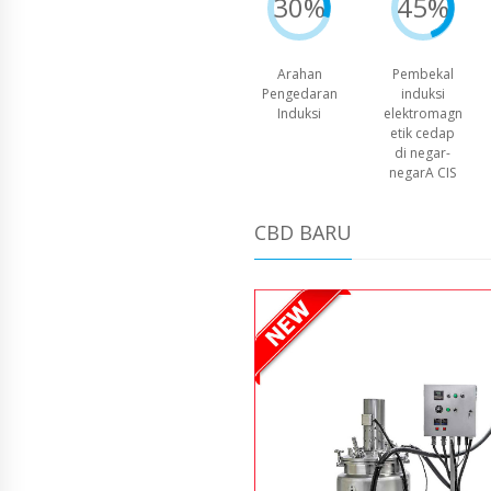
30%
45%
Arahan
Pembekal
Pengedaran
induksi
Induksi
elektromagn
etik cedap
di negar-
negarA CIS
CBD BARU