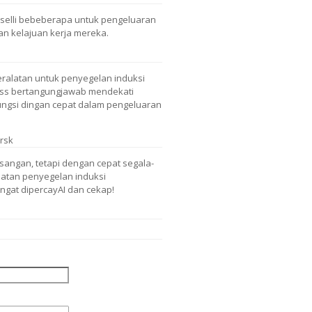
emselli bebeberapa untuk pengeluaran
an kelajuan kerja mereka.
ralatan untuk penyegelan induksi
ress bertangungjawab mendekati
ungsi dingan cepat dalam pengeluaran
ursk
ngan, tetapi dengan cepat segala-
alatan penyegelan induksi
angat dipercayAI dan cekap!