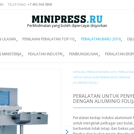
RU
TELEFONAS:
+7 495 364 3808
Perkhidmatan yang boleh dipercayai disyorkan
N ULASAN
PENILAIAN PERALATAN TOP-10
PERALATAN BARU 2019
DIJ
 MINISTERIJA
PEALATAN INDUSTRI
PEMBUNGKUSAN
PERALATAN EKSP
KATALOG
/
PERALATAN BARU 2019
/
PERALATAN
UNTUK INDUSI ELEKTROMAGNETIK DENGAN
ALIUMINIO FOLIJA
/
PERALATAN UNTUK PENY
DENGAN ALIUMINIO FOLIJ
Peralatan kedap induksi aluminium
untuk mengelak pelbagai saiz bulat,
berbentuk tidak tetap dan bekas yan
Bingkai dan badan mesin diperbuat 