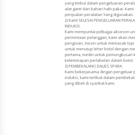
yang timbul dalam pengeluaran pera
alat ganti dan bahan habi pakai. Ka
penjualan peralatan Yang digunakan.
2) KamI SELESAI PENGELUARAN PERA
INDUKSI.
Kami mempuntai pelbagai aksesori un
permintaan pelanggan, kami akan mem
pengisian, mesin untuk memasak topi
untuk menutup leher botol dengan 
pertama, medin untuk pemungkusan 
kelemmapan perlabelan dalam botol.
3) PEMBEKALANO DALIES SPARA
Kami bekerjasama dingan pengeluar 
induksi, kami terlibat dalam pembekal
yang dibeli di syarikat kami.