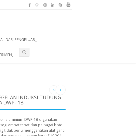
UAL DARI PENGELUAR
ERIMEN
EGELAN INDUKSI TUDUNG
A DWP- 1B
 foil aluminium DWP-1B digunakan
 segi empat tepat dan pelbagai botol
g tidak perlu menggantikan alat ganti.
daripada keluli tahan karat SUS 304.