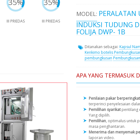
35%
35%
PERALATAN 
MODEL:
III PRIEDAS
III PRIEDAS
INDUKSI TUDUNG D
FOLIJA DWP- 1B
Ditanakan sebagai:
Kapsul
Na
Kenkimo botelis
Pembungkusan
pembungkusan
Pembungkusa
APA YANG TERMASUK 
Penilaian pakar berperingkat
terperinci penyelesaian dal
Pemilihan syarikat
pentilang
Yang dipilih.
Pemilihan
, optimalus untuk
masa penghantaran.
Menerima dan menyemak pe
laporan video.