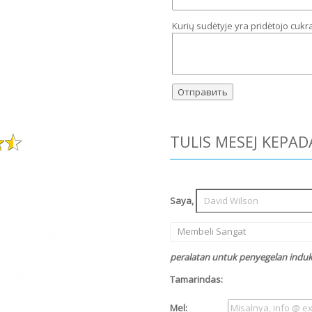
Kurių sudėtyje yra pridėtojo cukr
TULIS MESEJ KEPAD
Saya,
Membeli Sangat
peralatan untuk penyegelan induks
Tamarindas:
Mel: