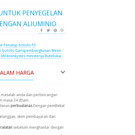
UNTUK PENYEGELAN
ENGAN ALIUMINIO
me
Penutup botolis
Pil
 botolis
Garispembungkusan
Mesin
n
Miškininkystės ministerija
Buteliukai
DALAM HARGA
masalah anda dan perbincangan
am masa 24 džam.
 danas
perbualanas
Dengan pemBekal
 pelanggan, skim pembayaran dan
ralatan
sebelum menghantar dengan