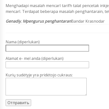
Menghadapi masalah mencarI tarifh talat pencetak ink
mencarI. Terdapat beberapa masalah penghantarain, tet
Genadiy
,
M
pengurus penghantaran
Bandar Krasnodar
Nama (diperlukan)
Alamat e- mel anda (diperlukan)
Kurių sudėtyje yra pridėtojo cukraus: