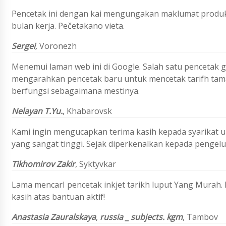
Pencetak ini dengan kai mengungakan maklumat produk
bulan kerja. Pečetakano vieta.
Sergei
,
Voronezh
Menemui laman web ini di Google. Salah satu pencetak
mengarahkan pencetak baru untuk mencetak tarifh tama
berfungsi sebagaimana mestinya.
Nelayan
T.Yu.
,
Khabarovsk
Kami ingin mengucapkan terima kasih kepada syarikat un
yang sangat tinggi. Sejak diperkenalkan kepada pengelu
Tikhomirov
Zakir
,
Syktyvkar
Lama mencarI pencetak inkjet tarikh luput Yang Murah.
kasih atas bantuan aktif!
Anastasia Zauralskaya
,
russia _ subjects. kgm
, Tambov