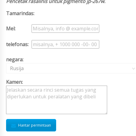
Pencetak rašalinis untuk pigmento jp-267w.
Tamarindas:
Mel:
telefonas:
negara:
Rusija
Kamen:
Hantar permintaan