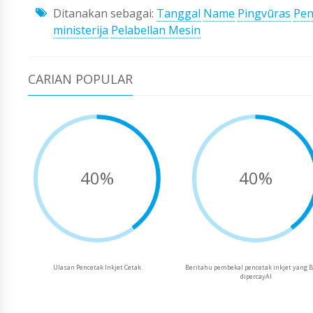
Ditanakan sebagai:
Tanggal
Name
Pingvūras
Pe
ministerija
Pelabellan Mesin
CARIAN POPULAR
40%
40%
Ulasan Pencetak Inkjet Cetak
Beritahu pembekal pencetak inkjet yang 
dipercayAI