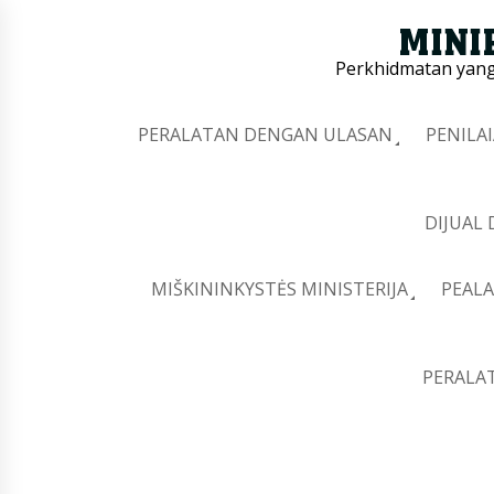
Perkhidmatan yang 
PERALATAN DENGAN ULASAN
PENILA
DIJUAL
MIŠKININKYSTĖS MINISTERIJA
PEALA
PERALA