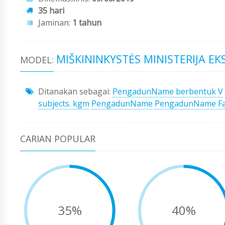
35 hari
Jaminan:
1 tahun
MIŠKININKYSTĖS MINISTERIJA E
MODEL:
Ditanakan sebagai:
PengadunName berbentuk V
subjects. kgm
PengadunName
PengadunName Fa
CARIAN POPULAR
35%
40%